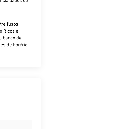
encia dados de
tre fusos
líticos e
o banco de
es de horário