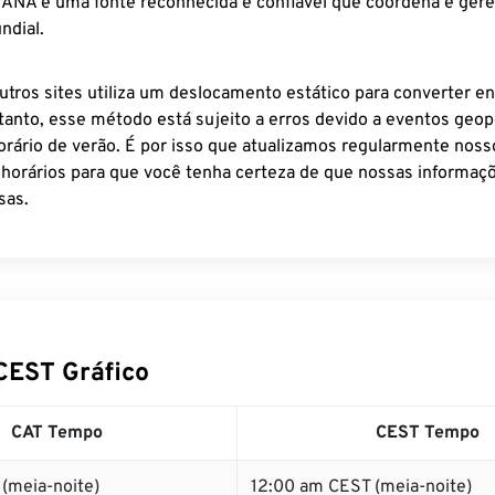
 IANA é uma fonte reconhecida e confiável que coordena e ger
ndial.
utros sites utiliza um deslocamento estático para converter en
tanto, esse método está sujeito a erros devido a eventos geopo
rário de verão. É por isso que atualizamos regularmente noss
 horários para que você tenha certeza de que nossas informaçõ
sas.
CEST Gráfico
CAT Tempo
CEST Tempo
(meia-noite)
12:00 am CEST (meia-noite)