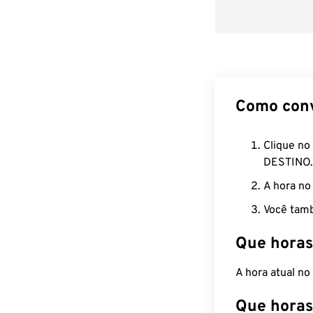
Como con
Clique no
DESTINO.
A hora no
Você tamb
Que horas
A hora atual n
Que horas