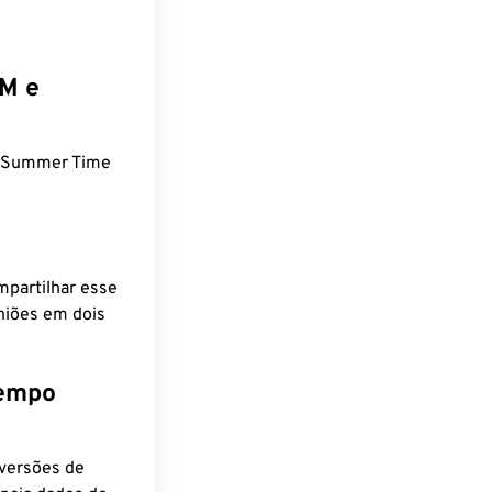
EM e
n Summer Time
mpartilhar esse
niões em dois
tempo
nversões de