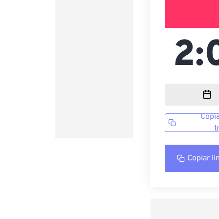
Copia
t
Copiar li