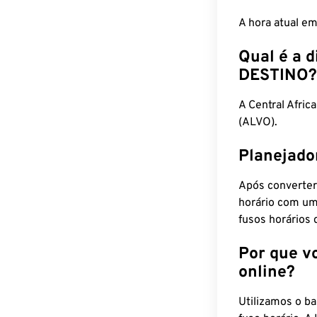
A hora atual e
Qual é a d
DESTINO?
A Central Afr
(ALVO).
Planejado
Após converter
horário com um
fusos horários 
Por que v
online?
Utilizamos o b