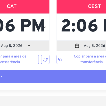
CAT
CEST
r para a área de
Copiar para a área 
ransferência
transferência
nk