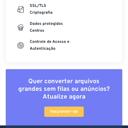
SSL/TLS
Criptografia
Dados protegidos
Centros
Controle de Acesso e
Autenticação
Quer converter arquivos
grandes sem filas ou anúncios?
Atualize agora
Inscrever-se