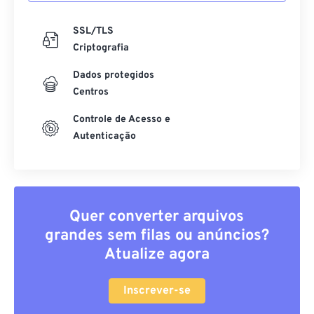
SSL/TLS
Criptografia
Dados protegidos
Centros
Controle de Acesso e
Autenticação
Quer converter arquivos
grandes sem filas ou anúncios?
Atualize agora
Inscrever-se