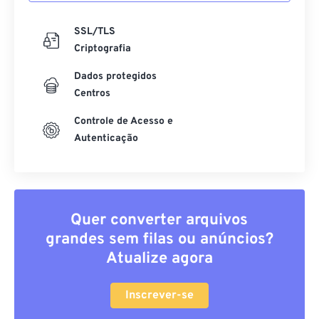
SSL/TLS
Criptografia
Dados protegidos
Centros
Controle de Acesso e
Autenticação
Quer converter arquivos
grandes sem filas ou anúncios?
Atualize agora
Inscrever-se