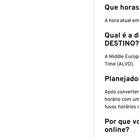
Que horas
A hora atual e
Qual é a d
DESTINO?
A Middle Euro
Time (ALVO).
Planejado
Após converter
horário com um
fusos horários 
Por que v
online?