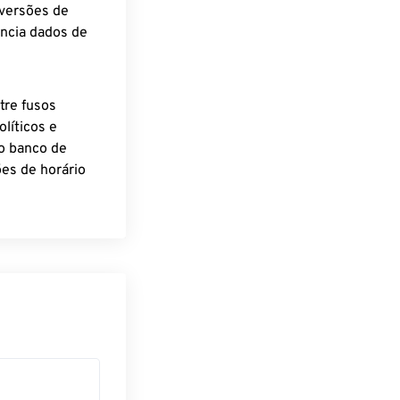
nversões de
encia dados de
tre fusos
líticos e
o banco de
es de horário