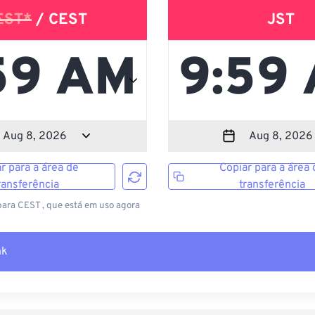
EST*
/ CEST
JST
r para a área de
Copiar para a área 
ransferência
transferência
ara CEST , que está em uso agora
nk