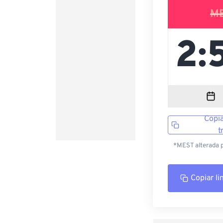
M
Copia
t
*MEST alterada p
Copiar li