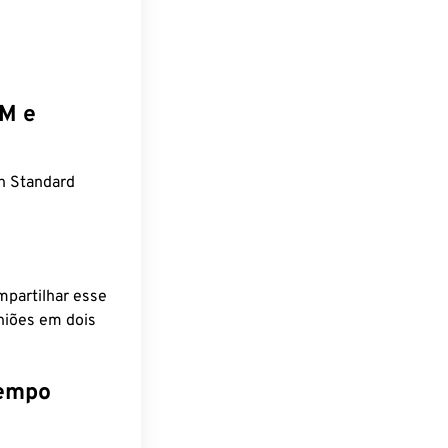
EM e
n Standard
mpartilhar esse
niões em dois
tempo