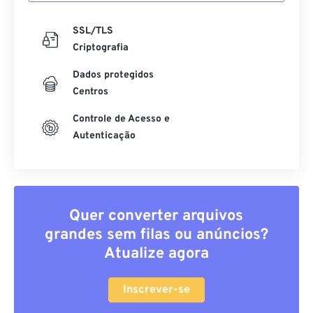
SSL/TLS
Criptografia
Dados protegidos
Centros
Controle de Acesso e
Autenticação
Quer converter arquivos
grandes sem filas ou anúncios?
Atualize agora
Inscrever-se