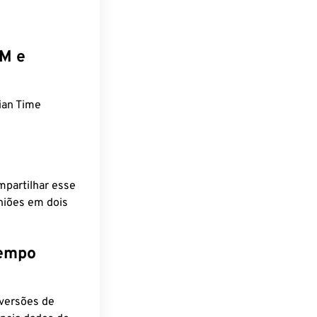
EM e
ian Time
mpartilhar esse
niões em dois
tempo
nversões de