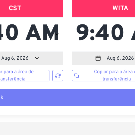
CST
WITA
r para a área de
Copiar para a área 
ransferência
transferência
nk