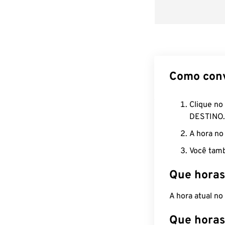
Como con
Clique no
DESTINO.
A hora no
Você tamb
Que horas
A hora atual n
Que horas