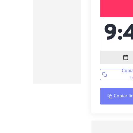
Copia
t
Copiar li