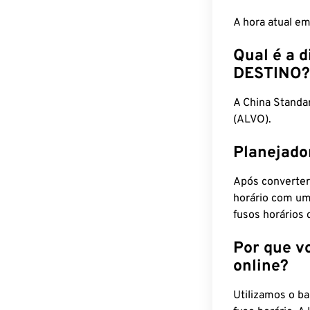
A hora atual e
Qual é a d
DESTINO?
A China Standa
(ALVO).
Planejado
Após converter
horário com um
fusos horários 
Por que v
online?
Utilizamos o b