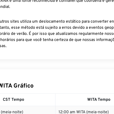
 IANA é uma fonte reconhecida e confiável que coordena e ger
ndial.
utros sites utiliza um deslocamento estático para converter en
tanto, esse método está sujeito a erros devido a eventos geopo
rário de verão. É por isso que atualizamos regularmente noss
 horários para que você tenha certeza de que nossas informaçõ
sas.
WITA Gráfico
CST Tempo
WITA Tempo
(meia-noite)
12:00 am WITA (meia-noite)