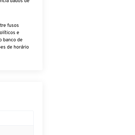
encia dados de
tre fusos
líticos e
o banco de
es de horário