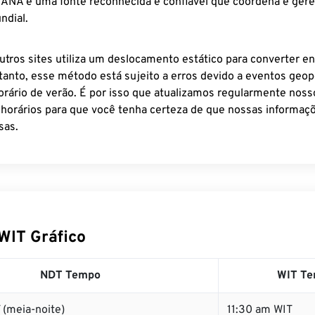
 IANA é uma fonte reconhecida e confiável que coordena e ger
ndial.
utros sites utiliza um deslocamento estático para converter en
tanto, esse método está sujeito a erros devido a eventos geopo
rário de verão. É por isso que atualizamos regularmente noss
 horários para que você tenha certeza de que nossas informaçõ
sas.
WIT Gráfico
NDT Tempo
WIT T
 (meia-noite)
11:30 am WIT