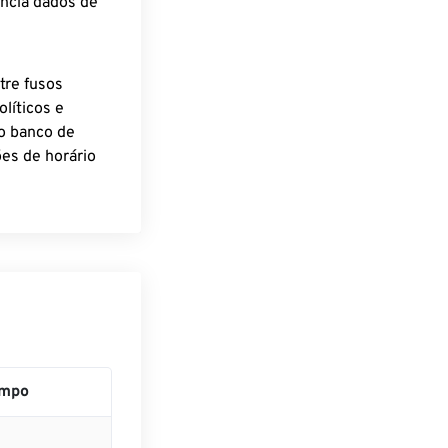
encia dados de
tre fusos
líticos e
o banco de
es de horário
empo