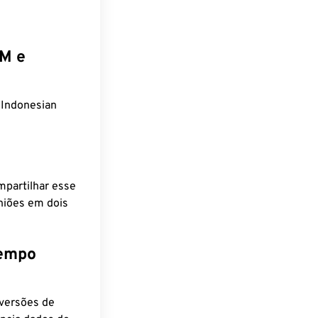
EM e
 Indonesian
mpartilhar esse
niões em dois
tempo
nversões de