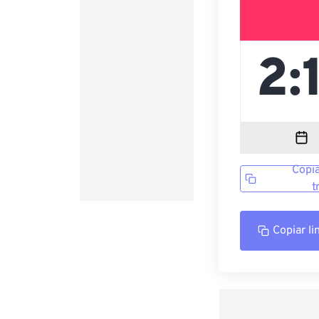
Copia
t
Copiar li