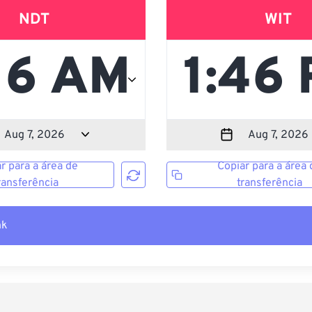
NDT
WIT
r para a área de
Copiar para a área 
ransferência
transferência
nk