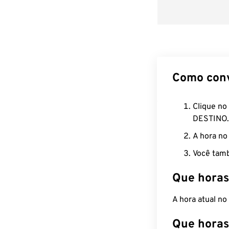
Como con
Clique no
DESTINO.
A hora no
Você tamb
Que horas
A hora atual no
Que horas