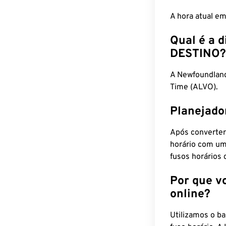
A hora atual e
Qual é a d
DESTINO?
A Newfoundlan
Time (ALVO).
Planejado
Após converter
horário com um
fusos horários 
Por que v
online?
Utilizamos o b