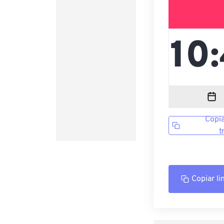
Copia
t
Copiar li