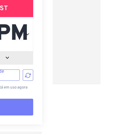
ST
de
tá em uso agora