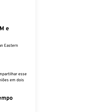
EM e
an Eastern
mpartilhar esse
niões em dois
tempo