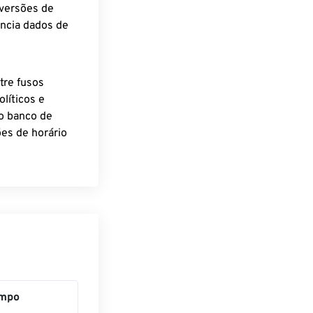
nversões de
encia dados de
tre fusos
líticos e
o banco de
es de horário
mpo