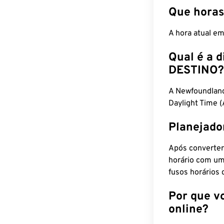
Que horas
A hora atual e
Qual é a d
DESTINO?
A Newfoundland
Daylight Time 
Planejado
Após converter
horário com um
fusos horários 
Por que v
online?