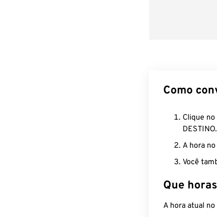
Como con
Clique no
DESTINO.
A hora no
Você tamb
Que horas
A hora atual n