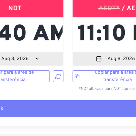
NDT
AEDT*
/ AE
r para a área de
Copiar para a área 
ransferência
transferência
*NDT alterada para NDT , que es
nk