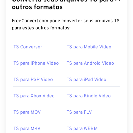
03
03
03
03
03
03
03
03
outros formatos
04
04
04
04
04
04
04
04
FreeConvert.com pode converter seus arquivos TS
05
05
05
05
05
05
05
05
para estes outros formatos:
06
06
06
06
06
06
06
06
07
07
07
07
07
07
07
07
TS Conversor
TS para Mobile Video
08
08
08
08
08
08
08
08
09
09
09
09
09
09
09
09
TS para iPhone Video
TS para Android Video
10
10
10
10
10
10
10
10
TS para PSP Video
TS para iPad Video
11
11
11
11
11
11
11
11
12
12
12
12
12
12
12
12
TS para Xbox Video
TS para Kindle Video
13
13
13
13
13
13
13
13
TS para MOV
TS para FLV
14
14
14
14
14
14
14
14
15
15
15
15
15
15
15
15
TS para MKV
TS para WEBM