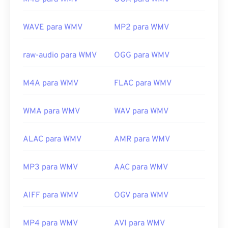
Desenvolvido por:
Microsoft
Lançamento inicial:
1999
WAVE para WMV
MP2 para WMV
Links úteis:
raw-audio para WMV
OGG para WMV
https://en.wikipedia.org/wiki/Windows_Media_Video
https://en.wikipedia.org/wiki/Advanced_Systems_Form
M4A para WMV
FLAC para WMV
WMA para WMV
WAV para WMV
ALAC para WMV
AMR para WMV
MP3 para WMV
AAC para WMV
AIFF para WMV
OGV para WMV
MP4 para WMV
AVI para WMV