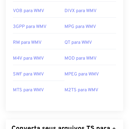
VOB para WMV
DIVX para WMV
3GPP para WMV
MPG para WMV
RM para WMV
QT para WMV
M4V para WMV
MOD para WMV
SWF para WMV
MPEG para WMV
00
00
00
00
00
00
00
00
MTS para WMV
M2TS para WMV
00
00
00
00
00
00
00
00
01
01
01
01
01
01
01
01
02
02
02
02
02
02
02
02
Converta seus arquivos TS para