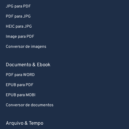
82
82
JPG para PDF
83
83
PDF para JPG
84
84
HEIC para JPG
85
85
Image para PDF
86
86
Conversor de imagens
87
87
88
88
Documento & Ebook
89
89
PDF para WORD
90
90
EPUB para PDF
91
91
EPUB para MOBI
92
92
Conversor de documentos
93
93
94
94
Arquivo & Tempo
95
95