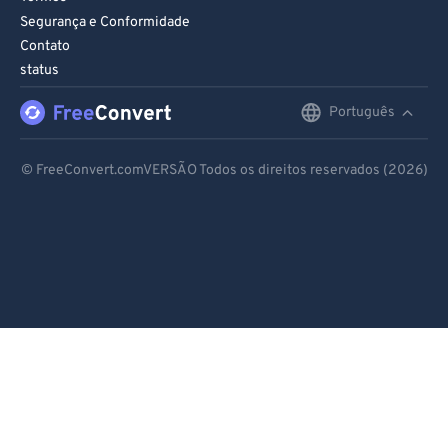
Segurança e Conformidade
Contato
status
Português
English
Deutsch
© FreeConvert.comVERSÃO Todos os direitos reservados (2026)
Español
Français
Português
Italiano
Dutch
日本語
简体中文