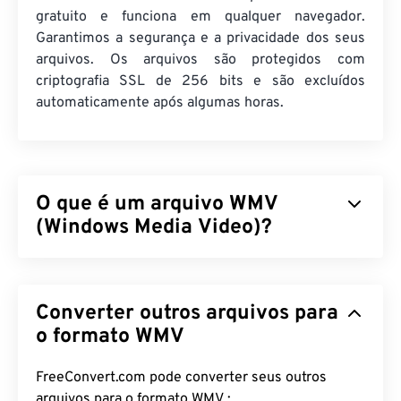
gratuito e funciona em qualquer navegador.
Garantimos a segurança e a privacidade dos seus
arquivos. Os arquivos são protegidos com
criptografia SSL de 256 bits e são excluídos
automaticamente após algumas horas.
O que é um arquivo WMV
(Windows Media Video)?
O Windows Media Video (WMV) é um formato de
vídeo comum e amplamente suportado. Ele
Converter outros arquivos para
compacta o tamanho do arquivo com um
codec
,
resultando em um arquivo fácil de gerenciar que
o formato WMV
mantém a qualidade do vídeo. Um formato de
contêiner digital, chamado Advanced Systems
FreeConvert.com pode converter seus outros
Format (ASF), frequentemente encapsula arquivos
arquivos para o formato WMV :