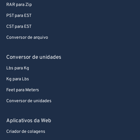
RAR para Zip
96
96
PST para EST
97
97
CST para EST
98
98
Conversor de arquivo
99
99
Conversor de unidades
Lbs para Kg
Kg para Lbs
Feet para Meters
Conversor de unidades
Aplicativos da Web
Criador de colagens