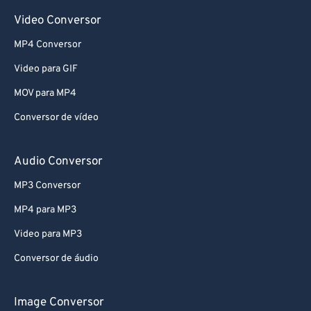
69
69
Video Conversor
70
70
MP4 Conversor
71
71
Video para GIF
72
72
MOV para MP4
73
73
Conversor de vídeo
74
74
75
75
Audio Conversor
76
76
MP3 Conversor
77
77
MP4 para MP3
78
78
Video para MP3
79
79
Conversor de áudio
80
80
81
81
Image Conversor