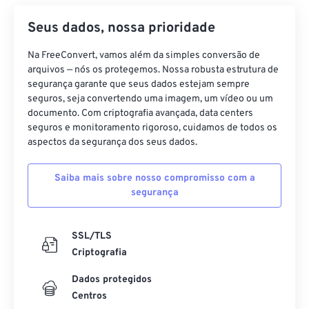
43
43
43
43
43
43
Seus dados, nossa prioridade
44
44
44
44
44
44
Na FreeConvert, vamos além da simples conversão de
45
45
45
45
45
45
arquivos — nós os protegemos. Nossa robusta estrutura de
46
46
46
46
46
46
segurança garante que seus dados estejam sempre
seguros, seja convertendo uma imagem, um vídeo ou um
47
47
47
47
47
47
documento. Com criptografia avançada, data centers
seguros e monitoramento rigoroso, cuidamos de todos os
48
48
48
48
48
48
aspectos da segurança dos seus dados.
49
49
49
49
49
49
50
50
50
50
50
50
Saiba mais sobre nosso compromisso com a
segurança
51
51
51
51
51
51
52
52
52
52
52
52
SSL/TLS
53
53
53
53
53
53
Criptografia
54
54
54
54
54
54
Dados protegidos
55
55
55
55
55
55
Centros