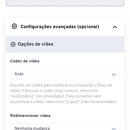
Do Dropbox
Do Google Drive
Configurações avançadas (opcional)
Do OneDrive
Opções de vídeo
Codec de vídeo
Da URL
Auto
Escolha um codec para codificar ou compactar o fluxo de
vídeo. Para usar o codec mais comum, selecione
"Automático" (recomendado). Para converter sem
recodificar o vídeo, selecione "Copiar" (não recomendado).
Redimensionar vídeo
Nenhuma mudança