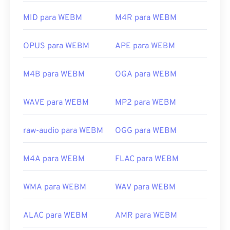
separadamente. No entanto, a maioria dos
Desenvolvido por:
Microsoft
navegadores suporta arquivos WEBM.
MID para WEBM
M4R para WEBM
Lançamento inicial:
1999
Desenvolvido por:
Google
;
CoreCodec, Inc.
Links úteis:
OPUS para WEBM
APE para WEBM
Lançamento inicial:
2010
https://en.wikipedia.org/wiki/Windows_Media_Video
Links úteis:
M4B para WEBM
OGA para WEBM
https://en.wikipedia.org/wiki/Advanced_Systems_Form
https://en.wikipedia.org/wiki/WebM
WAVE para WEBM
MP2 para WEBM
https://tools.google.com/dlpage/webmmf/
raw-audio para WEBM
OGG para WEBM
M4A para WEBM
FLAC para WEBM
WMA para WEBM
WAV para WEBM
ALAC para WEBM
AMR para WEBM