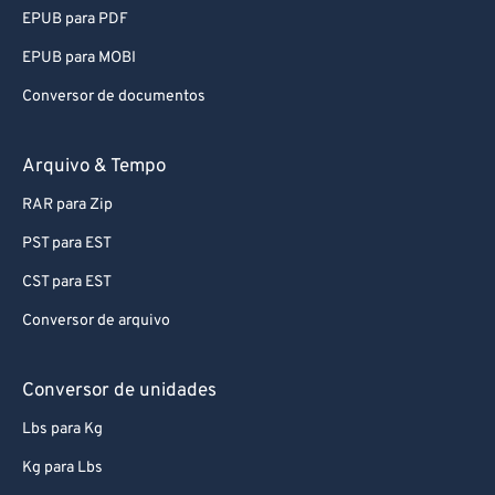
92
92
EPUB para PDF
93
93
EPUB para MOBI
94
94
Conversor de documentos
95
95
96
96
Arquivo & Tempo
97
97
RAR para Zip
98
98
PST para EST
99
99
CST para EST
Conversor de arquivo
Conversor de unidades
Lbs para Kg
Kg para Lbs