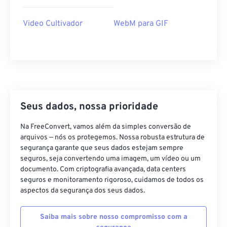
40
40
40
40
40
40
Video Cultivador
WebM para GIF
41
41
41
41
41
41
42
42
42
42
42
42
43
43
43
43
43
43
44
44
44
44
44
44
45
45
45
45
45
45
Seus dados, nossa prioridade
46
46
46
46
46
46
Na FreeConvert, vamos além da simples conversão de
47
47
47
47
47
47
arquivos — nós os protegemos. Nossa robusta estrutura de
segurança garante que seus dados estejam sempre
48
48
48
48
48
48
seguros, seja convertendo uma imagem, um vídeo ou um
49
49
49
49
49
49
documento. Com criptografia avançada, data centers
seguros e monitoramento rigoroso, cuidamos de todos os
50
50
50
50
50
50
aspectos da segurança dos seus dados.
51
51
51
51
51
51
Saiba mais sobre nosso compromisso com a
52
52
52
52
52
52