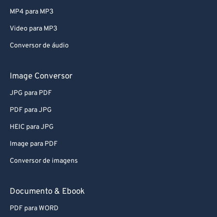
79
79
MP4 para MP3
80
80
Video para MP3
81
81
Conversor de áudio
82
82
83
83
Image Conversor
84
84
JPG para PDF
85
85
PDF para JPG
86
86
HEIC para JPG
87
87
Image para PDF
88
88
Conversor de imagens
89
89
90
90
Documento & Ebook
91
91
PDF para WORD