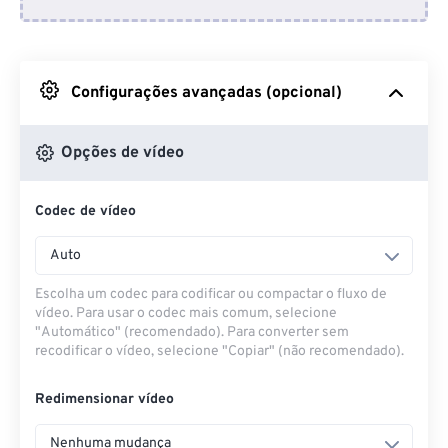
Do Dropbox
Do Google Drive
Configurações avançadas (opcional)
Do OneDrive
Opções de vídeo
Codec de vídeo
Da URL
Auto
Escolha um codec para codificar ou compactar o fluxo de
vídeo. Para usar o codec mais comum, selecione
"Automático" (recomendado). Para converter sem
recodificar o vídeo, selecione "Copiar" (não recomendado).
Redimensionar vídeo
Nenhuma mudança