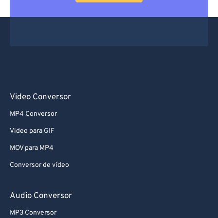
66
66
67
67
68
68
69
69
70
70
71
71
Video Conversor
72
72
MP4 Conversor
73
73
Video para GIF
74
74
MOV para MP4
75
75
Conversor de vídeo
76
76
77
77
Audio Conversor
78
78
MP3 Conversor