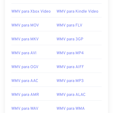
13
13
13
13
13
13
13
13
14
14
14
14
14
14
14
14
WMV para Xbox Video
WMV para Kindle Video
15
15
15
15
15
15
15
15
WMV para MOV
WMV para FLV
16
16
16
16
16
16
16
16
17
17
17
17
17
17
17
17
WMV para MKV
WMV para 3GP
18
18
18
18
18
18
18
18
19
19
19
19
19
19
19
19
WMV para AVI
WMV para MP4
20
20
20
20
20
20
20
20
WMV para OGV
WMV para AIFF
21
21
21
21
21
21
21
21
22
22
22
22
22
22
22
22
WMV para AAC
WMV para MP3
23
23
23
23
23
23
23
23
WMV para AMR
WMV para ALAC
24
24
24
24
24
24
25
25
25
25
25
25
WMV para WAV
WMV para WMA
26
26
26
26
26
26