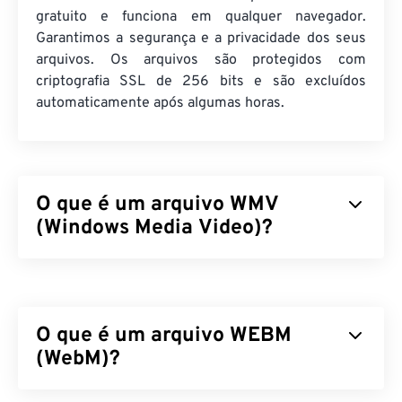
gratuito e funciona em qualquer navegador.
Garantimos a segurança e a privacidade dos seus
arquivos. Os arquivos são protegidos com
criptografia SSL de 256 bits e são excluídos
automaticamente após algumas horas.
O que é um arquivo WMV
(Windows Media Video)?
O Windows Media Video (WMV) é um formato de
vídeo comum e amplamente suportado. Ele
compacta o tamanho do arquivo com um
codec
,
O que é um arquivo WEBM
resultando em um arquivo fácil de gerenciar que
mantém a qualidade do vídeo. Um formato de
(WebM)?
contêiner digital, chamado Advanced Systems
Format (ASF), frequentemente encapsula arquivos
O WebM (WEBM) é um contêiner de arquivos
com