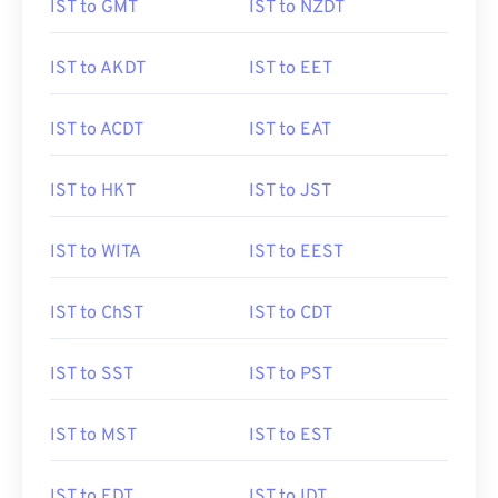
IST to GMT
IST to NZDT
IST to AKDT
IST to EET
IST to ACDT
IST to EAT
IST to HKT
IST to JST
IST to WITA
IST to EEST
IST to ChST
IST to CDT
IST to SST
IST to PST
IST to MST
IST to EST
IST to EDT
IST to IDT