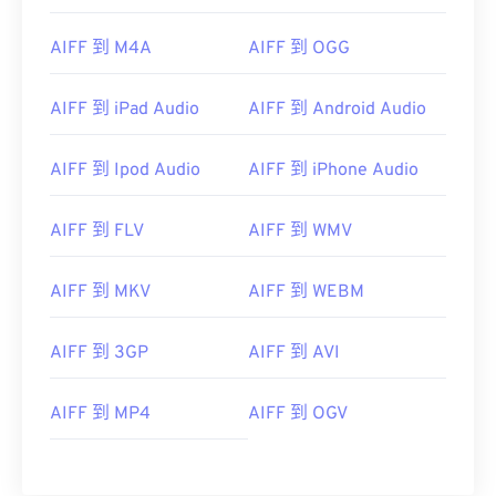
00
00
00
00
00
00
00
00
01
01
01
01
01
01
01
01
AIFF 到 M4A
AIFF 到 OGG
02
02
02
02
02
02
02
02
AIFF 到 iPad Audio
AIFF 到 Android Audio
03
03
03
03
03
03
03
03
04
04
04
04
04
04
04
04
AIFF 到 Ipod Audio
AIFF 到 iPhone Audio
05
05
05
05
05
05
05
05
AIFF 到 FLV
AIFF 到 WMV
06
06
06
06
06
06
06
06
07
07
07
07
07
07
07
07
AIFF 到 MKV
AIFF 到 WEBM
08
08
08
08
08
08
08
08
09
09
09
09
09
09
09
09
AIFF 到 3GP
AIFF 到 AVI
10
10
10
10
10
10
10
10
AIFF 到 MP4
AIFF 到 OGV
11
11
11
11
11
11
11
11
12
12
12
12
12
12
12
12