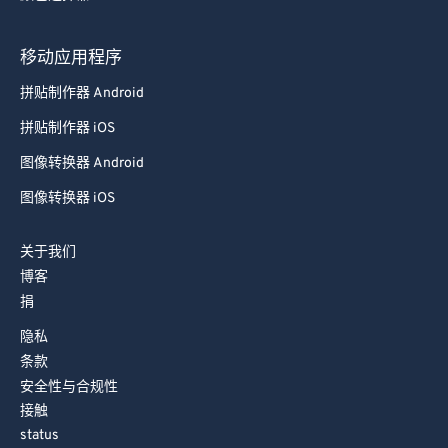
93
93
移动应用程序
94
94
拼贴制作器 Android
95
95
拼贴制作器 iOS
96
96
图像转换器 Android
97
97
图像转换器 iOS
98
98
99
99
关于我们
博客
捐
隐私
条款
安全性与合规性
接触
status