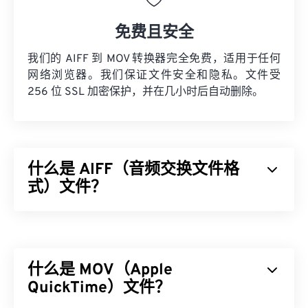
免费且安全
我们的 AIFF 到 MOV 转换器完全免费，适用于任何
网络浏览器。我们保证文件安全和隐私。文件受
256 位 SSL 加密保护，并在几小时后自动删除。
什么是 AIFF（音频交换文件格
式）文件？
Apple
开发了音频交换文件格式 (AIFF)，用于存储高
质量的数字音频（波形）数据。许多专业人士使用
它，尤其是 Apple 平台的用户。它是
无损的
，这意
什么是 MOV（Apple
味着原始音频的质量和数据不会丢失，但这也意味着
AIFF 文件占用更多空间。AIFF 可以定位
QuickTime）文件？
循环点数据
和音符，这对音乐家来说非常有用。