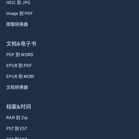
66
66
HEIC 到 JPG
67
67
Image 到 PDF
68
68
图像转换器
69
69
文档&电子书
70
70
PDF 到 WORD
71
71
EPUB 到 PDF
72
72
73
73
EPUB 到 MOBI
74
74
文档转换器
75
75
档案&时间
76
76
RAR 到 Zip
77
77
PST 到 EST
78
78