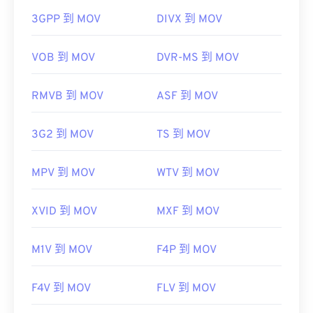
QuickTime 中打开。
3GPP 到 MOV
DIVX 到 MOV
开发者：
Apple Inc.
首次发行：
2001年
VOB 到 MOV
DVR-MS 到 MOV
有用的链接：
RMVB 到 MOV
ASF 到 MOV
https://en.wikipedia.org/wiki/QuickTime_File_Format
https://developer.apple.com/library/archive/documen
CH203-BBCGDDDF
3G2 到 MOV
TS 到 MOV
MPV 到 MOV
WTV 到 MOV
XVID 到 MOV
MXF 到 MOV
M1V 到 MOV
F4P 到 MOV
F4V 到 MOV
FLV 到 MOV