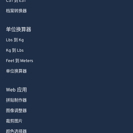
CST 到 EST
79
79
80
80
档案转换器
81
81
单位换算器
82
82
Lbs 到 Kg
83
83
Kg 到 Lbs
84
84
Feet 到 Meters
85
85
单位换算器
86
86
87
87
Web 应用
88
88
拼贴制作器
89
89
图像调整器
90
90
裁剪图片
91
91
颜色选择器
92
92