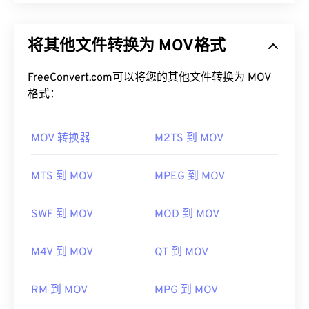
Apple QuickTime (MOV) 是一个可存储各种多媒​​体文
如何打开 AIFF 文件？
件的容器，包括
3D
和
虚拟现实 (VR)
。它因能够将多
将其他文件转换为 MOV格式
媒体文件保存到用户设备而闻名。其显著特点之一是
默认情况下，AIFF 会在
Windows Media Player
或
将数据存储在电影“
原子
”和“轨道”中，从而可以对文
iTunes
中打开，具体取决于操作系统。其他可以打开
件进行高度精准的编辑。
FreeConvert.com可以将您的其他文件转换为 MOV
AIFF 的程序包括
VLC Media Player
、
Audacity
、
格式：
Winamp
和
Elmedia Player
。
如何打开 MOV 文件？
请注意，如果您使用的是
安卓
设备或非苹果设备，则
MOV 转换器
M2TS 到 MOV
默认情况下，MOV 文件使用
QuickTime
打开。如果
需要转换 AIFF 文件（例如 MP3 文件）才能打开。
MOV 文件的版本为 2.0 或更早版本，则可以使用
苹果移动设备无需转换即可打开 AIFF 文件。
Windows Media Player
打开，但较新版本的播放器无
MTS 到 MOV
MPEG 到 MOV
开发者：
Apple Inc.
法打开。如果无法使用 QuickTime 打开 MOV 文件，
请使用
VLC Media Player
，该播放器支持多种平
首次发行：
1988年
SWF 到 MOV
MOD 到 MOV
台，包括移动设备。
有用的链接：
请注意，另外两种文件类型也使用 MOV 扩展名。它
M4V 到 MOV
QT 到 MOV
https://en.wikipedia.org/wiki/Audio_Interchange_File_F
们是 AutoCAD AutoFlix 和 ROSE Online。这两种文
https://www.lifewire.com/aiff-aif-aifc-files-
件类型互不相关，其中一种已过时，另一种与在线游
RM 到 MOV
MPG 到 MOV
2619569
戏相关。Apple 并未开发这些技术，因此它们无法在