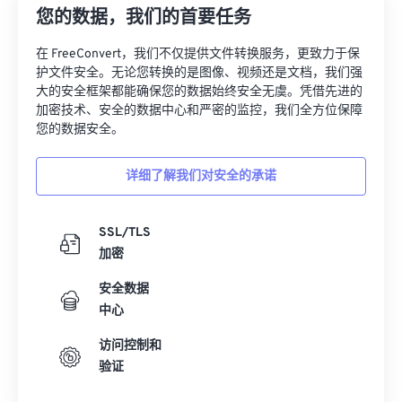
您的数据，我们的首要任务
27
27
27
27
27
27
在 FreeConvert，我们不仅提供文件转换服务，更致力于保
28
28
28
28
28
28
护文件安全。无论您转换的是图像、视频还是文档，我们强
29
29
29
29
29
29
大的安全框架都能确保您的数据始终安全无虞。凭借先进的
加密技术、安全的数据中心和严密的监控，我们全方位保障
30
30
30
30
30
30
您的数据安全。
31
31
31
31
31
31
详细了解我们对安全的承诺
32
32
32
32
32
32
33
33
33
33
33
33
SSL/TLS
34
34
34
34
34
34
加密
35
35
35
35
35
35
安全数据
36
36
36
36
36
36
中心
37
37
37
37
37
37
访问控制和
38
38
38
38
38
38
验证
39
39
39
39
39
39