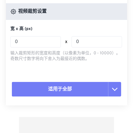
视频裁剪设置
宽 x 高 (px)
x
输入裁剪矩形的宽度和高度（以像素为单位，0 - 10000）。
奇数尺寸数字将向下舍入为最接近的偶数。
适用于全部
重置所有选项
从预设应用
另存为预设