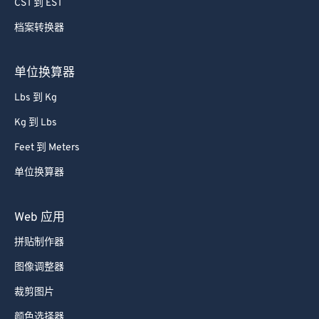
60
60
CST 到 EST
61
61
档案转换器
62
62
单位换算器
63
63
64
64
Lbs 到 Kg
65
65
Kg 到 Lbs
66
66
Feet 到 Meters
67
67
单位换算器
68
68
Web 应用
69
69
拼贴制作器
70
70
71
71
图像调整器
72
72
裁剪图片
73
73
颜色选择器