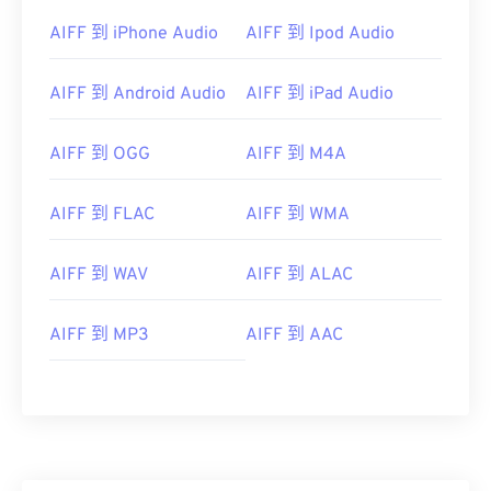
AIFF 到 iPhone Audio
AIFF 到 Ipod Audio
AIFF 到 Android Audio
AIFF 到 iPad Audio
00
00
00
00
00
00
00
00
AIFF 到 OGG
AIFF 到 M4A
AIFF 到 FLAC
AIFF 到 WMA
00
00
00
00
00
00
00
00
01
01
01
01
01
01
01
01
AIFF 到 WAV
AIFF 到 ALAC
02
02
02
02
02
02
02
02
03
03
03
03
03
03
03
03
AIFF 到 MP3
AIFF 到 AAC
04
04
04
04
04
04
04
04
05
05
05
05
05
05
05
05
06
06
06
06
06
06
06
06
07
07
07
07
07
07
07
07