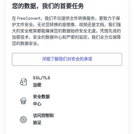
您的数据，我们的首要任务
08
08
08
08
08
08
08
08
09
09
09
09
09
09
09
09
在 FreeConvert，我们不仅提供文件转换服务，更致力于保
护文件安全。无论您转换的是图像、视频还是文档，我们强
10
10
10
10
10
10
10
10
大的安全框架都能确保您的数据始终安全无虞。凭借先进的
加密技术、安全的数据中心和严密的监控，我们全方位保障
11
11
11
11
11
11
11
11
您的数据安全。
12
12
12
12
12
12
12
12
13
13
13
13
13
13
13
13
详细了解我们对安全的承诺
14
14
14
14
14
14
14
14
SSL/TLS
15
15
15
15
15
15
15
15
加密
16
16
16
16
16
16
16
16
安全数据
17
17
17
17
17
17
17
17
中心
18
18
18
18
18
18
18
18
访问控制和
19
19
19
19
19
19
19
19
验证
20
20
20
20
20
20
20
20