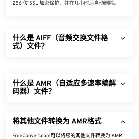
256 位 SSL 加密保护，并在几小时后自动删除。
什么是 AIFF（音频交换文件格
式）文件？
Apple
开发了音频交换文件格式 (AIFF)，用于存储高
质量的数字音频（波形）数据。许多专业人士使用
它，尤其是 Apple 平台的用户。它是
无损的
，这意
什么是 AMR（自适应多速率编解
味着原始音频的质量和数据不会丢失，但这也意味着
AIFF 文件占用更多空间。AIFF 可以定位
码器）文件？
循环点数据
和音符，这对音乐家来说非常有用。
自适应多速率 (AMR) 是一种常用于
语音编码
的压缩
如何打开 AIFF 文件？
音频文件。AMR 语音编解码器专注于窄带信号，因
将其他文件转换为 AMR格式
此非常适合语音录制和广播。它常用于
全球移动通信
默认情况下，AIFF 会在
Windows Media Player
或
系统 (GSM)
和
通用移动通信系统 (UMTS)
。
iTunes
中打开，具体取决于操作系统。其他可以打开
FreeConvert.com可以将您的其他文件转换为 AMR