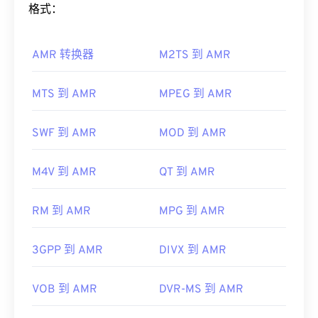
AIFF 的程序包括
VLC Media Player
、
Audacity
、
如何打开 AMR 文件？
格式：
Winamp
和
Elmedia Player
。
由于 AMR 文件常用于手机（包括彩信），因此大多
请注意，如果您使用的是
安卓
设备或非苹果设备，则
AMR 转换器
M2TS 到 AMR
数
3G 移动
设备都可以打开它们。AMR 也可以使用
需要转换 AIFF 文件（例如 MP3 文件）才能打开。
VLC 媒体播放器
、
QuickTime
、
RealPlayer
和
Xine
苹果移动设备无需转换即可打开 AIFF 文件。
来打开。
MTS 到 AMR
MPEG 到 AMR
开发者：
Apple Inc.
其他软件，例如免费的音频编辑软件
Audacity
，也
首次发行：
1988年
可以打开 AMR 文件。您可以从
SourceForge.net
轻
SWF 到 AMR
MOD 到 AMR
松下载 Audacity。由于 AMR 文件经过高度压缩，并
有用的链接：
且主要处理窄带信号，因此不适合用于音乐文件。
M4V 到 AMR
QT 到 AMR
https://en.wikipedia.org/wiki/Audio_Interchange_File_F
开发者：
第三代合作伙伴计划（3GPP）
https://www.lifewire.com/aiff-aif-aifc-files-
RM 到 AMR
MPG 到 AMR
首次发行：
1999年
2619569
有用的链接：
3GPP 到 AMR
DIVX 到 AMR
https://en.wikipedia.org/wiki/Adaptive_Multi-
Rate_audio_codec
VOB 到 AMR
DVR-MS 到 AMR
https://www.etsi.org/