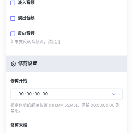
淡入音频
淡出音频
反向音频
如果要反转音频流，请启用
修剪设置
修剪开始
00
:
00
:
00
.
00
指定修剪的起始位置 (HH:MM:SS.MS)。保留 00:00:00.00 则
禁用。
修剪末端