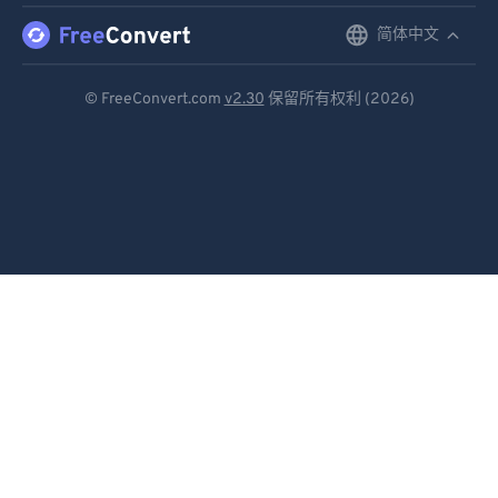
87
87
简体中文
English
88
88
Deutsch
© FreeConvert.com
v2.30
保留所有权利 (2026)
89
89
Español
90
90
Français
91
91
92
92
Português
93
93
Italiano
94
94
Dutch
95
95
日本語
96
96
简体中文
97
97
98
98
繁體中文
99
99
한국어