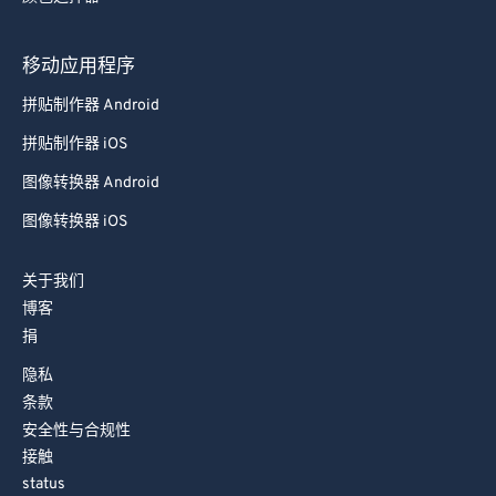
74
74
移动应用程序
75
75
拼贴制作器 Android
76
76
拼贴制作器 iOS
77
77
78
78
图像转换器 Android
79
79
图像转换器 iOS
80
80
关于我们
81
81
博客
82
82
捐
83
83
隐私
条款
84
84
安全性与合规性
85
85
接触
86
86
status