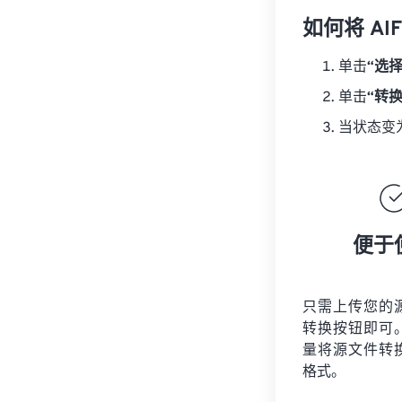
如何将 AIF
单击
“选
单击
“转
当状态变
便于
只需上传您的
转换按钮即可
量将
源文件
转
格式。