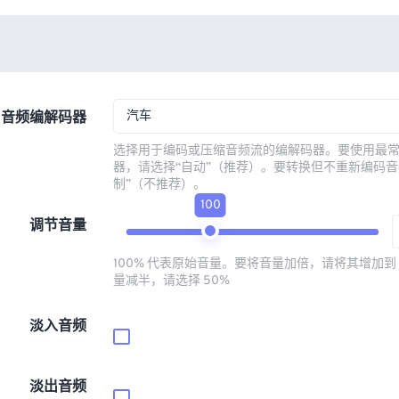
汽车
音频编解码器
选择用于编码或压缩音频流的编解码器。要使用最
器，请选择“自动”（推荐）。要转换但不重新编码音
制”（不推荐）。
100
调节音量
100% 代表原始音量。要将音量加倍，请将其增加到 
量减半，请选择 50%
淡入音频
淡出音频