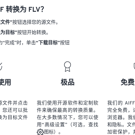
18
18
18
18
21
21
21
21
F 转换为 FLV？
19
19
19
19
22
22
22
22
择文件”
按钮选择您的源文件。
20
20
20
20
23
23
23
23
换为目标”
按钮开始转换。
21
21
21
21
24
24
24
为“完成”时，单击
“下载目标”
按钮
22
22
22
22
25
25
25
23
23
23
23
26
26
26
24
24
24
27
27
27
25
25
25
28
28
28
使用
极品
免费
26
26
26
29
29
29
27
27
27
30
30
30
源文件并点击
我们使用开源软件和定制软
我们的 AIFF
28
28
28
31
31
31
。您还可以批
件来确保最高的转换质量。
完全免费，
29
29
29
换为目标文件
在大多数情况下，您可以使
浏览器。我
32
32
32
用“高级设置”（可选，查找
和隐私。文件受
30
30
30
33
33
33
加密保护，
图标）。