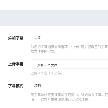
上传
添加字幕
为您的字幕选择最佳选项：“上传”添加您自己的字幕
始文件复制字幕。
上传字幕
选择一个文件
上传 .srt 或 .ass 文件。
难的
字幕模式
硬字幕始终可见并集成在视频中，适合永久字幕，
储，可以打开或关闭以进行自定义观看。