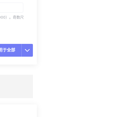
000）。奇数尺
用于全部
置所有选项
预设应用
存为预设