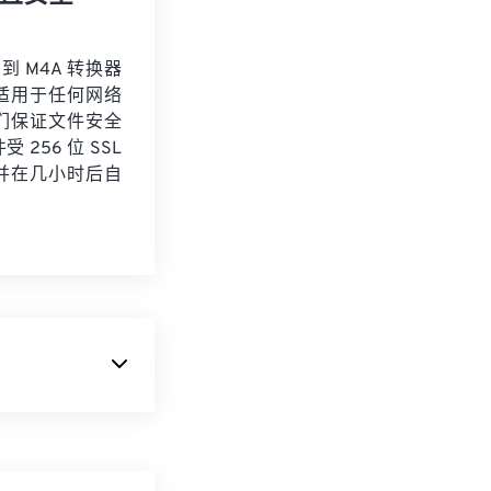
 到 M4A 转换器
适用于任何网络
们保证文件安全
 256 位 SSL
并在几小时后自
数据。许多专业人
和数据不会丢
，这对音乐家来