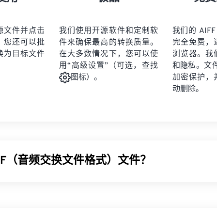
21
21
21
21
19
19
19
19
22
22
22
22
20
20
20
20
源文件并点击
我们使用开源软件和定制软
我们的 AIFF
23
23
23
23
。您还可以批
件来确保最高的转换质量。
完全免费，
21
21
21
21
24
24
24
换为目标文件
在大多数情况下，您可以使
浏览器。我
22
22
22
22
用“高级设置”（可选，查找
和隐私。文件受
25
25
25
23
23
23
23
加密保护，
图标）。
26
26
26
动删除。
24
24
24
27
27
27
25
25
25
28
28
28
26
26
26
29
29
29
27
27
27
30
30
30
IFF（音频交换文件格式）文件？
28
28
28
31
31
31
29
29
29
32
32
32
频交换文件格式 (AIFF)，用于存储高质量的数字音频（波形）
30
30
30
33
33
33
 Apple 平台的用户。它是
无损的
，这意味着原始音频的质量
31
31
31
 AIFF 文件占用更多空间。AIFF 可以定位
循环点数据
和音符
34
34
34