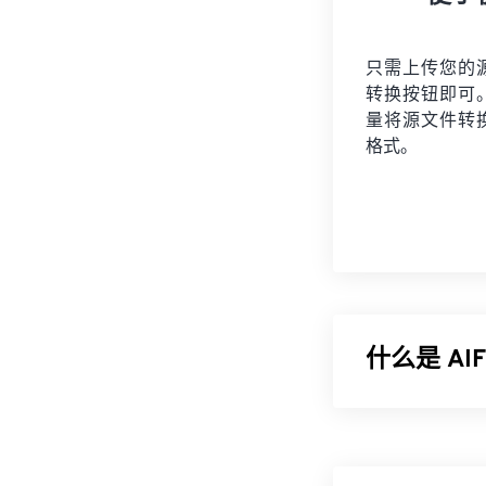
只需上传您的
转换按钮即可
量将
源文件
转
格式。
什么是 A
Apple
开发了音
士使用它，尤其是
失，但这也意味着