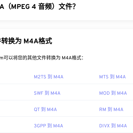
32
32
32
A（MPEG 4 音频）文件？
35
35
35
33
33
33
IFF 文件？
36
36
36
频 (M4A) 使用两种编解码器算法之一来压缩和编码音频文件：
高级音
34
34
34
37
37
37
FF 会在
Windows Media Player
或
iTunes
中打开，具体取决于操
音频编解码器 (ALAC)
。与所有其他音频文件格式
相比
，M4A 文
35
35
35
的程序包括
VLC Media Player
、
Audacity
、
Winamp
和
Elmedia Pl
件更好，两者最为相似。
38
38
38
转换为 M4A格式
36
36
36
您使用的是
安卓
设备或非苹果设备，则需要转换 AIFF 文件（例如 
39
39
39
M4A 文件？
动设备无需转换即可打开 AIFF 文件。
37
37
37
rt.com可以将您的其他文件转换为 M4A格式：
40
40
40
以在大多数知名的音频播放程序中打开，包括
 Inc.
iTunes
、
QuickTime
38
38
38
41
41
41
对于 Apple 用户，iTunes 是打开 M4A 文件的默认程序。对于 W
88年
39
39
39
M2TS 到 M4A
MTS 到 M4A
dows Media Player。用户还可以通过突出显示文件并按空格键来
42
42
42
40
40
40
43
43
43
SWF 到 M4A
MOD 到 M4A
ipedia.org/wiki/Audio_Interchange_File_Format
以在
VLC 媒体播放器
、
Adobe Premiere Pro
41
41
41
、
Elmedia Player
44
44
44
打开。
ewire.com/aiff-aif-aifc-files-2619569
42
42
42
QT 到 M4A
RM 到 M4A
45
45
45
IEC
，
运动图像专家组
43
43
43
46
46
46
01年
3GPP 到 M4A
DIVX 到 M4A
44
44
44
47
47
47