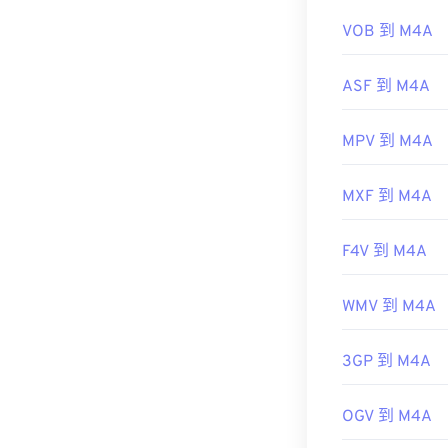
有用的链接：
VOB 到 M4A
https://en.wik
https://www.lo
ASF 到 M4A
MPV 到 M4A
MXF 到 M4A
F4V 到 M4A
WMV 到 M4A
3GP 到 M4A
OGV 到 M4A