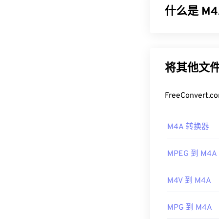
说非常有用。
什么是 M4
如何打开 A
MPEG 4 音
默认情况下，AI
或
Apple 无损
以打开 AIFF 
质量比
MP3
文
将其他文件
请注意，如果
如何打开 
能打开。苹果移
FreeConve
开发者：
M4A 文件可
Apple
Media Player
。
首次发行：
19
M4A 转换器
默认程序是 Win
有用的链接：
件。
MPEG 到 M4A
https://en.wik
此外，M4A 可
多其他程序中
https://www.lif
M4V 到 M4A
制定者：
ISO
/
首次发行：
20
MPG 到 M4A