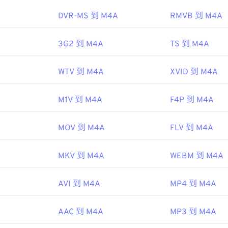
45
45
45
48
48
48
DVR-MS 到 M4A
RMVB 到 M4A
ipedia.org/wiki/MPEG-4_Part_14
46
46
46
49
49
49
c.gov/preservation/digital/formats/fdd/fdd000037.shtml
47
47
47
3G2 到 M4A
TS 到 M4A
50
50
50
48
48
48
51
51
51
WTV 到 M4A
XVID 到 M4A
49
49
49
52
52
52
50
50
50
53
53
53
M1V 到 M4A
F4P 到 M4A
51
51
51
54
54
54
52
52
52
MOV 到 M4A
FLV 到 M4A
55
55
55
53
53
53
56
56
56
MKV 到 M4A
WEBM 到 M4A
54
54
54
57
57
57
55
55
55
AVI 到 M4A
MP4 到 M4A
58
58
58
56
56
56
59
59
59
AAC 到 M4A
MP3 到 M4A
57
57
57
60