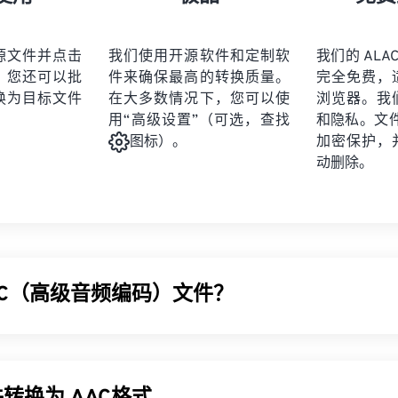
21
21
21
21
19
19
19
19
22
22
22
22
20
20
20
20
源文件并点击
我们使用开源软件和定制软
我们的 ALAC
23
23
23
23
。您还可以批
件来确保最高的转换质量。
完全免费，
21
21
21
21
24
24
24
换为目标文件
在大多数情况下，您可以使
浏览器。我
22
22
22
22
用“高级设置”（可选，查找
和隐私。文件受
25
25
25
23
23
23
23
加密保护，
图标）。
26
26
26
动删除。
24
24
24
27
27
27
25
25
25
28
28
28
26
26
26
29
29
29
27
27
27
30
30
30
AC（高级音频编码）文件？
28
28
28
31
31
31
29
29
29
32
32
32
AAC) 是一种通过
有损
压缩来减小文件大小的数字音频文件格式
30
30
30
33
33
33
广播和互联网流媒体。它是
iOS
、
YouTube
、
任天堂
和
PlayStatio
31
31
31
 AAC
编解码器
指定
为
MP3
的改进版本，因为它能够更有效地压
34
34
34