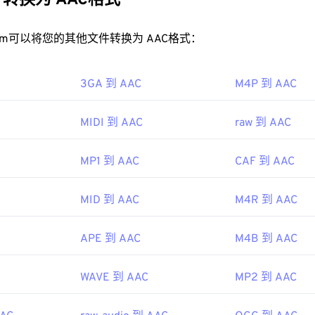
转换为 AAC格式
缩音频类似的音质。
32
32
32
35
35
35
33
33
33
AC 文件？
rt.com可以将您的其他文件转换为 AAC格式：
36
36
36
34
34
34
37
37
37
效果，请使用
VLC 媒体播放器
打开 AAC 文件。此外，
iTunes
也会
3GA 到 AAC
35
35
35
M4P 到 AAC
AC 文件非常普遍，可以在许多其他程序和软件中打开。
38
38
38
36
36
36
AC 文件通常用作视频游戏的音频文件，因此它们可以在大多数流
39
39
39
MIDI 到 AAC
raw 到 AAC
ndo 3DS
和
Playstation 4
。
37
37
37
40
40
40
IEC MPEG 音频委员会
38
38
38
MP1 到 AAC
CAF 到 AAC
41
41
41
97年
39
39
39
42
42
42
MID 到 AAC
M4R 到 AAC
40
40
40
43
43
43
ipedia.org/wiki/Advanced_Audio_Coding
41
41
41
44
44
44
APE 到 AAC
M4B 到 AAC
so.org/standard/43345.html?browse=tc
42
42
42
45
45
45
43
43
43
WAVE 到 AAC
MP2 到 AAC
46
46
46
44
44
44
47
47
47