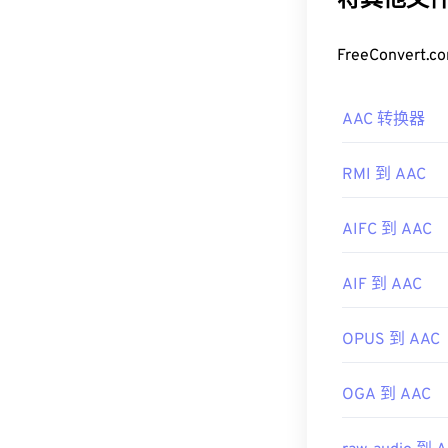
将其他文件
时提供与未压
如何打开 A
FreeConve
为了获得最佳
AAC 转换器
文件。不过，A
此外，由于 A
RMI 到 AAC
开，例如
Ninte
开发者：
ISO/
AIFC 到 AAC
首次发行：
19
AIF 到 AAC
有用的链接：
https://en.wik
OPUS 到 AAC
https://www.i
OGA 到 AAC