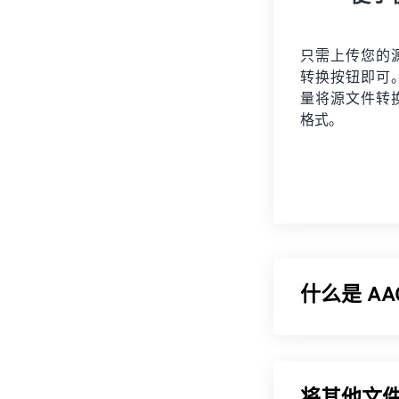
只需上传您的
转换按钮即可
量将
源文件
转
格式。
什么是 A
高级音频编码 (
字电视、数字
式。ISO/
IEC
将