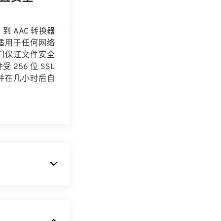
 到 AAC 转换器
适用于任何网络
们保证文件安全
 256 位 SSL
并在几小时后自
。它主要用于数
n
的标准音频格
缩文件大小，同