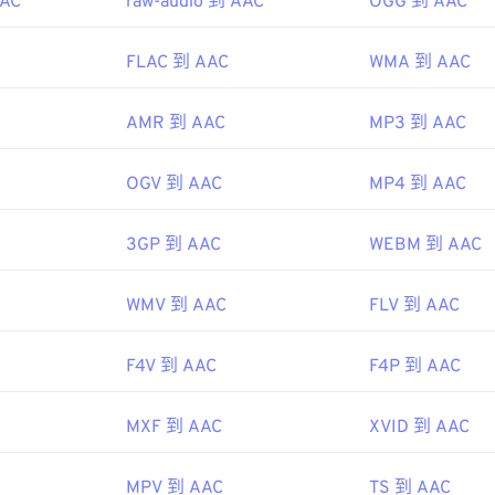
AAC
raw-audio 到 AAC
OGG 到 AAC
45
45
45
48
48
48
46
46
46
FLAC 到 AAC
WMA 到 AAC
49
49
49
47
47
47
50
50
50
AMR 到 AAC
MP3 到 AAC
48
48
48
51
51
51
49
49
49
52
52
52
OGV 到 AAC
MP4 到 AAC
50
50
50
53
53
53
51
51
51
3GP 到 AAC
WEBM 到 AAC
54
54
54
52
52
52
55
55
55
WMV 到 AAC
FLV 到 AAC
53
53
53
56
56
56
54
54
54
57
57
57
F4V 到 AAC
F4P 到 AAC
55
55
55
58
58
58
56
56
56
MXF 到 AAC
XVID 到 AAC
59
59
59
57
57
57
60
MPV 到 AAC
TS 到 AAC