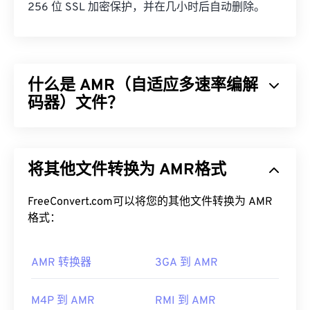
256 位 SSL 加密保护，并在几小时后自动删除。
什么是 AMR（自适应多速率编解
码器）文件？
自适应多速率 (AMR) 是一种常用于
语音编码
的压缩
音频文件。AMR 语音编解码器专注于窄带信号，因
将其他文件转换为 AMR格式
此非常适合语音录制和广播。它常用于
全球移动通信
系统 (GSM)
和
通用移动通信系统 (UMTS)
。
FreeConvert.com可以将您的其他文件转换为 AMR
如何打开 AMR 文件？
格式：
由于 AMR 文件常用于手机（包括彩信），因此大多
AMR 转换器
3GA 到 AMR
数
3G 移动
设备都可以打开它们。AMR 也可以使用
VLC 媒体播放器
、
QuickTime
、
RealPlayer
和
Xine
来打开。
M4P 到 AMR
RMI 到 AMR