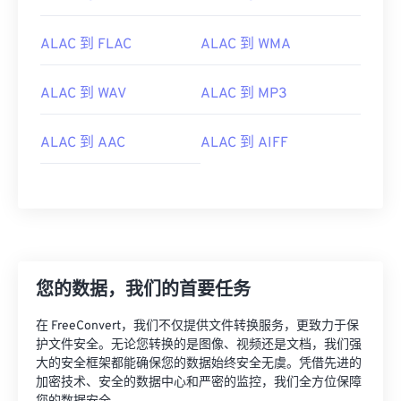
00
00
00
00
00
00
00
00
ALAC 到 FLAC
ALAC 到 WMA
ALAC 到 WAV
ALAC 到 MP3
00
00
00
00
00
00
00
00
01
01
01
01
01
01
01
01
ALAC 到 AAC
ALAC 到 AIFF
02
02
02
02
02
02
02
02
03
03
03
03
03
03
03
03
04
04
04
04
04
04
04
04
05
05
05
05
05
05
05
05
06
06
06
06
06
06
06
06
您的数据，我们的首要任务
07
07
07
07
07
07
07
07
在 FreeConvert，我们不仅提供文件转换服务，更致力于保
08
08
08
08
08
08
08
08
护文件安全。无论您转换的是图像、视频还是文档，我们强
大的安全框架都能确保您的数据始终安全无虞。凭借先进的
09
09
09
09
09
09
09
09
加密技术、安全的数据中心和严密的监控，我们全方位保障