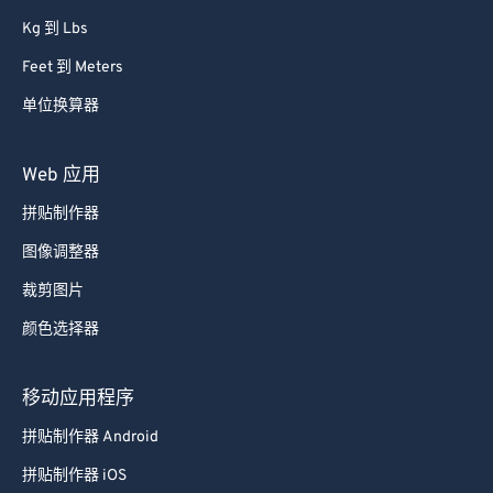
63
63
Kg 到 Lbs
64
64
Feet 到 Meters
65
65
单位换算器
66
66
67
67
Web 应用
68
68
拼贴制作器
69
69
图像调整器
70
70
裁剪图片
71
71
颜色选择器
72
72
73
73
移动应用程序
74
74
拼贴制作器 Android
75
75
拼贴制作器 iOS