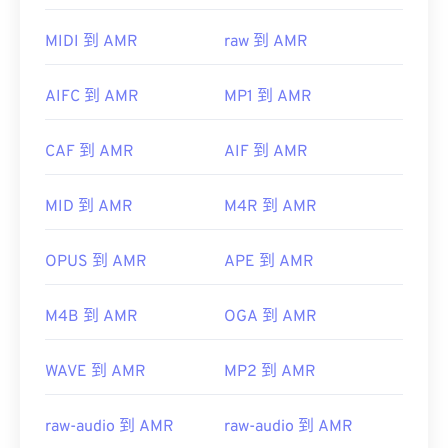
其他软件，例如免费的音频编辑软件
Audacity
，也
可以打开 AMR 文件。您可以从
SourceForge.net
轻
MIDI 到 AMR
raw 到 AMR
松下载 Audacity。由于 AMR 文件经过高度压缩，并
且主要处理窄带信号，因此不适合用于音乐文件。
AIFC 到 AMR
MP1 到 AMR
开发者：
第三代合作伙伴计划（3GPP）
CAF 到 AMR
AIF 到 AMR
首次发行：
1999年
有用的链接：
MID 到 AMR
M4R 到 AMR
https://en.wikipedia.org/wiki/Adaptive_Multi-
Rate_audio_codec
OPUS 到 AMR
APE 到 AMR
https://www.etsi.org/
M4B 到 AMR
OGA 到 AMR
WAVE 到 AMR
MP2 到 AMR
raw-audio 到 AMR
raw-audio 到 AMR