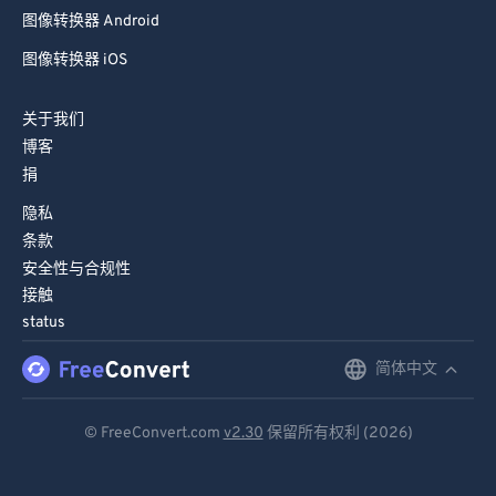
76
76
图像转换器 Android
77
77
图像转换器 iOS
78
78
79
79
关于我们
博客
80
80
捐
81
81
隐私
82
82
条款
83
83
安全性与合规性
接触
84
84
status
85
85
简体中文
English
86
86
Deutsch
87
87
© FreeConvert.com
v2.30
保留所有权利 (2026)
88
88
Español
89
89