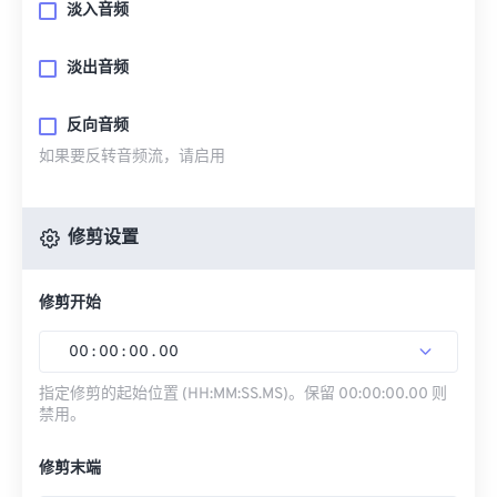
淡入音频
淡出音频
反向音频
如果要反转音频流，请启用
修剪设置
修剪开始
00
:
00
:
00
.
00
指定修剪的起始位置 (HH:MM:SS.MS)。保留 00:00:00.00 则
禁用。
修剪末端