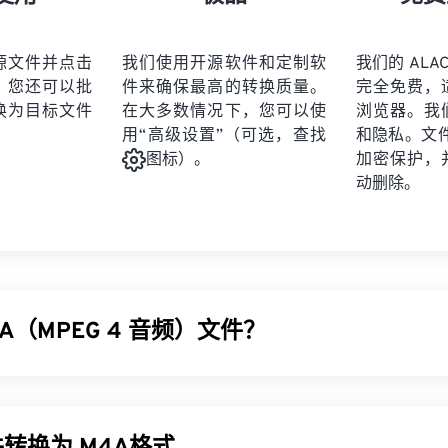
21
21
21
21
19
19
19
19
22
22
22
22
20
20
20
20
源文件并点击
我们使用开源软件和定制软
我们的 ALAC
23
23
23
23
。您还可以批
件来确保最高的转换质量。
完全免费，
21
21
21
21
24
24
24
换为目标文件
在大多数情况下，您可以使
浏览器。我
22
22
22
22
用“高级设置”（可选，查找
和隐私。文件受
25
25
25
23
23
23
23
加密保护，
图标）。
26
26
26
动删除。
24
24
24
27
27
27
25
25
25
28
28
28
26
26
26
29
29
29
27
27
27
30
30
30
A（MPEG 4 音频）文件？
28
28
28
31
31
31
29
29
29
32
32
32
频 (M4A) 使用两种编解码器算法之一来压缩和编码音频文件：
高级音
30
30
30
33
33
33
音频编解码器 (ALAC)
。与所有其他音频文件格式
相比
，M4A 文
31
31
31
件更好，两者最为相似。
34
34
34