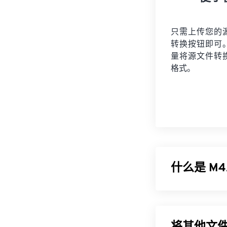
只需上传您的
转换按钮即可
量将
源文件
转
格式。
什么是 M4
MPEG 4 音
或
Apple 无损
质量比
MP3
文