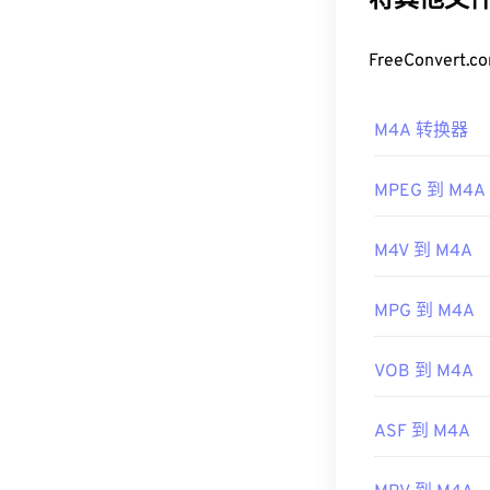
将其他文件
如何打开 
FreeConve
M4A 文件可
Media Player
。
M4A 转换器
默认程序是 Win
件。
MPEG 到 M4A
此外，M4A 可
多其他程序中
M4V 到 M4A
制定者：
ISO
/
首次发行：
20
MPG 到 M4A
有用的链接：
VOB 到 M4A
https://en.wik
https://www.lo
ASF 到 M4A