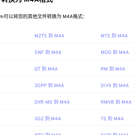
转换为 M4A格式
32
32
32
35
35
35
M4A 文件？
33
33
33
rt.com可以将您的其他文件转换为 M4A格式：
36
36
36
以在大多数知名的音频播放程序中打开，包括
iTunes
、
QuickTime
34
34
34
37
37
37
对于 Apple 用户，iTunes 是打开 M4A 文件的默认程序。对于 W
M2TS 到 M4A
35
35
35
MTS 到 M4A
dows Media Player。用户还可以通过突出显示文件并按空格键来
38
38
38
36
36
36
39
39
39
SWF 到 M4A
MOD 到 M4A
以在
VLC 媒体播放器
、
Adobe Premiere Pro
、
Elmedia Player
37
37
37
40
40
40
打开。
38
38
38
QT 到 M4A
RM 到 M4A
41
41
41
IEC
，
运动图像专家组
39
39
39
42
42
42
01年
3GPP 到 M4A
DIVX 到 M4A
40
40
40
43
43
43
41
41
41
44
44
44
DVR-MS 到 M4A
RMVB 到 M4A
ipedia.org/wiki/MPEG-4_Part_14
42
42
42
45
45
45
c.gov/preservation/digital/formats/fdd/fdd000037.shtml
43
43
43
3G2 到 M4A
TS 到 M4A
46
46
46
44
44
44
47
47
47