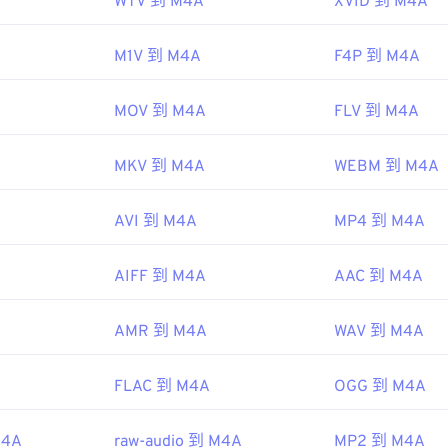
WTV 到 M4A
XVID 到 M4A
45
45
45
48
48
48
46
46
46
M1V 到 M4A
F4P 到 M4A
49
49
49
47
47
47
50
50
50
MOV 到 M4A
FLV 到 M4A
48
48
48
51
51
51
49
49
49
52
52
52
MKV 到 M4A
WEBM 到 M4A
50
50
50
53
53
53
51
51
51
AVI 到 M4A
MP4 到 M4A
54
54
54
52
52
52
55
55
55
AIFF 到 M4A
AAC 到 M4A
53
53
53
56
56
56
54
54
54
57
57
57
AMR 到 M4A
WAV 到 M4A
55
55
55
58
58
58
56
56
56
FLAC 到 M4A
OGG 到 M4A
59
59
59
57
57
57
60
M4A
raw-audio 到 M4A
MP2 到 M4A