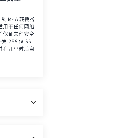
 到 M4A 转换器
适用于任何网络
们保证文件安全
 256 位 SSL
并在几小时后自
频编码 (AAC)
件体积更小，同时