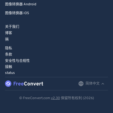
95
95
图像转换器 Android
96
96
图像转换器 iOS
97
97
关于我们
98
98
博客
99
99
捐
隐私
条款
安全性与合规性
接触
status
简体中文
English
Deutsch
© FreeConvert.com
v2.30
保留所有权利 (2026)
Español