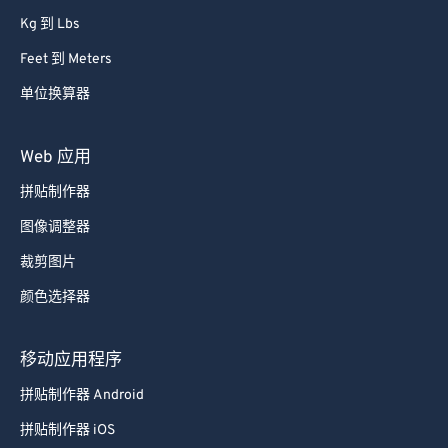
82
82
Kg 到 Lbs
83
83
Feet 到 Meters
84
84
单位换算器
85
85
86
86
Web 应用
87
87
拼贴制作器
88
88
图像调整器
89
89
裁剪图片
90
90
颜色选择器
91
91
92
92
移动应用程序
93
93
拼贴制作器 Android
94
94
拼贴制作器 iOS