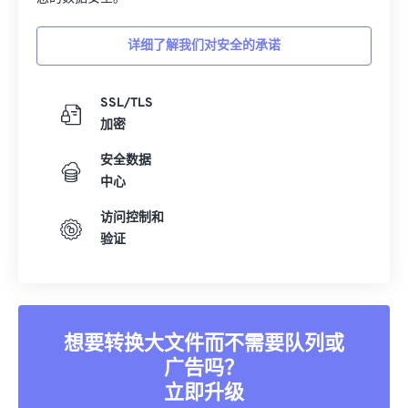
29
29
29
29
29
29
30
30
30
30
30
30
详细了解我们对安全的承诺
31
31
31
31
31
31
32
32
32
32
32
32
SSL/TLS
加密
33
33
33
33
33
33
34
34
34
34
34
34
安全数据
中心
35
35
35
35
35
35
访问控制和
36
36
36
36
36
36
验证
37
37
37
37
37
37
38
38
38
38
38
38
39
39
39
39
39
39
想要转换大文件而不需要队列或
40
40
40
40
40
40
广告吗？
41
41
41
41
41
41
立即升级
42
42
42
42
42
42