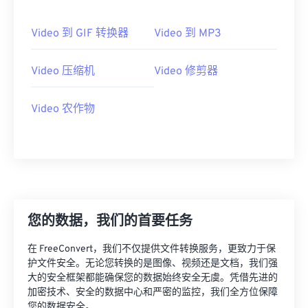
16
16
16
16
16
16
16
16
17
17
17
17
17
17
17
17
Video 到 GIF 转换器
Video 到 MP3
18
18
18
18
18
18
18
18
Video 压缩机
Video 修剪器
19
19
19
19
19
19
19
19
20
20
20
20
20
20
20
20
Video 农作物
21
21
21
21
21
21
21
21
22
22
22
22
22
22
22
22
23
23
23
23
23
23
23
23
24
24
24
24
24
24
25
25
25
25
25
25
您的数据，我们的首要任务
26
26
26
26
26
26
在 FreeConvert，我们不仅提供文件转换服务，更致力于保
27
27
27
27
27
27
护文件安全。无论您转换的是图像、视频还是文档，我们强
大的安全框架都能确保您的数据始终安全无虞。凭借先进的
28
28
28
28
28
28
加密技术、安全的数据中心和严密的监控，我们全方位保障
您的数据安全。