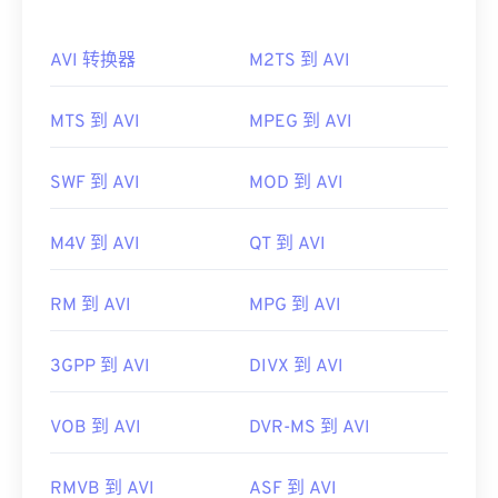
Microsoft 提供了可下载的免费
AVI 查看器
。查看
AVI 转换器
M2TS 到 AVI
AVI 文件的另一种方法是使用与操作系统兼容的
Microsoft Windows Media Player
版本。
MTS 到 AVI
MPEG 到 AVI
虽然
AVI
文件针对互联网进行了优化，但硬件播放器
也支持它们。如果 AVI 文件无法打开，请使用
VLC
媒体播放器
。
SWF 到 AVI
MOD 到 AVI
开发者：
微软
M4V 到 AVI
QT 到 AVI
首次发行：
1992年
有用的链接：
RM 到 AVI
MPG 到 AVI
https://en.wikipedia.org/wiki/Audio_Video_Interleave
3GPP 到 AVI
DIVX 到 AVI
https://tools.ietf.org/html/rfc2361
VOB 到 AVI
DVR-MS 到 AVI
RMVB 到 AVI
ASF 到 AVI