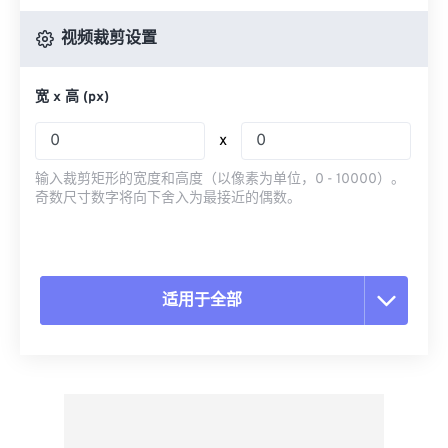
视频裁剪设置
宽 x 高 (px)
x
输入裁剪矩形的宽度和高度（以像素为单位，0 - 10000）。
奇数尺寸数字将向下舍入为最接近的偶数。
适用于全部
重置所有选项
从预设应用
另存为预设