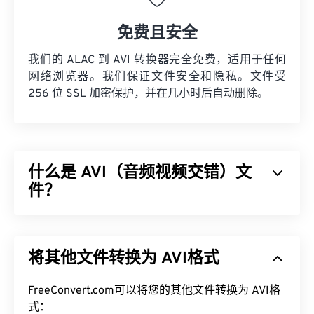
免费且安全
我们的 ALAC 到 AVI 转换器完全免费，适用于任何
网络浏览器。我们保证文件安全和隐私。文件受
256 位 SSL 加密保护，并在几小时后自动删除。
什么是 AVI（音频视频交错）文
件？
音频视频交错 (AVI) 是由 Microsoft 开发的多媒体容
器。AVI 是
资源交换文件格式 (RIFF)
的衍生版本。借
将其他文件转换为 AVI格式
助第三方程序，AVI 可以支持章节、字幕、副标题、
菜单、流媒体、附件和 3D 容器。
FreeConvert.com可以将您的其他文件转换为 AVI格
如何打开 AVI 文件？
式：