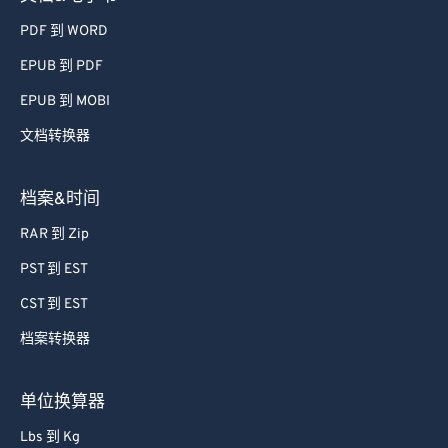
69
69
PDF 到 WORD
70
70
EPUB 到 PDF
71
71
EPUB 到 MOBI
72
72
文档转换器
73
73
74
74
档案&时间
75
75
RAR 到 Zip
76
76
PST 到 EST
77
77
CST 到 EST
78
78
档案转换器
79
79
80
80
单位换算器
81
81
Lbs 到 Kg