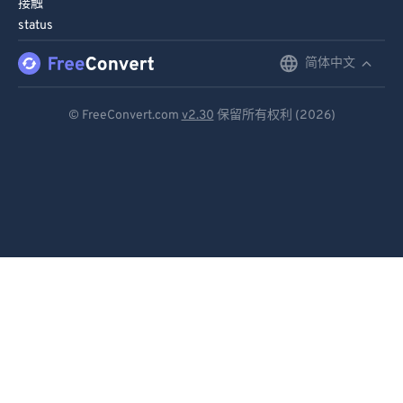
接触
91
91
status
92
92
简体中文
English
93
93
Deutsch
94
94
© FreeConvert.com
v2.30
保留所有权利 (2026)
Español
95
95
96
96
Français
97
97
Português
98
98
Italiano
99
99
Dutch
日本語
简体中文
繁體中文