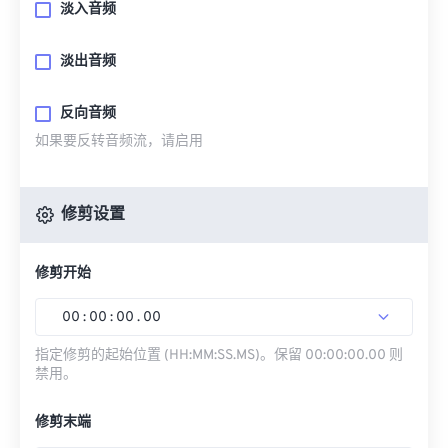
淡入音频
淡出音频
反向音频
如果要反转音频流，请启用
修剪设置
修剪开始
00
:
00
:
00
.
00
指定修剪的起始位置 (HH:MM:SS.MS)。保留 00:00:00.00 则
禁用。
修剪末端