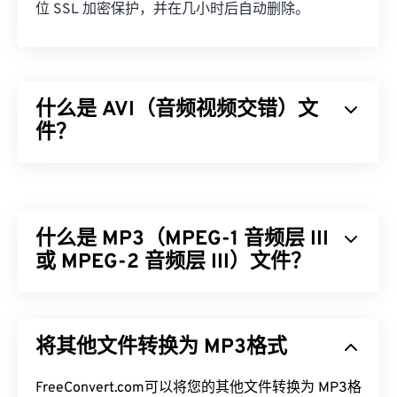
位 SSL 加密保护，并在几小时后自动删除。
什么是 AVI（音频视频交错）文
件？
音频视频交错 (AVI) 是由 Microsoft 开发的多媒体容
器。AVI 是
资源交换文件格式 (RIFF)
的衍生版本。借
助第三方程序，AVI 可以支持章节、字幕、副标题、
什么是 MP3（MPEG-1 音频层 III
菜单、流媒体、附件和 3D 容器。
或 MPEG-2 音频层 III）文件？
如何打开 AVI 文件？
MPEG-1 音频层 III 或 MPEG-2 音频层 III (MP3) 是一
Microsoft 提供了可下载的免费
AVI 查看器
。查看
种数字音频编码格式，用于
将声音序列压缩
成非常小
AVI 文件的另一种方法是使用与操作系统兼容的
将其他文件转换为 MP3格式
的文件，以便进行数字存储和传输。MP3 文件是消
Microsoft Windows Media Player
版本。
费者最常用的音频文件。由于体积小且质量高，
MP3
FreeConvert.com可以将您的其他文件转换为 MP3格
文件易于存储和共享，因此受众广泛。
虽然
AVI
文件针对互联网进行了优化，但硬件播放器