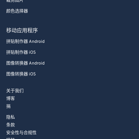
裁剪图片
78
78
颜色选择器
79
79
80
80
移动应用程序
81
81
拼贴制作器 Android
82
82
拼贴制作器 iOS
83
83
图像转换器 Android
84
84
图像转换器 iOS
85
85
关于我们
86
86
博客
87
87
捐
88
88
隐私
89
89
条款
安全性与合规性
90
90