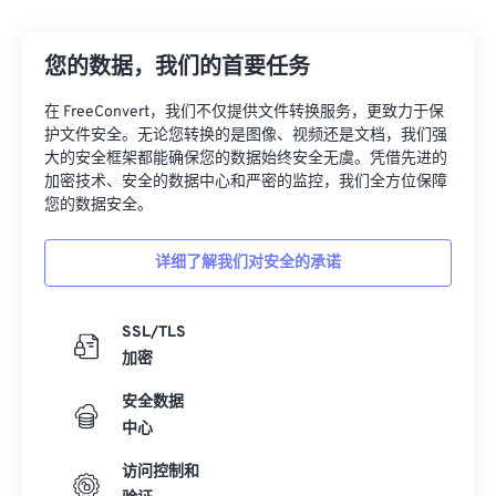
12
12
12
12
12
12
12
12
您的数据，我们的首要任务
13
13
13
13
13
13
13
13
14
14
14
14
14
14
14
14
在 FreeConvert，我们不仅提供文件转换服务，更致力于保
护文件安全。无论您转换的是图像、视频还是文档，我们强
15
15
15
15
15
15
15
15
大的安全框架都能确保您的数据始终安全无虞。凭借先进的
16
16
16
16
16
16
16
16
加密技术、安全的数据中心和严密的监控，我们全方位保障
您的数据安全。
17
17
17
17
17
17
17
17
18
18
18
18
18
18
18
18
详细了解我们对安全的承诺
19
19
19
19
19
19
19
19
20
20
20
20
20
20
20
20
SSL/TLS
加密
21
21
21
21
21
21
21
21
安全数据
22
22
22
22
22
22
22
22
中心
23
23
23
23
23
23
23
23
访问控制和
24
24
24
24
24
24