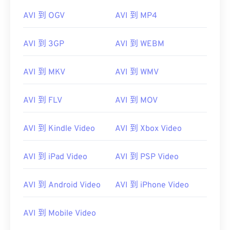
AVI 到 OGV
AVI 到 MP4
AVI 到 3GP
AVI 到 WEBM
AVI 到 MKV
AVI 到 WMV
AVI 到 FLV
AVI 到 MOV
AVI 到 Kindle Video
AVI 到 Xbox Video
AVI 到 iPad Video
AVI 到 PSP Video
AVI 到 Android Video
AVI 到 iPhone Video
AVI 到 Mobile Video
00
00
00
00
00
00
00
00