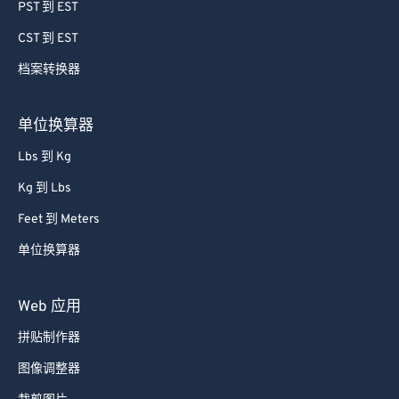
64
64
PST 到 EST
65
65
CST 到 EST
66
66
档案转换器
67
67
68
68
单位换算器
69
69
Lbs 到 Kg
70
70
Kg 到 Lbs
71
71
Feet 到 Meters
72
72
单位换算器
73
73
74
74
Web 应用
75
75
拼贴制作器
76
76
图像调整器
77
77