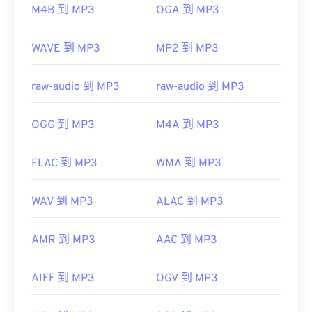
M4B 到 MP3
OGA 到 MP3
https://en.wikipedia.org/wiki/MP3
https://mpeg.chiariglione.org/standards/mpeg-
WAVE 到 MP3
MP2 到 MP3
a/music-player-application-format.html
raw-audio 到 MP3
raw-audio 到 MP3
OGG 到 MP3
M4A 到 MP3
FLAC 到 MP3
WMA 到 MP3
WAV 到 MP3
ALAC 到 MP3
AMR 到 MP3
AAC 到 MP3
AIFF 到 MP3
OGV 到 MP3