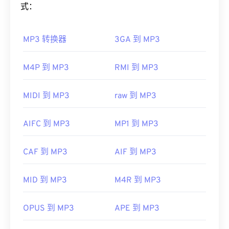
式：
也支持它们。如果 AVI 文件无法打开，请使用
VLC
如何打开 MP3 文件？
媒体播放器
。
开发者：
微软
MP3 转换器
3GA 到 MP3
由于 MP3 文件非常流行，大多数主流音频播放程序
都支持它们。只需点击文件即可在
iTunes
或
Windows
首次发行：
1992年
Media Player
中打开它，具体取决于您首选的平台。
M4P 到 MP3
RMI 到 MP3
有用的链接：
用户还可以
预览 MP3
文件。
https://en.wikipedia.org/wiki/Audio_Video_Interleave
另一个可以打开 MP3 文件的程序是
VLC 媒体播放
MIDI 到 MP3
raw 到 MP3
https://tools.ietf.org/html/rfc2361
器
。请记住，另外两种文件类型也使用 MP3 扩展
名。它们是
Masterpoint 绿点数据
（已过时）和
AIFC 到 MP3
MP1 到 MP3
TeslaCrypt 3.0 勒索软件加密文件（勒索软件加密文
件）。TeslaCrypt 3.0 勒索软件加密文件
是一种要求
CAF 到 MP3
AIF 到 MP3
以比特币支付赎金的恶意软件，但幸运的是，它现已
停用，不再构成威胁。
MID 到 MP3
M4R 到 MP3
制定者：
ISO
/
IEC
，
运动图像专家组
首次发行：
1993年
OPUS 到 MP3
APE 到 MP3
有用的链接：