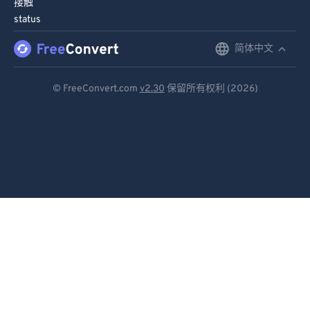
接触
91
91
status
92
92
简体中文
English
93
93
Deutsch
94
94
© FreeConvert.com
v2.30
保留所有权利 (2026)
Español
95
95
96
96
Français
97
97
Português
98
98
Italiano
99
99
Dutch
日本語
简体中文
繁體中文