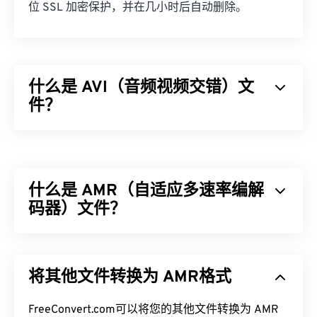
位 SSL 加密保护，并在几小时后自动删除。
什么是 AVI（音频视频交错）文
件？
音频视频交错 (AVI) 是由 Microsoft 开发的多媒体容
器。AVI 是
资源交换文件格式 (RIFF)
的衍生版本。借
助第三方程序，AVI 可以支持章节、字幕、副标题、
什么是 AMR（自适应多速率编解
菜单、流媒体、附件和 3D 容器。
码器）文件？
如何打开 AVI 文件？
自适应多速率 (AMR) 是一种常用于
语音编码
的压缩
Microsoft 提供了可下载的免费
AVI 查看器
。查看
音频文件。AMR 语音编解码器专注于窄带信号，因
AVI 文件的另一种方法是使用与操作系统兼容的
将其他文件转换为 AMR格式
此非常适合语音录制和广播。它常用于
全球移动通信
Microsoft Windows Media Player
版本。
系统 (GSM)
和
通用移动通信系统 (UMTS)
。
FreeConvert.com可以将您的其他文件转换为 AMR
虽然
AVI
文件针对互联网进行了优化，但硬件播放器