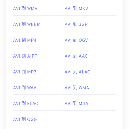
AVI 到 WMV
AVI 到 MKV
AVI 到 WEBM
AVI 到 3GP
AVI 到 MP4
AVI 到 OGV
AVI 到 AIFF
AVI 到 AAC
AVI 到 MP3
AVI 到 ALAC
AVI 到 WAV
AVI 到 WMA
AVI 到 FLAC
AVI 到 M4A
AVI 到 OGG
00
00
00
00
00
00
00
00