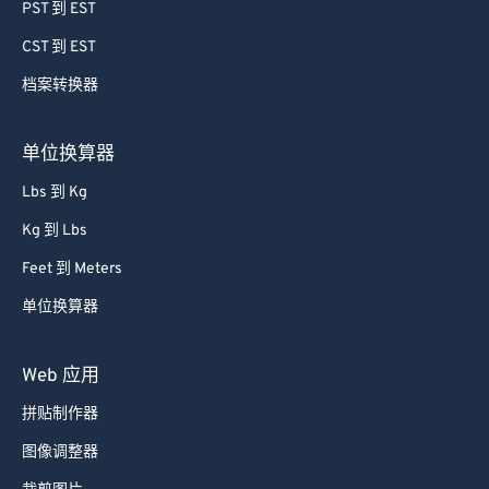
64
64
PST 到 EST
65
65
CST 到 EST
66
66
档案转换器
67
67
68
68
单位换算器
69
69
Lbs 到 Kg
70
70
Kg 到 Lbs
71
71
Feet 到 Meters
72
72
单位换算器
73
73
74
74
Web 应用
75
75
拼贴制作器
76
76
图像调整器
77
77