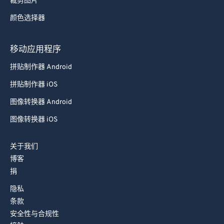
裁剪图片
78
78
颜色选择器
79
79
80
80
移动应用程序
81
81
拼贴制作器 Android
82
82
拼贴制作器 iOS
83
83
图像转换器 Android
84
84
图像转换器 iOS
85
85
关于我们
86
86
博客
87
87
捐
88
88
隐私
89
89
条款
安全性与合规性
90
90