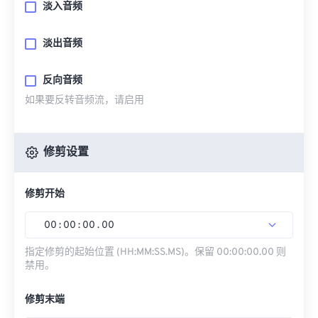
淡入音频
淡出音频
反向音频
如果要反转音频流，请启用
修剪设置
修剪开始
00
:
00
:
00
.
00
指定修剪的起始位置 (HH:MM:SS.MS)。保留 00:00:00.00 则
禁用。
修剪末端