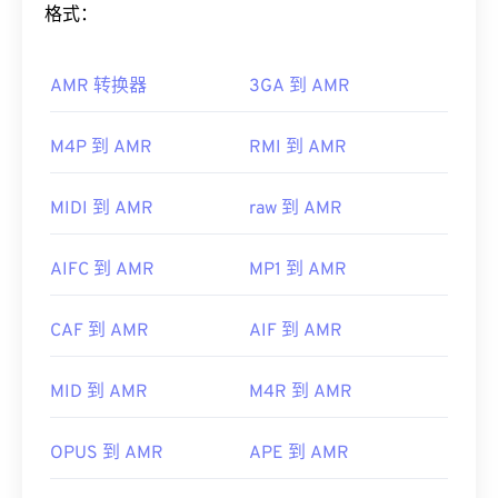
如何打开 AMR 文件？
格式：
也支持它们。如果 AVI 文件无法打开，请使用
VLC
媒体播放器
。
由于 AMR 文件常用于手机（包括彩信），因此大多
开发者：
微软
AMR 转换器
3GA 到 AMR
数
3G 移动
设备都可以打开它们。AMR 也可以使用
VLC 媒体播放器
、
QuickTime
、
RealPlayer
和
Xine
首次发行：
1992年
来打开。
M4P 到 AMR
RMI 到 AMR
有用的链接：
其他软件，例如免费的音频编辑软件
Audacity
，也
https://en.wikipedia.org/wiki/Audio_Video_Interleave
可以打开 AMR 文件。您可以从
SourceForge.net
轻
MIDI 到 AMR
raw 到 AMR
https://tools.ietf.org/html/rfc2361
松下载 Audacity。由于 AMR 文件经过高度压缩，并
且主要处理窄带信号，因此不适合用于音乐文件。
AIFC 到 AMR
MP1 到 AMR
开发者：
第三代合作伙伴计划（3GPP）
CAF 到 AMR
AIF 到 AMR
首次发行：
1999年
有用的链接：
MID 到 AMR
M4R 到 AMR
https://en.wikipedia.org/wiki/Adaptive_Multi-
Rate_audio_codec
OPUS 到 AMR
APE 到 AMR
https://www.etsi.org/