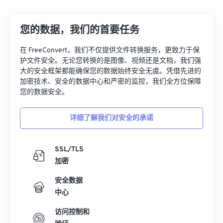
12
12
12
12
12
12
12
12
您的数据，我们的首要任务
13
13
13
13
13
13
13
13
14
14
14
14
14
14
14
14
在 FreeConvert，我们不仅提供文件转换服务，更致力于保
护文件安全。无论您转换的是图像、视频还是文档，我们强
15
15
15
15
15
15
15
15
大的安全框架都能确保您的数据始终安全无虞。凭借先进的
16
16
16
16
16
16
16
16
加密技术、安全的数据中心和严密的监控，我们全方位保障
您的数据安全。
17
17
17
17
17
17
17
17
18
18
18
18
18
18
18
18
详细了解我们对安全的承诺
19
19
19
19
19
19
19
19
20
20
20
20
20
20
20
20
SSL/TLS
加密
21
21
21
21
21
21
21
21
安全数据
22
22
22
22
22
22
22
22
中心
23
23
23
23
23
23
23
23
访问控制和
24
24
24
24
24
24