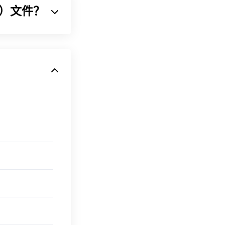
II）文件？
设备和操作系统
将声音序列压缩
文件。由于体积
DivX 编解码
IVX。
即可在
iTunes
或
P3
文件。
也使用 MP3
软件加密文件（勒索软
的恶意软件，但