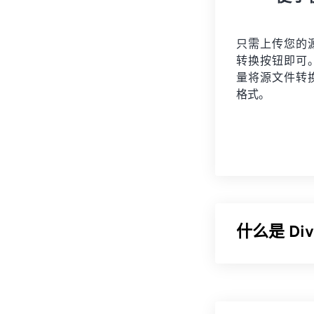
只需上传您的
转换按钮即可
量将
源文件
转
格式。
什么是 Di
DivX 最初是一
媒体格式 (DMF)
(
XTAG
) 和硬