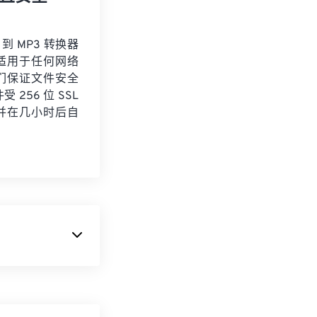
 到 MP3 转换器
适用于任何网络
们保证文件安全
 256 位 SSL
并在几小时后自
体容器，称为
DivX
视频流、元数据