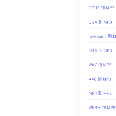
有用的链接：
OPUS 到 MP3
https://en.wik
https://mpeg.c
OGA 到 MP3
raw-audio 到 
M4A 到 MP3
WAV 到 MP3
AAC 到 MP3
MP4 到 MP3
WEBM 到 MP3