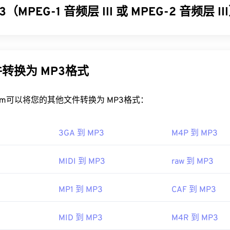
32
32
32
（MPEG-1 音频层 III 或 MPEG-2 音频层 I
35
35
35
ivX 文件？
33
33
33
36
36
36
vX 会在
DivX Player
中打开，该播放器可免费下载，并兼容多种
 III 或 MPEG-2 音频层 III (MP3) 是一种数字音频编码格式，用于
34
34
34
37
37
37
ia Player
和
Elmedia
也是打开 DivX 文件的不错选择。
，以便进行数字存储和传输。MP3 文件是消费者最常用的音频
35
35
35
P3
文件易于存储和共享，因此受众广泛。
38
38
38
DivX”与“
转换为 MP3格式
DIVX
”不同，后者是一种过时的视频租赁系统。事实上，
36
36
36
一个眨眼的表情符号“DivX ;-)”来幽默地指代在市场上失败的 D
39
39
39
P3 文件？
37
37
37
Inc.
rt.com可以将您的其他文件转换为 MP3格式：
40
40
40
文件非常流行，大多数主流音频播放程序都支持它们。只需点击文件
38
38
38
98年
41
41
41
 Player
中打开它，具体取决于您首选的平台。用户还可以
预览 M
39
39
39
3GA 到 MP3
M4P 到 MP3
42
42
42
MP3 文件的程序是
VLC 媒体播放器
。请记住，另外两种文件类型
40
40
40
pedia.org/wiki/DivX
是
Masterpoint 绿点数据
（已过时）和
TeslaCrypt 3.0 勒索
43
43
43
MIDI 到 MP3
raw 到 MP3
slaCrypt 3.0 勒索软件加密文件
41
是一种要求以比特币支付赎金
41
41
vx.com/en/software/divx/
44
44
44
现已停用，不再构成威胁。
42
42
42
MP1 到 MP3
CAF 到 MP3
45
45
45
IEC
，
运动图像专家组
43
43
43
46
46
46
93年
MID 到 MP3
M4R 到 MP3
44
44
44
47
47
47