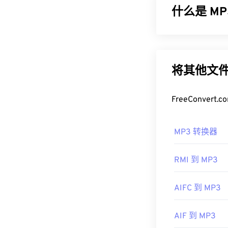
什么是 MP3
如何打开 D
默认情况下，Di
MPEG-1 音频层
(OS)。VLC
Med
成非常小的文件
小且质量高，
M
需要注意的是，“
将其他文件
器的名称最初是用
如何打开 M
开发者：
DivX, 
FreeConve
由于 MP3 
首次发行：
19
Windows Media
MP3 转换器
有用的链接：
另一个可以打开 
https://en.wiki
扩展名。它们
RMI 到 MP3
件加密文件）。Te
https://www.di
幸运的是，它
AIFC 到 MP3
制定者：
ISO
/
首次发行：
19
AIF 到 MP3