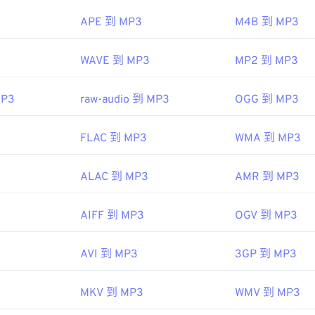
45
45
45
48
48
48
APE 到 MP3
M4B 到 MP3
ipedia.org/wiki/MP3
46
46
46
49
49
49
hiariglione.org/standards/mpeg-a/music-player-application-fo
47
47
47
WAVE 到 MP3
MP2 到 MP3
50
50
50
48
48
48
51
51
51
MP3
raw-audio 到 MP3
OGG 到 MP3
49
49
49
52
52
52
50
50
50
53
53
53
FLAC 到 MP3
WMA 到 MP3
51
51
51
54
54
54
52
52
52
ALAC 到 MP3
AMR 到 MP3
55
55
55
53
53
53
56
56
56
AIFF 到 MP3
OGV 到 MP3
54
54
54
57
57
57
55
55
55
AVI 到 MP3
3GP 到 MP3
58
58
58
56
56
56
59
59
59
MKV 到 MP3
WMV 到 MP3
57
57
57
60