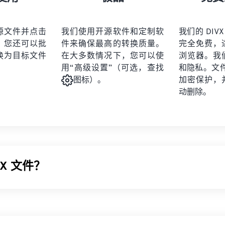
21
21
21
21
19
19
19
19
22
22
22
22
20
20
20
20
源文件并点击
我们使用开源软件和定制软
我们的 DIVX
23
23
23
23
。您还可以批
件来确保最高的转换质量。
完全免费，
21
21
21
21
24
24
24
换为目标文件
在大多数情况下，您可以使
浏览器。我
22
22
22
22
用“高级设置”（可选，查找
和隐私。文件受
25
25
25
23
23
23
23
加密保护，
图标）。
26
26
26
动删除。
24
24
24
27
27
27
25
25
25
28
28
28
26
26
26
29
29
29
27
27
27
30
30
30
vX 文件？
28
28
28
31
31
31
29
29
29
32
32
32
个
编解码器
和相关播放器，但 DivX 6 的发布包含一个可选的媒
30
30
30
33
33
33
。DMF 支持章节、字幕、多字幕 (
XSUB
)、菜单、多音轨、多
31
31
31
件播放器。
34
34
34