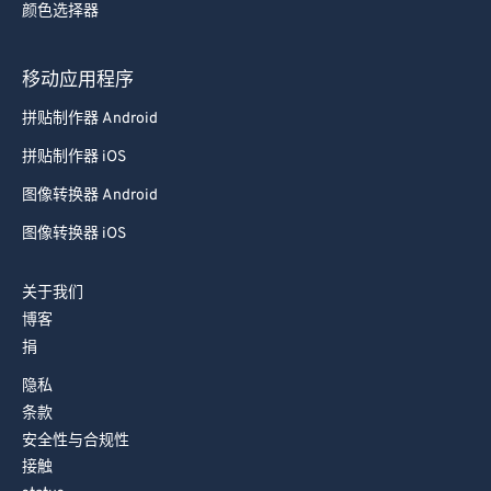
颜色选择器
78
78
79
79
移动应用程序
80
80
拼贴制作器 Android
81
81
拼贴制作器 iOS
82
82
图像转换器 Android
83
83
图像转换器 iOS
84
84
85
85
关于我们
86
86
博客
捐
87
87
88
88
隐私
条款
89
89
安全性与合规性
90
90
接触