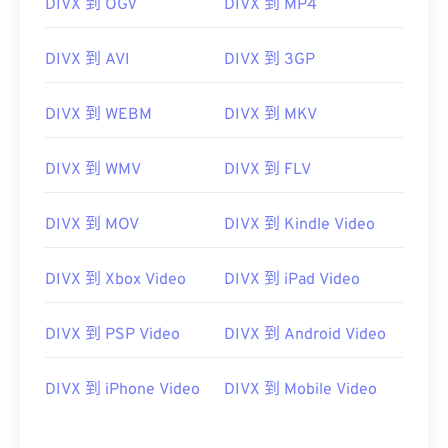
DIVX 到 OGV
DIVX 到 MP4
DIVX 到 AVI
DIVX 到 3GP
DIVX 到 WEBM
DIVX 到 MKV
DIVX 到 WMV
DIVX 到 FLV
DIVX 到 MOV
DIVX 到 Kindle Video
DIVX 到 Xbox Video
DIVX 到 iPad Video
DIVX 到 PSP Video
DIVX 到 Android Video
DIVX 到 iPhone Video
DIVX 到 Mobile Video
00
00
00
00
00
00
00
00