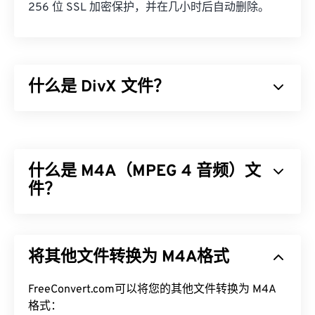
256 位 SSL 加密保护，并在几小时后自动删除。
什么是 DivX 文件？
DivX 最初是一个
编解码器
和相关播放器，但 DivX 6
的发布包含一个可选的媒体容器，称为
DivX 媒体格
式 (DMF)
。DMF 支持章节、字幕、多字幕 (
XSUB
什么是 M4A（MPEG 4 音频）文
)、菜单、多音轨、多视频流、元数据 (
XTAG
) 和硬
件播放器。
件？
如何打开 DivX 文件？
MPEG 4 音频 (M4A) 使用两种编解码器算法之一来
压缩和编码音频文件：
高级音频编码 (AAC)
或
Apple
默认情况下，DivX 会在
DivX Player
中打开，该播放
将其他文件转换为 M4A格式
无损音频编解码器 (ALAC)
。与所有其他音频文件格
器可免费下载，并兼容多种设备和操作系统 (OS)。
式
相比
，M4A 文件体积更小，同时质量比
MP3
文件
VLC
Media Player
和
Elmedia
也是打开 DivX 文件的不
更好，两者最为相似。
FreeConvert.com可以将您的其他文件转换为 M4A
错选择。
格式：