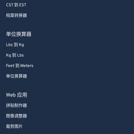
CST 到 EST
65
65
66
66
档案转换器
67
67
单位换算器
68
68
Lbs 到 Kg
69
69
Kg 到 Lbs
70
70
Feet 到 Meters
71
71
单位换算器
72
72
73
73
Web 应用
74
74
拼贴制作器
75
75
图像调整器
76
76
裁剪图片
77
77