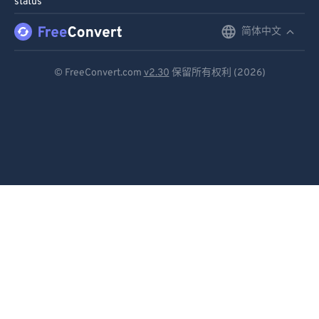
status
91
91
92
92
简体中文
English
93
93
Deutsch
© FreeConvert.com
v2.30
保留所有权利 (2026)
94
94
Español
95
95
Français
96
96
Português
97
97
98
98
Italiano
99
99
Dutch
日本語
简体中文
繁體中文