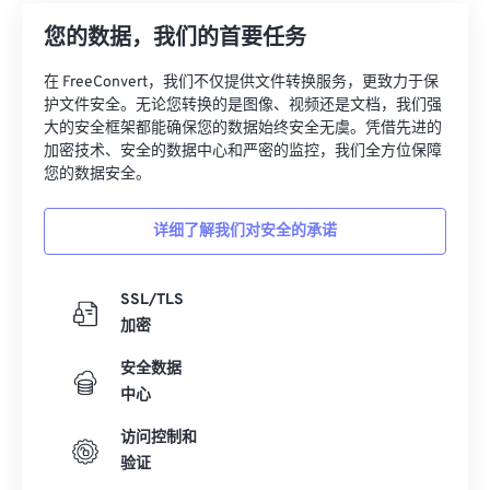
12
12
12
12
12
12
12
12
您的数据，我们的首要任务
13
13
13
13
13
13
13
13
在 FreeConvert，我们不仅提供文件转换服务，更致力于保
14
14
14
14
14
14
14
14
护文件安全。无论您转换的是图像、视频还是文档，我们强
15
15
15
15
15
15
15
15
大的安全框架都能确保您的数据始终安全无虞。凭借先进的
加密技术、安全的数据中心和严密的监控，我们全方位保障
16
16
16
16
16
16
16
16
您的数据安全。
17
17
17
17
17
17
17
17
详细了解我们对安全的承诺
18
18
18
18
18
18
18
18
19
19
19
19
19
19
19
19
SSL/TLS
20
20
20
20
20
20
20
20
加密
21
21
21
21
21
21
21
21
安全数据
22
22
22
22
22
22
22
22
中心
23
23
23
23
23
23
23
23
访问控制和
24
24
24
24
24
24
验证