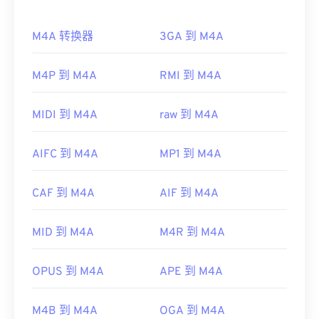
如何打开 M4A 文件？
需要注意的是，“DivX”与“
DIVX
”不同，后者是一种
过时的视频租赁系统。事实上，DivX 编解码器的名
M4A 转换器
3GA 到 M4A
M4A 文件可以在大多数知名的音频播放程序中打
称最初是用一个眨眼的表情符号“DivX ;-)”来幽默地
开，包括
iTunes
、
QuickTime
和
Windows Media
指代在市场上失败的 DIVX。
Player
。对于 Apple 用户，iTunes 是打开 M4A 文件
M4P 到 M4A
RMI 到 M4A
开发者：
DivX, Inc.
的默认程序。对于 Windows 用户，默认程序是
Windows Media Player。用户还可以通过突出显示文
首次发行：
1998年
MIDI 到 M4A
raw 到 M4A
件并按空格键来预览 M4A 文件。
有用的链接：
此外，M4A 可以在
VLC 媒体播放器
、
Adobe
AIFC 到 M4A
MP1 到 M4A
https://en.wikipedia.org/wiki/DivX
Premiere Pro
、
Elmedia Player
、
Winamp
和许多
https://www.divx.com/en/software/divx/
其他程序中打开。
CAF 到 M4A
AIF 到 M4A
制定者：
ISO
/
IEC
，
运动图像专家组
首次发行：
2001年
MID 到 M4A
M4R 到 M4A
有用的链接：
OPUS 到 M4A
APE 到 M4A
https://en.wikipedia.org/wiki/MPEG-4_Part_14
https://www.loc.gov/preservation/digital/formats/fdd/
M4B 到 M4A
OGA 到 M4A