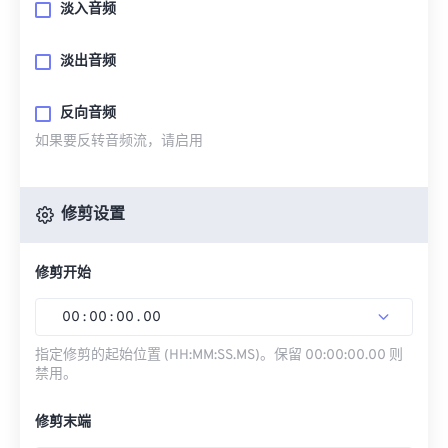
淡入音频
淡出音频
反向音频
如果要反转音频流，请启用
修剪设置
修剪开始
00
:
00
:
00
.
00
指定修剪的起始位置 (HH:MM:SS.MS)。保留 00:00:00.00 则
禁用。
修剪末端