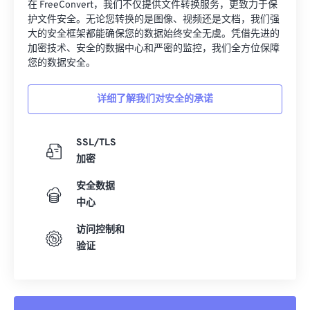
32
32
32
32
32
32
在 FreeConvert，我们不仅提供文件转换服务，更致力于保
护文件安全。无论您转换的是图像、视频还是文档，我们强
33
33
33
33
33
33
大的安全框架都能确保您的数据始终安全无虞。凭借先进的
加密技术、安全的数据中心和严密的监控，我们全方位保障
34
34
34
34
34
34
您的数据安全。
35
35
35
35
35
35
36
36
36
36
36
36
详细了解我们对安全的承诺
37
37
37
37
37
37
SSL/TLS
38
38
38
38
38
38
加密
39
39
39
39
39
39
安全数据
40
40
40
40
40
40
中心
41
41
41
41
41
41
访问控制和
42
42
42
42
42
42
验证
43
43
43
43
43
43
44
44
44
44
44
44
45
45
45
45
45
45