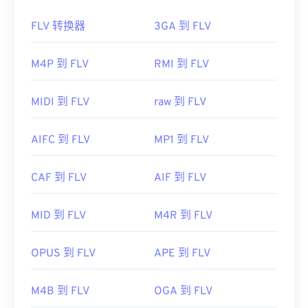
需要注意的是，“DivX”与“
DIVX
”不同，后者是一种
如何打开 FLV 文件？
过时的视频租赁系统。事实上，DivX 编解码器的名
FLV 转换器
3GA 到 FLV
称最初是用一个眨眼的表情符号“DivX ;-)”来幽默地
默认情况下，FLV 在
Adob​​e
产品（即
Animate
指代在市场上失败的 DIVX。
Creative Cloud
(Animate CC) 和
Flash
）中打开。在
M4P 到 FLV
RMI 到 FLV
开发者：
DivX, Inc.
Adob​​e Flash 7 及更高版本中打开效果最佳。FLV 不
支持章节或字幕，但支持元数据标签。
首次发行：
1998年
MIDI 到 FLV
raw 到 FLV
由于 FLV 基于开放标准，它可以在许多非 Adob​​e 产
有用的链接：
品中打开。其他可以打开 FLV 的程序包括
VLC Media
AIFC 到 FLV
MP1 到 FLV
https://en.wikipedia.org/wiki/DivX
Player
、
Zoom Player
、
RealNetworks RealPlayer
https://www.divx.com/en/software/divx/
Cloud
、
Eltima Elmedia Player
等
。
CAF 到 FLV
AIF 到 FLV
开发者：
Adobe
首次发行：
2003 年
MID 到 FLV
M4R 到 FLV
有用的链接：
OPUS 到 FLV
APE 到 FLV
https://en.wikipedia.org/wiki/Flash_Video
https://www.lifewire.com/flv-file
M4B 到 FLV
OGA 到 FLV