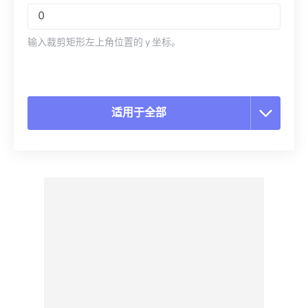
输入裁剪矩形左上角位置的 y 坐标。
适用于全部
重置所有选项
从预设应用
另存为预设