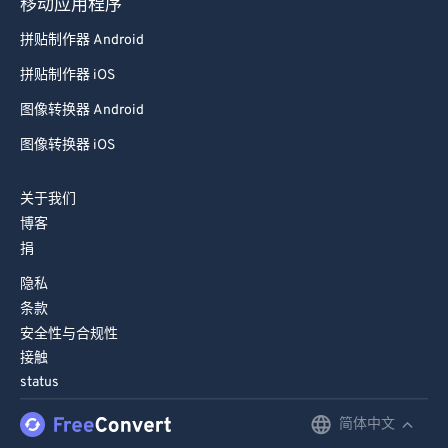
移动应用程序
98
98
拼贴制作器 Android
99
99
拼贴制作器 iOS
图像转换器 Android
图像转换器 iOS
关于我们
博客
捐
隐私
条款
安全性与合规性
接触
status
简体中文
English