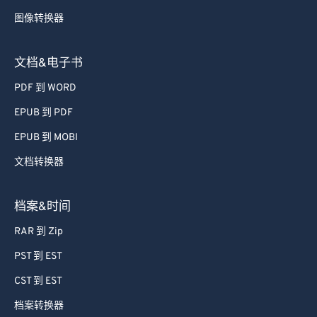
72
72
图像转换器
73
73
74
74
文档&电子书
75
75
PDF 到 WORD
76
76
EPUB 到 PDF
77
77
EPUB 到 MOBI
78
78
文档转换器
79
79
档案&时间
80
80
81
81
RAR 到 Zip
82
82
PST 到 EST
83
83
CST 到 EST
84
84
档案转换器