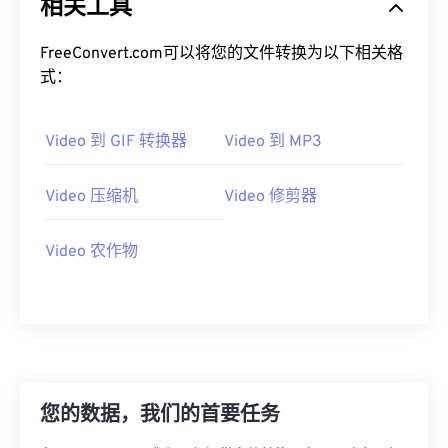
相关工具
19
19
19
19
19
19
19
19
20
20
20
20
20
20
20
20
FreeConvert.com可以将您的文件转换为以下相关格
式：
21
21
21
21
21
21
21
21
22
22
22
22
22
22
22
22
Video 到 GIF 转换器
Video 到 MP3
23
23
23
23
23
23
23
23
24
24
24
24
24
24
Video 压缩机
Video 修剪器
25
25
25
25
25
25
26
26
26
26
26
26
Video 农作物
27
27
27
27
27
27
28
28
28
28
28
28
29
29
29
29
29
29
30
30
30
30
30
30
您的数据，我们的首要任务
31
31
31
31
31
31