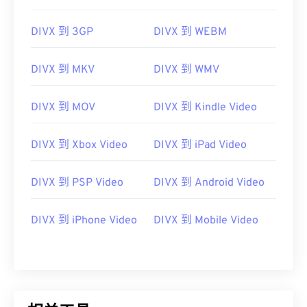
06
06
06
06
06
06
06
06
DIVX 到 3GP
DIVX 到 WEBM
07
07
07
07
07
07
07
07
08
08
08
08
08
08
08
08
DIVX 到 MKV
DIVX 到 WMV
09
09
09
09
09
09
09
09
10
10
10
10
10
10
10
10
DIVX 到 MOV
DIVX 到 Kindle Video
11
11
11
11
11
11
11
11
DIVX 到 Xbox Video
DIVX 到 iPad Video
12
12
12
12
12
12
12
12
13
13
13
13
13
13
13
13
DIVX 到 PSP Video
DIVX 到 Android Video
14
14
14
14
14
14
14
14
DIVX 到 iPhone Video
DIVX 到 Mobile Video
15
15
15
15
15
15
15
15
16
16
16
16
16
16
16
16
17
17
17
17
17
17
17
17
18
18
18
18
18
18
18
18