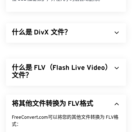
什么是 DivX 文件？
DivX 最初是一个
编解码器
和相关播放器，但 DivX 6
的发布包含一个可选的媒体容器，称为
DivX 媒体格
式 (DMF)
。DMF 支持章节、字幕、多字幕 (
XSUB
什么是 FLV（Flash Live Video）
)、菜单、多音轨、多视频流、元数据 (
XTAG
) 和硬
件播放器。
文件？
如何打开 DivX 文件？
Flash Live Video (FLV)，顾名思义，是一种
Flash
视
频。它是一种流行的格式，主要通过互联网提供高质
默认情况下，DivX 会在
DivX Player
中打开，该播放
将其他文件转换为 FLV格式
量、同步良好的多媒体内容。它也是一个媒体容器，
器可免费下载，并兼容多种设备和操作系统 (OS)。
因此使用
编解码器
来压缩文件大小。FLV 使用开放标
VLC
Media Player
和
Elmedia
也是打开 DivX 文件的不
准
FreeConvert.com可以将您的其他文件转换为 FLV格
ISO/IEC 14496-12:2008
（也称为 ISO 基础媒体
错选择。
文件格式），该标准具有灵活性和独立性的优势。
式：