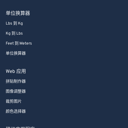
85
85
单位换算器
86
86
87
87
Lbs 到 Kg
88
88
Kg 到 Lbs
89
89
Feet 到 Meters
90
90
单位换算器
91
91
Web 应用
92
92
93
93
拼贴制作器
94
94
图像调整器
95
95
裁剪图片
96
96
颜色选择器
97
97