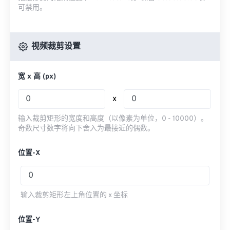
可禁用。
视频裁剪设置
宽 x 高 (px)
x
输入裁剪矩形的宽度和高度（以像素为单位，0 - 10000）。
奇数尺寸数字将向下舍入为最接近的偶数。
位置-X
输入裁剪矩形左上角位置的 x 坐标
位置-Y