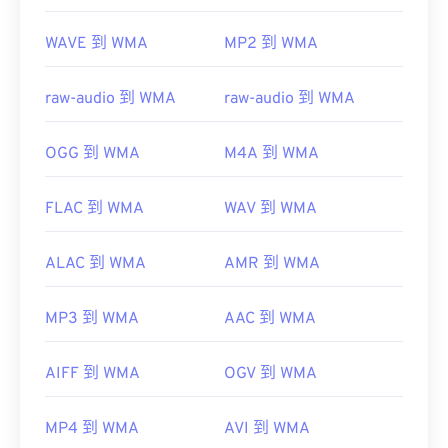
https://en.wikipedia.org/wiki/Windows_Media_Audio
WAVE 到 WMA
MP2 到 WMA
https://docs.microsoft.com/en-
us/windows/desktop/medfound/windows-media-
codecs
raw-audio 到 WMA
raw-audio 到 WMA
OGG 到 WMA
M4A 到 WMA
FLAC 到 WMA
WAV 到 WMA
ALAC 到 WMA
AMR 到 WMA
MP3 到 WMA
AAC 到 WMA
AIFF 到 WMA
OGV 到 WMA
MP4 到 WMA
AVI 到 WMA