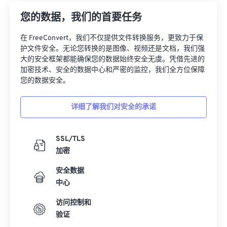
12
12
12
12
12
12
12
12
您的数据，我们的首要任务
13
13
13
13
13
13
13
13
在 FreeConvert，我们不仅提供文件转换服务，更致力于保
14
14
14
14
14
14
14
14
护文件安全。无论您转换的是图像、视频还是文档，我们强
15
15
15
15
15
15
15
15
大的安全框架都能确保您的数据始终安全无虞。凭借先进的
加密技术、安全的数据中心和严密的监控，我们全方位保障
16
16
16
16
16
16
16
16
您的数据安全。
17
17
17
17
17
17
17
17
详细了解我们对安全的承诺
18
18
18
18
18
18
18
18
19
19
19
19
19
19
19
19
SSL/TLS
20
20
20
20
20
20
20
20
加密
21
21
21
21
21
21
21
21
安全数据
22
22
22
22
22
22
22
22
中心
23
23
23
23
23
23
23
23
访问控制和
24
24
24
24
24
24
验证