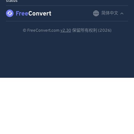
status
91
91
92
92
简体中文
English
93
93
Deutsch
© FreeConvert.com
v2.30
保留所有权利 (2026)
94
94
Español
95
95
Français
96
96
Português
97
97
98
98
Italiano
99
99
Dutch
日本語
简体中文
繁體中文