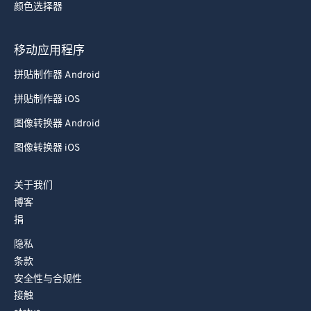
颜色选择器
78
78
79
79
移动应用程序
80
80
拼贴制作器 Android
81
81
拼贴制作器 iOS
82
82
图像转换器 Android
83
83
图像转换器 iOS
84
84
85
85
关于我们
86
86
博客
捐
87
87
88
88
隐私
条款
89
89
安全性与合规性
90
90
接触