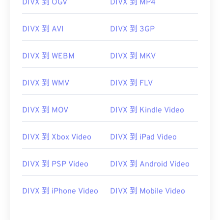
DIVX 到 OGV
DIVX 到 MP4
DIVX 到 AVI
DIVX 到 3GP
DIVX 到 WEBM
DIVX 到 MKV
DIVX 到 WMV
DIVX 到 FLV
DIVX 到 MOV
DIVX 到 Kindle Video
DIVX 到 Xbox Video
DIVX 到 iPad Video
DIVX 到 PSP Video
DIVX 到 Android Video
DIVX 到 iPhone Video
DIVX 到 Mobile Video
00
00
00
00
00
00
00
00