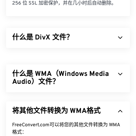
256 位 SSL 加密保护，并在几小时后自动删除。
什么是 DivX 文件？
DivX 最初是一个
编解码器
和相关播放器，但 DivX 6
的发布包含一个可选的媒体容器，称为
DivX 媒体格
式 (DMF)
。DMF 支持章节、字幕、多字幕 (
XSUB
什么是 WMA（Windows Media
)、菜单、多音轨、多视频流、元数据 (
XTAG
) 和硬
件播放器。
Audio）文件？
如何打开 DivX 文件？
微软最初开发了
Windows Media Audio (WMA)
文件格
式，以与 MP3 文件格式竞争。WMA 既是一种音频
默认情况下，DivX 会在
DivX Player
中打开，该播放
将其他文件转换为 WMA格式
编解码器，也是一种音频格式。自 1999 年诞生以
器可免费下载，并兼容多种设备和操作系统 (OS)。
来，WMA 不断发展，并推出了多个更新版本：
VLC
Media Player
和
Elmedia
也是打开 DivX 文件的不
WMA Pro
FreeConvert.com可以将您的其他文件转换为 WMA
、
WMA Lossless
和
WMA Voice
。它是
错选择。
Windows Media
格式：
的一个关键组件，但微软已停止了