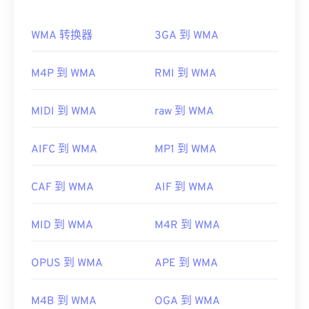
Windows Media 的开发。
需要注意的是，“DivX”与“
DIVX
”不同，后者是一种
过时的视频租赁系统。事实上，DivX 编解码器的名
WMA 转换器
3GA 到 WMA
如何打开 WMA 文件？
称最初是用一个眨眼的表情符号“DivX ;-)”来幽默地
指代在市场上失败的 DIVX。
作为
Windows Media
的核心组件，
Windows Media
M4P 到 WMA
RMI 到 WMA
开发者：
DivX, Inc.
Player
支持 WMA 文件，并且通常是打开此类文件的
默认程序。然而，由于
WMA
文件相对普及，许多其
首次发行：
1998年
MIDI 到 WMA
raw 到 WMA
他播放器和程序也支持该文件类型。WMA 文件也经
有用的链接：
常用于在线流媒体播放。
AIFC 到 WMA
MP1 到 WMA
https://en.wikipedia.org/wiki/DivX
其他可以打开 WMA 文件的程序包括
VLC 媒体播放器
https://www.divx.com/en/software/divx/
和
UltraMixer
。对于移动设备，请尝试
OverDrive
CAF 到 WMA
AIF 到 WMA
Media Console
，它有适用于
Apple iOS
、
Google
Android
和
Windows Phone/Windows 10 Mobile 的
版
MID 到 WMA
M4R 到 WMA
本。
开发者：
微软
OPUS 到 WMA
APE 到 WMA
首次发行：
1999年
有用的链接：
M4B 到 WMA
OGA 到 WMA