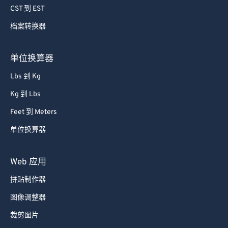
CST 到 EST
65
65
66
66
档案转换器
67
67
单位换算器
68
68
Lbs 到 Kg
69
69
Kg 到 Lbs
70
70
Feet 到 Meters
71
71
单位换算器
72
72
73
73
Web 应用
74
74
拼贴制作器
75
75
图像调整器
76
76
裁剪图片
77
77