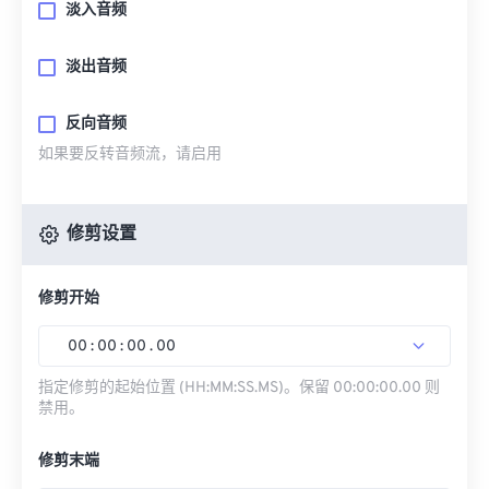
淡入音频
淡出音频
反向音频
如果要反转音频流，请启用
修剪设置
修剪开始
00
:
00
:
00
.
00
指定修剪的起始位置 (HH:MM:SS.MS)。保留 00:00:00.00 则
禁用。
修剪末端