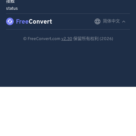
接触
91
91
status
92
92
简体中文
English
93
93
Deutsch
94
94
© FreeConvert.com
v2.30
保留所有权利 (2026)
Español
95
95
96
96
Français
97
97
Português
98
98
Italiano
99
99
Dutch
日本語
简体中文
繁體中文