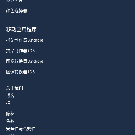
裁剪图片
78
78
颜色选择器
79
79
80
80
移动应用程序
81
81
拼贴制作器 Android
82
82
拼贴制作器 iOS
83
83
图像转换器 Android
84
84
图像转换器 iOS
85
85
关于我们
86
86
博客
87
87
捐
88
88
隐私
89
89
条款
安全性与合规性
90
90