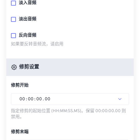
淡入音频
淡出音频
反向音频
如果要反转音频流，请启用
修剪设置
修剪开始
00
:
00
:
00
.
00
指定修剪的起始位置 (HH:MM:SS.MS)。保留 00:00:00.00 则
禁用。
修剪末端