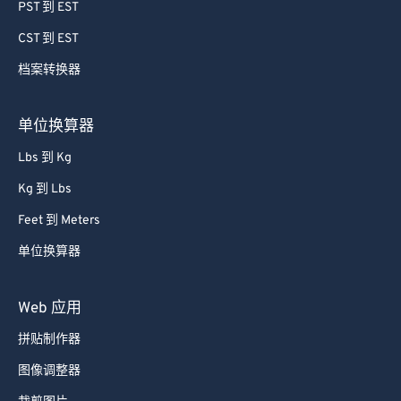
64
64
PST 到 EST
65
65
CST 到 EST
66
66
档案转换器
67
67
68
68
单位换算器
69
69
Lbs 到 Kg
70
70
Kg 到 Lbs
71
71
Feet 到 Meters
72
72
单位换算器
73
73
74
74
Web 应用
75
75
拼贴制作器
76
76
图像调整器
77
77