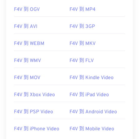
F4V 到 OGV
F4V 到 MP4
F4V 到 AVI
F4V 到 3GP
F4V 到 WEBM
F4V 到 MKV
F4V 到 WMV
F4V 到 FLV
F4V 到 MOV
F4V 到 Kindle Video
F4V 到 Xbox Video
F4V 到 iPad Video
F4V 到 PSP Video
F4V 到 Android Video
F4V 到 iPhone Video
F4V 到 Mobile Video
00
00
00
00
00
00
00
00