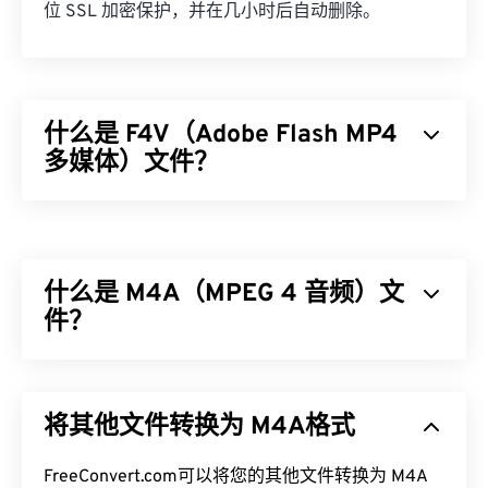
位 SSL 加密保护，并在几小时后自动删除。
什么是 F4V（Adobe Flash MP4
多媒体）文件？
Adobe Flash MP4 多媒体 (F4V) 是一种相当普遍的视
频容器格式，因为全球大多数在线视频观看者都使用
专为
Adob​​e Flash Player
播放而设计的技术。事实
什么是 M4A（MPEG 4 音频）文
上，F4V 通常被称为“
Flash 视频
”。F4V 容器使用
编
解码器
件？
压缩多媒体文件，并方便在互联网上以流式音
频和视频的形式传输文件。
MPEG 4 音频 (M4A) 使用两种编解码器算法之一来
如何打开 F4V 文件？
压缩和编码音频文件：
高级音频编码 (AAC)
或
Apple
将其他文件转换为 M4A格式
无损音频编解码器 (ALAC)
。与所有其他音频文件格
在大多数平台上，F4V 文件默认使用
Adob​​e Flash
式
相比
，M4A 文件体积更小，同时质量比
MP3
文件
Player
打开。在 Microsoft Windows 操作系统上，
更好，两者最为相似。
FreeConvert.com可以将您的其他文件转换为 M4A