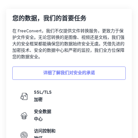
12
12
12
12
12
12
12
12
您的数据，我们的首要任务
13
13
13
13
13
13
13
13
14
14
14
14
14
14
14
14
在 FreeConvert，我们不仅提供文件转换服务，更致力于保
护文件安全。无论您转换的是图像、视频还是文档，我们强
15
15
15
15
15
15
15
15
大的安全框架都能确保您的数据始终安全无虞。凭借先进的
16
16
16
16
16
16
16
16
加密技术、安全的数据中心和严密的监控，我们全方位保障
您的数据安全。
17
17
17
17
17
17
17
17
18
18
18
18
18
18
18
18
详细了解我们对安全的承诺
19
19
19
19
19
19
19
19
20
20
20
20
20
20
20
20
SSL/TLS
加密
21
21
21
21
21
21
21
21
安全数据
22
22
22
22
22
22
22
22
中心
23
23
23
23
23
23
23
23
访问控制和
24
24
24
24
24
24