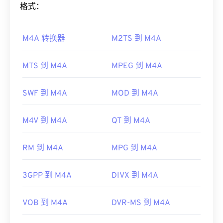
Adobe AIR
可能是默认播放器。为了在 Mac OS X 和
格式：
Linux/Unix 上获得最佳效果，请使用
VLC 媒体播放
如何打开 M4A 文件？
器
打开 F4V 文件。
M4A 转换器
M2TS 到 M4A
M4A 文件可以在大多数知名的音频播放程序中打
需要注意的是，
Apple iOS 设备
不支持 Adob​​e Flash
开，包括
iTunes
、
QuickTime
和
Windows Media
Player 插件。不过，
Puffin Web 浏览器
是一款免费
Player
。对于 Apple 用户，iTunes 是打开 M4A 文件
MTS 到 M4A
MPEG 到 M4A
的浏览器，可以绕过 iOS 的限制。
的默认程序。对于 Windows 用户，默认程序是
开发者：
Adobe
Windows Media Player。用户还可以通过突出显示文
SWF 到 M4A
MOD 到 M4A
件并按空格键来预览 M4A 文件。
首次发行：
2007 年
此外，M4A 可以在
VLC 媒体播放器
、
Adobe
有用的链接：
M4V 到 M4A
QT 到 M4A
Premiere Pro
、
Elmedia Player
、
Winamp
和许多
https://en.wikipedia.org/wiki/Flash_Video
其他程序中打开。
RM 到 M4A
MPG 到 M4A
https://www.iso.org/standard/68960.html
制定者：
ISO
/
IEC
，
运动图像专家组
首次发行：
2001年
3GPP 到 M4A
DIVX 到 M4A
有用的链接：
VOB 到 M4A
DVR-MS 到 M4A
https://en.wikipedia.org/wiki/MPEG-4_Part_14