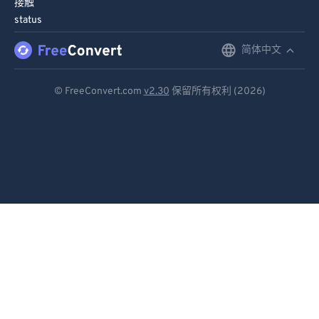
接触
91
91
status
92
92
简体中文
English
93
93
Deutsch
94
94
© FreeConvert.com
v2.30
保留所有权利 (2026)
Español
95
95
96
96
Français
97
97
Português
98
98
Italiano
99
99
Dutch
日本語
简体中文
繁體中文