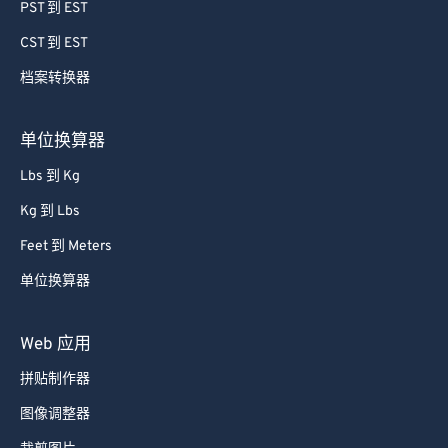
64
64
PST 到 EST
65
65
CST 到 EST
66
66
档案转换器
67
67
68
68
单位换算器
69
69
Lbs 到 Kg
70
70
Kg 到 Lbs
71
71
Feet 到 Meters
72
72
单位换算器
73
73
74
74
Web 应用
75
75
拼贴制作器
76
76
图像调整器
77
77