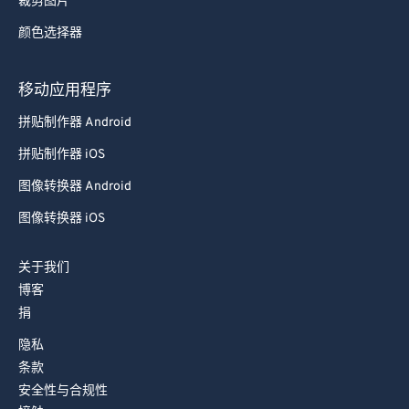
裁剪图片
78
78
颜色选择器
79
79
80
80
移动应用程序
81
81
拼贴制作器 Android
82
82
拼贴制作器 iOS
83
83
图像转换器 Android
84
84
图像转换器 iOS
85
85
关于我们
86
86
博客
87
87
捐
88
88
隐私
89
89
条款
安全性与合规性
90
90