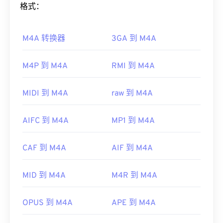
果内容受版权保护，则只能在录制内容的 Windows
格式：
PC 上播放。如果内容不受版权保护，则可以在其他
如何打开 M4A 文件？
平台上播放。
M4A 转换器
3GA 到 M4A
M4A 文件可以在大多数知名的音频播放程序中打
其他可以打开 WTV 文件的播放器包括
VLC 媒体播放
开，包括
iTunes
、
QuickTime
和
Windows Media
器
、
Cyber​​link PowerDirector
、
Cyber​​link
Player
。对于 Apple 用户，iTunes 是打开 M4A 文件
M4P 到 M4A
RMI 到 M4A
PowerDVD
和
Cyber​​link PowerProducer
。更多信
的默认程序。对于 Windows 用户，默认程序是
息，请阅读微软网站上的这篇
文章
。
Windows Media Player。用户还可以通过突出显示文
MIDI 到 M4A
raw 到 M4A
开发者：
微软
件并按空格键来预览 M4A 文件。
首次发行：
2008 年
此外，M4A 可以在
VLC 媒体播放器
、
Adobe
AIFC 到 M4A
MP1 到 M4A
Premiere Pro
、
Elmedia Player
、
Winamp
和许多
有用的链接：
其他程序中打开。
https://en.wikipedia.org/wiki/WTV_(Windows_Recorde
CAF 到 M4A
AIF 到 M4A
制定者：
ISO
/
IEC
，
运动图像专家组
https://docs.microsoft.com/en-us/previous-
首次发行：
2001年
MID 到 M4A
M4R 到 M4A
versions/windows/desktop/windows-media-
center-sdk/bb188788(v=msdn.10)
有用的链接：
OPUS 到 M4A
APE 到 M4A
https://en.wikipedia.org/wiki/MPEG-4_Part_14