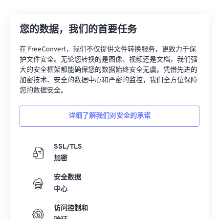
12
12
12
12
12
12
12
12
您的数据，我们的首要任务
13
13
13
13
13
13
13
13
14
14
14
14
14
14
14
14
在 FreeConvert，我们不仅提供文件转换服务，更致力于保
护文件安全。无论您转换的是图像、视频还是文档，我们强
15
15
15
15
15
15
15
15
大的安全框架都能确保您的数据始终安全无虞。凭借先进的
16
16
16
16
16
16
16
16
加密技术、安全的数据中心和严密的监控，我们全方位保障
您的数据安全。
17
17
17
17
17
17
17
17
18
18
18
18
18
18
18
18
详细了解我们对安全的承诺
19
19
19
19
19
19
19
19
20
20
20
20
20
20
20
20
SSL/TLS
加密
21
21
21
21
21
21
21
21
安全数据
22
22
22
22
22
22
22
22
中心
23
23
23
23
23
23
23
23
访问控制和
24
24
24
24
24
24