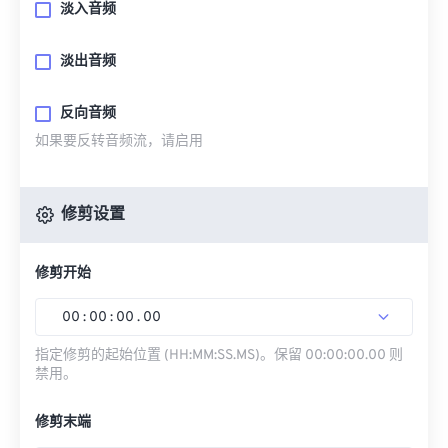
淡入音频
淡出音频
反向音频
如果要反转音频流，请启用
修剪设置
修剪开始
00
:
00
:
00
.
00
指定修剪的起始位置 (HH:MM:SS.MS)。保留 00:00:00.00 则
禁用。
修剪末端