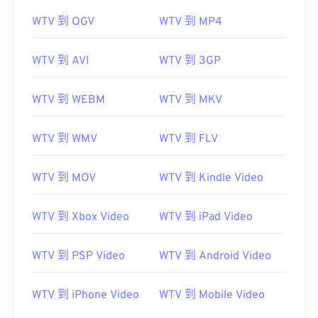
WTV 到 OGV
WTV 到 MP4
WTV 到 AVI
WTV 到 3GP
WTV 到 WEBM
WTV 到 MKV
WTV 到 WMV
WTV 到 FLV
WTV 到 MOV
WTV 到 Kindle Video
WTV 到 Xbox Video
WTV 到 iPad Video
WTV 到 PSP Video
WTV 到 Android Video
WTV 到 iPhone Video
WTV 到 Mobile Video
00
00
00
00
00
00
00
00