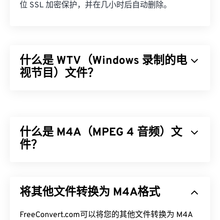
位 SSL 加密保护，并在几小时后自动删除。
什么是 WTV（Windows 录制的电
视节目）文件？
微软设计了 Windows Recorded TV Show (WTV) 格
式，用于存储微软产品录制的电视录像。WTV 是一
个多媒体容器，使用
MPEG-2
和
MPEG-4
压缩视频，
什么是 M4A（MPEG 4 音频）文
使用
MPEG-1 Layer II
或
杜比数字 AC-3
压缩音频。它
支持元数据和
件？
数字版权管理 (DRM)
。2008 年，
WTV 取代了另一种微软专有格式
DVR-MS
。
MPEG 4 音频 (M4A) 使用两种编解码器算法之一来
如何打开 WTV 文件？
压缩和编码音频文件：
高级音频编码 (AAC)
或
Apple
将其他文件转换为 M4A格式
无损音频编解码器 (ALAC)
。与所有其他音频文件格
需要注意的是，微软已不再支持 WTV。无论如何，
式
相比
，M4A 文件体积更小，同时质量比
MP3
文件
最好使用
Windows Media Player
打开 WTV 文件。如
更好，两者最为相似。
FreeConvert.com可以将您的其他文件转换为 M4A