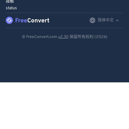
接触
91
91
status
92
92
简体中文
English
93
93
Deutsch
94
94
© FreeConvert.com
v2.30
保留所有权利 (2026)
Español
95
95
96
96
Français
97
97
Português
98
98
Italiano
99
99
Dutch
日本語
简体中文
繁體中文