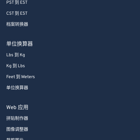
64
64
PST 到 EST
65
65
CST 到 EST
66
66
档案转换器
67
67
68
68
单位换算器
69
69
Lbs 到 Kg
70
70
Kg 到 Lbs
71
71
Feet 到 Meters
72
72
单位换算器
73
73
74
74
Web 应用
75
75
拼贴制作器
76
76
图像调整器
77
77