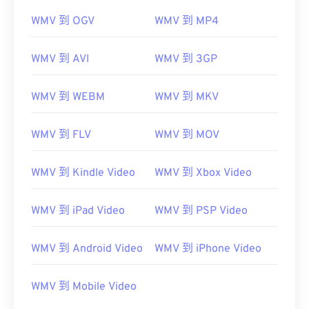
WMV 到 OGV
WMV 到 MP4
WMV 到 AVI
WMV 到 3GP
WMV 到 WEBM
WMV 到 MKV
WMV 到 FLV
WMV 到 MOV
WMV 到 Kindle Video
WMV 到 Xbox Video
WMV 到 iPad Video
WMV 到 PSP Video
WMV 到 Android Video
WMV 到 iPhone Video
WMV 到 Mobile Video
00
00
00
00
00
00
00
00