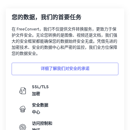
12
12
12
12
12
12
12
12
您的数据，我们的首要任务
13
13
13
13
13
13
13
13
14
14
14
14
14
14
14
14
在 FreeConvert，我们不仅提供文件转换服务，更致力于保
护文件安全。无论您转换的是图像、视频还是文档，我们强
15
15
15
15
15
15
15
15
大的安全框架都能确保您的数据始终安全无虞。凭借先进的
16
16
16
16
16
16
16
16
加密技术、安全的数据中心和严密的监控，我们全方位保障
您的数据安全。
17
17
17
17
17
17
17
17
18
18
18
18
18
18
18
18
详细了解我们对安全的承诺
19
19
19
19
19
19
19
19
20
20
20
20
20
20
20
20
SSL/TLS
加密
21
21
21
21
21
21
21
21
安全数据
22
22
22
22
22
22
22
22
中心
23
23
23
23
23
23
23
23
访问控制和
24
24
24
24
24
24