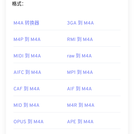
微软开发的，如今许多在线视频都是 WMV 文件。
格式：
VLC
Media Player
是另一个可靠的选择，它可以跨多
如何打开 M4A 文件？
个平台播放多媒体文件。
M4A 转换器
3GA 到 M4A
M4A 文件可以在大多数知名的音频播放程序中打
WMV 也很容易转换为其他视频文件类型。但是，请
开，包括
iTunes
、
QuickTime
和
Windows Media
注意，转换过程可能会导致画质下降。如果需要转
Player
。对于 Apple 用户，iTunes 是打开 M4A 文件
M4P 到 M4A
RMI 到 M4A
换，
HandBrake
是一款免费的开源 WMV 文件转换工
的默认程序。对于 Windows 用户，默认程序是
具。
Windows Media Player。用户还可以通过突出显示文
MIDI 到 M4A
raw 到 M4A
开发者：
微软
件并按空格键来预览 M4A 文件。
首次发行：
1999年
此外，M4A 可以在
VLC 媒体播放器
、
Adobe
AIFC 到 M4A
MP1 到 M4A
Premiere Pro
、
Elmedia Player
、
Winamp
和许多
有用的链接：
其他程序中打开。
https://en.wikipedia.org/wiki/Windows_Media_Video
CAF 到 M4A
AIF 到 M4A
制定者：
ISO
/
IEC
，
运动图像专家组
https://en.wikipedia.org/wiki/Advanced_Systems_Form
首次发行：
2001年
MID 到 M4A
M4R 到 M4A
有用的链接：
OPUS 到 M4A
APE 到 M4A
https://en.wikipedia.org/wiki/MPEG-4_Part_14