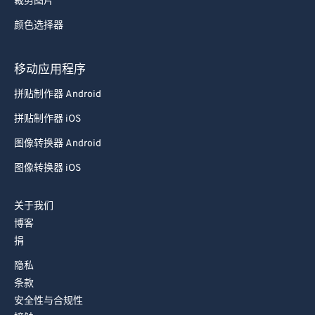
裁剪图片
78
78
颜色选择器
79
79
80
80
移动应用程序
81
81
拼贴制作器 Android
82
82
拼贴制作器 iOS
83
83
图像转换器 Android
84
84
图像转换器 iOS
85
85
关于我们
86
86
博客
87
87
捐
88
88
隐私
89
89
条款
安全性与合规性
90
90