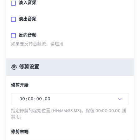
淡入音频
淡出音频
反向音频
如果要反转音频流，请启用
修剪设置
修剪开始
00
:
00
:
00
.
00
指定修剪的起始位置 (HH:MM:SS.MS)。保留 00:00:00.00 则
禁用。
修剪末端