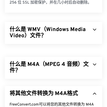
256 位 SSL 加密保护，并在几小时后自动删除。
什么是 WMV（Windows Media
Video）文件？
Windows Media Video (WMV) 是一种常见且广泛支
持的视频格式。它使用
编解码器
压缩文件大小，从而
生成易于管理的文件，同时保持视频质量。一种称为
什么是 M4A（MPEG 4 音频）文
高级系统格式 (ASF) 的数字容器格式通常封装 WMV
文件。
件？
如何打开 WMV 文件？
MPEG 4 音频 (M4A) 使用两种编解码器算法之一来
压缩和编码音频文件：
高级音频编码 (AAC)
或
Apple
大多数媒体播放器都可以打开和读取 WMV（和
将其他文件转换为 M4A格式
无损音频编解码器 (ALAC)
。与所有其他音频文件格
ASF）文件。打开 WMV 文件的最佳播放器是
式
相比
，M4A 文件体积更小，同时质量比
MP3
文件
Microsoft Windows Media Player。WMV
和 ASF 是
更好，两者最为相似。
FreeConvert.com可以将您的其他文件转换为 M4A