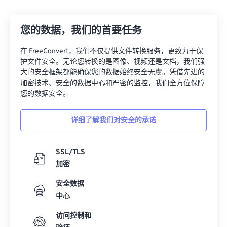
12
12
12
12
12
12
12
12
您的数据，我们的首要任务
13
13
13
13
13
13
13
13
14
14
14
14
14
14
14
14
在 FreeConvert，我们不仅提供文件转换服务，更致力于保
护文件安全。无论您转换的是图像、视频还是文档，我们强
15
15
15
15
15
15
15
15
大的安全框架都能确保您的数据始终安全无虞。凭借先进的
16
16
16
16
16
16
16
16
加密技术、安全的数据中心和严密的监控，我们全方位保障
您的数据安全。
17
17
17
17
17
17
17
17
18
18
18
18
18
18
18
18
详细了解我们对安全的承诺
19
19
19
19
19
19
19
19
20
20
20
20
20
20
20
20
SSL/TLS
加密
21
21
21
21
21
21
21
21
安全数据
22
22
22
22
22
22
22
22
中心
23
23
23
23
23
23
23
23
访问控制和
24
24
24
24
24
24