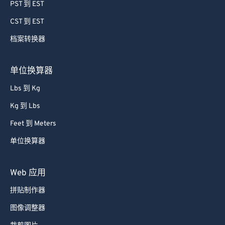
64
64
PST 到 EST
65
65
CST 到 EST
66
66
档案转换器
67
67
68
68
单位换算器
69
69
Lbs 到 Kg
70
70
Kg 到 Lbs
71
71
Feet 到 Meters
72
72
单位换算器
73
73
74
74
Web 应用
75
75
拼贴制作器
76
76
图像调整器
77
77