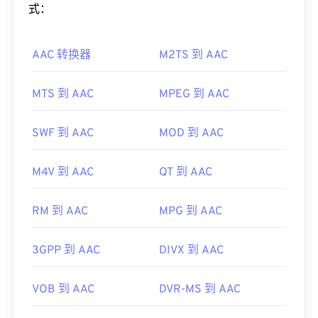
Adobe AIR
可能是默认播放器。为了在 Mac OS X 和
有效地压缩文件大小，同时提供与未压缩音频类似的
式：
Linux/Unix 上获得最佳效果，请使用
VLC 媒体播放
音质。
器
打开 F4V 文件。
AAC 转换器
M2TS 到 AAC
如何打开 AAC 文件？
需要注意的是，
Apple iOS 设备
不支持 Adob​​e Flash
Player 插件。不过，
Puffin Web 浏览器
是一款免费
为了获得最佳效果，请使用
VLC 媒体播放器
打开
MTS 到 AAC
MPEG 到 AAC
的浏览器，可以绕过 iOS 的限制。
AAC 文件。此外，
iTunes
也会默认打开 AAC 文件。
开发者：
Adobe
不过，AAC 文件非常普遍，可以在许多其他程序和
SWF 到 AAC
MOD 到 AAC
软件中打开。
首次发行：
2007 年
此外，由于 AAC 文件通常用作视频游戏的音频文
有用的链接：
M4V 到 AAC
QT 到 AAC
件，因此它们可以在大多数流行的游戏机上打开，例
https://en.wikipedia.org/wiki/Flash_Video
如
Nintendo 3DS
和
Playstation 4
。
RM 到 AAC
MPG 到 AAC
https://www.iso.org/standard/68960.html
开发者：
ISO/IEC MPEG 音频委员会
首次发行：
1997年
3GPP 到 AAC
DIVX 到 AAC
有用的链接：
VOB 到 AAC
DVR-MS 到 AAC
https://en.wikipedia.org/wiki/Advanced_Audio_Coding