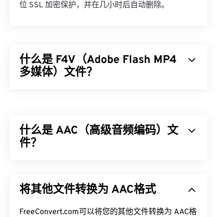
位 SSL 加密保护，并在几小时后自动删除。
什么是 F4V（Adobe Flash MP4
多媒体）文件？
Adobe Flash MP4 多媒体 (F4V) 是一种相当普遍的视
频容器格式，因为全球大多数在线视频观看者都使用
专为
Adob​​e Flash Player
播放而设计的技术。事实
什么是 AAC（高级音频编码）文
上，F4V 通常被称为“
Flash 视频
”。F4V 容器使用
编
解码器
件？
压缩多媒体文件，并方便在互联网上以流式音
频和视频的形式传输文件。
高级音频编码 (AAC) 是一种通过
有损
压缩来减小文
如何打开 F4V 文件？
件大小的数字音频文件格式。它主要用于数字电视、
将其他文件转换为 AAC格式
数字广播和互联网流媒体。它是
iOS
、
YouTube
、
在大多数平台上，F4V 文件默认使用
Adob​​e Flash
任天堂
和
PlayStation
的标准音频格式。ISO/
IEC
将
Player
打开。在 Microsoft Windows 操作系统上，
AAC
FreeConvert.com可以将您的其他文件转换为 AAC格
编解码器
指定
为
MP3
的改进版本，因为它能够更