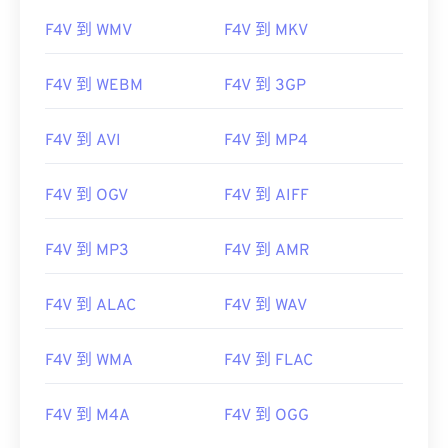
F4V 到 WMV
F4V 到 MKV
F4V 到 WEBM
F4V 到 3GP
F4V 到 AVI
F4V 到 MP4
F4V 到 OGV
F4V 到 AIFF
F4V 到 MP3
F4V 到 AMR
F4V 到 ALAC
F4V 到 WAV
F4V 到 WMA
F4V 到 FLAC
F4V 到 M4A
F4V 到 OGG
00
00
00
00
00
00
00
00