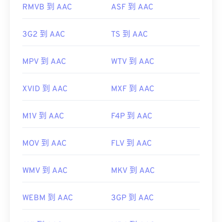
https://www.iso.org/standard/43345.html?
RMVB 到 AAC
ASF 到 AAC
browse=tc
3G2 到 AAC
TS 到 AAC
MPV 到 AAC
WTV 到 AAC
XVID 到 AAC
MXF 到 AAC
M1V 到 AAC
F4P 到 AAC
MOV 到 AAC
FLV 到 AAC
WMV 到 AAC
MKV 到 AAC
WEBM 到 AAC
3GP 到 AAC