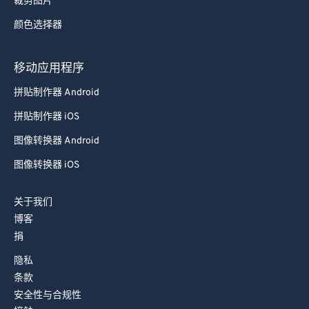
裁剪图片
78
78
颜色选择器
79
79
80
80
移动应用程序
81
81
拼贴制作器 Android
82
82
拼贴制作器 iOS
83
83
图像转换器 Android
84
84
图像转换器 iOS
85
85
关于我们
86
86
博客
87
87
捐
88
88
隐私
89
89
条款
安全性与合规性
90
90