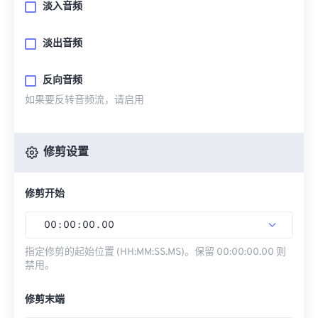
淡入音频
淡出音频
反向音频
如果要反转音频流，请启用
修剪设置
修剪开始
00
:
00
:
00
.
00
指定修剪的起始位置 (HH:MM:SS.MS)。保留 00:00:00.00 则
禁用。
修剪末端