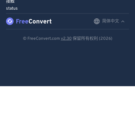
接触
91
91
status
92
92
简体中文
English
93
93
Deutsch
94
94
© FreeConvert.com
v2.30
保留所有权利 (2026)
Español
95
95
96
96
Français
97
97
Português
98
98
Italiano
99
99
Dutch
日本語
简体中文
繁體中文