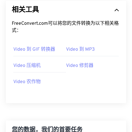
19
19
19
19
19
19
19
19
相关工具
20
20
20
20
20
20
20
20
FreeConvert.com可以将您的文件转换为以下相关格
21
21
21
21
21
21
21
21
式：
22
22
22
22
22
22
22
22
23
23
23
23
23
23
23
23
Video 到 GIF 转换器
Video 到 MP3
24
24
24
24
24
24
Video 压缩机
Video 修剪器
25
25
25
25
25
25
26
26
26
26
26
26
Video 农作物
27
27
27
27
27
27
28
28
28
28
28
28
29
29
29
29
29
29
30
30
30
30
30
30
31
31
31
31
31
31
您的数据，我们的首要任务