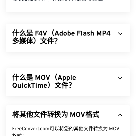
什么是 F4V（Adobe Flash MP4
多媒体）文件？
Adobe Flash MP4 多媒体 (F4V) 是一种相当普遍的视
频容器格式，因为全球大多数在线视频观看者都使用
专为
Adob​​e Flash Player
播放而设计的技术。事实
什么是 MOV（Apple
上，F4V 通常被称为“
Flash 视频
”。F4V 容器使用
编
解码器
QuickTime）文件？
压缩多媒体文件，并方便在互联网上以流式音
频和视频的形式传输文件。
Apple QuickTime (MOV) 是一个可存储各种多媒​​体文
如何打开 F4V 文件？
件的容器，包括
3D
和
虚拟现实 (VR)
。它因能够将多
将其他文件转换为 MOV格式
媒体文件保存到用户设备而闻名。其显著特点之一是
在大多数平台上，F4V 文件默认使用
Adob​​e Flash
将数据存储在电影“
原子
”和“轨道”中，从而可以对文
Player
打开。在 Microsoft Windows 操作系统上，
件进行高度精准的编辑。
FreeConvert.com可以将您的其他文件转换为 MOV
Adobe AIR
可能是默认播放器。为了在 Mac OS X 和