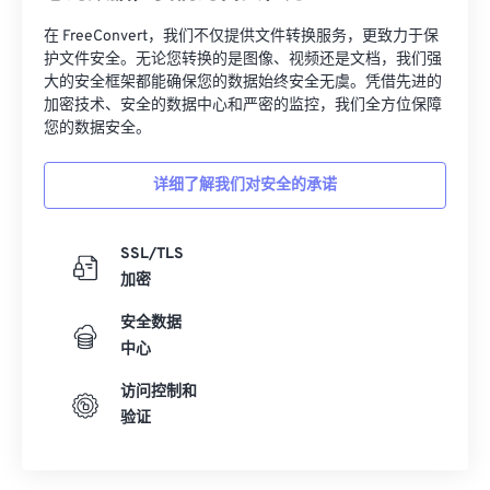
32
32
32
32
32
32
在 FreeConvert，我们不仅提供文件转换服务，更致力于保
33
33
33
33
33
33
护文件安全。无论您转换的是图像、视频还是文档，我们强
大的安全框架都能确保您的数据始终安全无虞。凭借先进的
34
34
34
34
34
34
加密技术、安全的数据中心和严密的监控，我们全方位保障
您的数据安全。
35
35
35
35
35
35
36
36
36
36
36
36
详细了解我们对安全的承诺
37
37
37
37
37
37
38
38
38
38
38
38
SSL/TLS
加密
39
39
39
39
39
39
40
40
40
40
40
40
安全数据
中心
41
41
41
41
41
41
访问控制和
42
42
42
42
42
42
验证
43
43
43
43
43
43
44
44
44
44
44
44