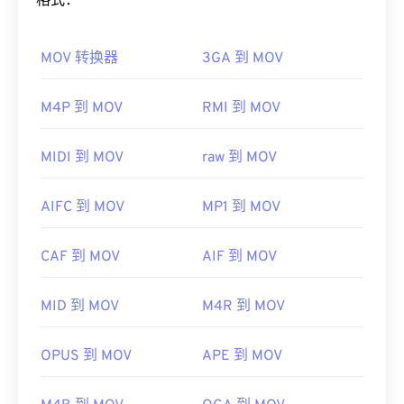
格式：
Linux/Unix 上获得最佳效果，请使用
VLC 媒体播放
如何打开 MOV 文件？
器
打开 F4V 文件。
MOV 转换器
3GA 到 MOV
默认情况下，MOV 文件使用
QuickTime
打开。如果
需要注意的是，
Apple iOS 设备
不支持 Adob​​e Flash
MOV 文件的版本为 2.0 或更早版本，则可以使用
Player 插件。不过，
Puffin Web 浏览器
是一款免费
Windows Media Player
打开，但较新版本的播放器无
M4P 到 MOV
RMI 到 MOV
的浏览器，可以绕过 iOS 的限制。
法打开。如果无法使用 QuickTime 打开 MOV 文件，
开发者：
Adobe
请使用
VLC Media Player
，该播放器支持多种平
MIDI 到 MOV
raw 到 MOV
台，包括移动设备。
首次发行：
2007 年
请注意，另外两种文件类型也使用 MOV 扩展名。它
有用的链接：
AIFC 到 MOV
MP1 到 MOV
们是 AutoCAD AutoFlix 和 ROSE Online。这两种文
https://en.wikipedia.org/wiki/Flash_Video
件类型互不相关，其中一种已过时，另一种与在线游
CAF 到 MOV
AIF 到 MOV
https://www.iso.org/standard/68960.html
戏相关。Apple 并未开发这些技术，因此它们无法在
QuickTime 中打开。
MID 到 MOV
M4R 到 MOV
开发者：
Apple Inc.
首次发行：
2001年
OPUS 到 MOV
APE 到 MOV
有用的链接：