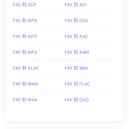
F4V 到 3GP
F4V 到 AVI
06
06
06
06
06
06
06
06
07
07
07
07
07
07
07
07
F4V 到 MP4
F4V 到 OGV
08
08
08
08
08
08
08
08
F4V 到 AIFF
F4V 到 AAC
09
09
09
09
09
09
09
09
10
10
10
10
10
10
10
10
F4V 到 MP3
F4V 到 AMR
11
11
11
11
11
11
11
11
12
12
12
12
12
12
12
12
F4V 到 ALAC
F4V 到 WAV
13
13
13
13
13
13
13
13
F4V 到 WMA
F4V 到 FLAC
14
14
14
14
14
14
14
14
15
15
15
15
15
15
15
15
F4V 到 M4A
F4V 到 OGG
16
16
16
16
16
16
16
16
17
17
17
17
17
17
17
17
18
18
18
18
18
18
18
18