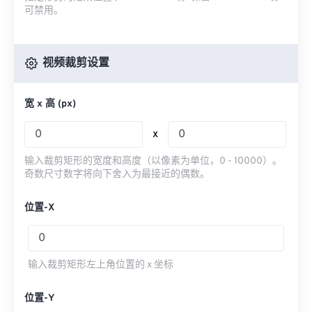
可禁用。
视频裁剪设置
宽 x 高 (px)
x
输入裁剪矩形的宽度和高度（以像素为单位，0 - 10000）。
奇数尺寸数字将向下舍入为最接近的偶数。
位置-X
输入裁剪矩形左上角位置的 x 坐标
位置-Y