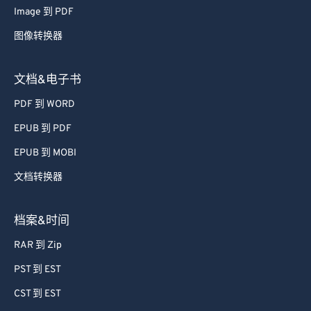
71
71
Image 到 PDF
72
72
图像转换器
73
73
74
74
文档&电子书
75
75
PDF 到 WORD
76
76
EPUB 到 PDF
77
77
EPUB 到 MOBI
78
78
文档转换器
79
79
80
80
档案&时间
81
81
RAR 到 Zip
82
82
PST 到 EST
83
83
CST 到 EST
84
84