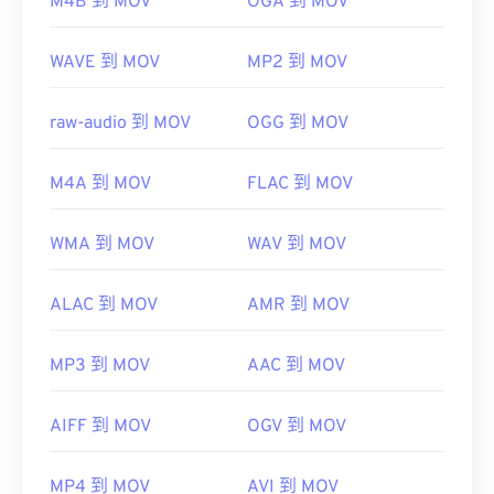
M4B 到 MOV
OGA 到 MOV
https://en.wikipedia.org/wiki/QuickTime_File_Format
https://developer.apple.com/library/archive/documen
CH203-BBCGDDDF
WAVE 到 MOV
MP2 到 MOV
raw-audio 到 MOV
OGG 到 MOV
M4A 到 MOV
FLAC 到 MOV
WMA 到 MOV
WAV 到 MOV
ALAC 到 MOV
AMR 到 MOV
MP3 到 MOV
AAC 到 MOV
AIFF 到 MOV
OGV 到 MOV
MP4 到 MOV
AVI 到 MOV