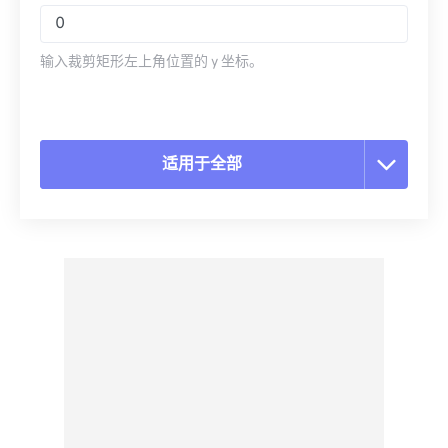
输入裁剪矩形左上角位置的 y 坐标。
适用于全部
重置所有选项
从预设应用
另存为预设