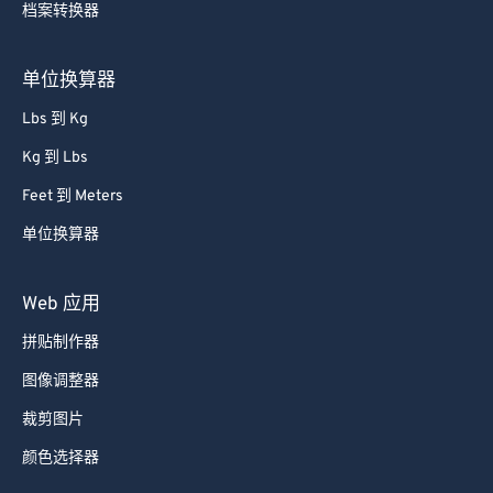
档案转换器
85
85
86
86
单位换算器
87
87
Lbs 到 Kg
88
88
Kg 到 Lbs
89
89
Feet 到 Meters
90
90
单位换算器
91
91
92
92
Web 应用
93
93
拼贴制作器
94
94
图像调整器
95
95
裁剪图片
96
96
颜色选择器
97
97