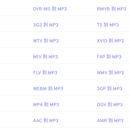
45
45
45
48
48
48
DVR-MS 到 MP3
RMVB 到 MP3
ipedia.org/wiki/MP3
46
46
46
49
49
49
hiariglione.org/standards/mpeg-a/music-player-application-fo
47
47
47
3G2 到 MP3
TS 到 MP3
50
50
50
48
48
48
51
51
51
WTV 到 MP3
XVID 到 MP3
49
49
49
52
52
52
50
50
50
53
53
53
M1V 到 MP3
F4P 到 MP3
51
51
51
54
54
54
52
52
52
FLV 到 MP3
WMV 到 MP3
55
55
55
53
53
53
56
56
56
WEBM 到 MP3
3GP 到 MP3
54
54
54
57
57
57
55
55
55
MP4 到 MP3
OGV 到 MP3
58
58
58
56
56
56
59
59
59
AAC 到 MP3
AMR 到 MP3
57
57
57
60