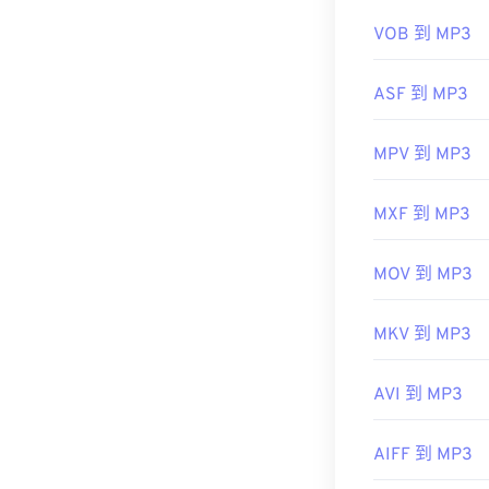
有用的链接：
VOB 到 MP3
https://en.wik
https://mpeg.c
ASF 到 MP3
MPV 到 MP3
MXF 到 MP3
MOV 到 MP3
MKV 到 MP3
AVI 到 MP3
AIFF 到 MP3