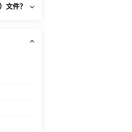
II）文件？
将声音序列压缩
indows 操作系统
文件。由于体积
得最佳效果，请使用
in Web 浏览器
是
即可在
iTunes
或
P3
文件。
也使用 MP3
软件加密文件（勒索软
的恶意软件，但