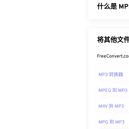
文件。
什么是 MP3
如何打开 F
MPEG-1 音频层
在大多数平台上
成非常小的文件
上，
Adobe AI
小且质量高，
M
将其他文件
VLC 媒体播放
如何打开 M
需要注意的是
FreeConve
一款免费的浏览
由于 MP3 
开发者：
Windows Media
Adob
MP3 转换器
首次发行：
另一个可以打开 
200
扩展名。它们
有用的链接：
MPEG 到 MP3
件加密文件）。Te
https://en.wiki
幸运的是，它
M4V 到 MP3
https://www.is
制定者：
ISO
/
首次发行：
19
MPG 到 MP3