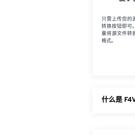
只需上传您的
转换按钮即可
量将
源文件
转
格式。
什么是 F4
Adobe Fl
看者都使用专
频
”。F4V 容器