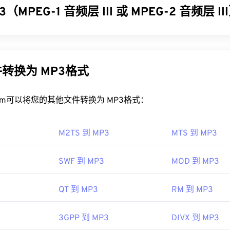
32
32
32
（MPEG-1 音频层 III 或 MPEG-2 音频层 I
35
35
35
33
33
33
4V 文件？
36
36
36
 III 或 MPEG-2 音频层 III (MP3) 是一种数字音频编码格式，用于
34
34
34
37
37
37
，F4V 文件默认使用
Adob​​e Flash Player
打开。在 Microsoft W
，以便进行数字存储和传输。MP3 文件是消费者最常用的音频
35
35
35
R
可能是默认播放器。为了在 Mac OS X 和 Linux/Unix 上获
P3
文件易于存储和共享，因此受众广泛。
38
38
38
转换为 MP3格式
器
打开 F4V 文件。
36
36
36
39
39
39
P3 文件？
，
Apple iOS 设备
不支持 Adob​​e Flash Player 插件。不过，
Puff
37
37
37
rt.com可以将您的其他文件转换为 MP3格式：
40
40
40
器，可以绕过 iOS 的限制。
文件非常流行，大多数主流音频播放程序都支持它们。只需点击文件
38
38
38
41
41
41
 Player
e
中打开它，具体取决于您首选的平台。用户还可以
预览 M
39
39
39
M2TS 到 MP3
MTS 到 MP3
42
42
42
MP3 文件的程序是
7 年
VLC 媒体播放器
。请记住，另外两种文件类型
40
40
40
是
Masterpoint 绿点数据
（已过时）和
TeslaCrypt 3.0 勒索
43
43
43
SWF 到 MP3
MOD 到 MP3
slaCrypt 3.0 勒索软件加密文件
41
是一种要求以比特币支付赎金
41
41
44
44
44
pedia.org/wiki/Flash_Video
现已停用，不再构成威胁。
42
42
42
QT 到 MP3
RM 到 MP3
45
45
45
o.org/standard/68960.html
IEC
，
运动图像专家组
43
43
43
46
46
46
93年
3GPP 到 MP3
DIVX 到 MP3
44
44
44
47
47
47