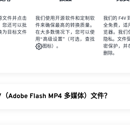
21
21
21
21
19
19
19
19
22
22
22
22
20
20
20
20
源文件并点击
我们使用开源软件和定制软
我们的 F4V 
23
23
23
23
。您还可以批
件来确保最高的转换质量。
全免费，适
21
21
21
21
24
24
24
换为目标文件
在大多数情况下，您可以使
览器。我们
22
22
22
22
用“高级设置”（可选，查找
隐私。文件受 2
25
25
25
23
23
23
23
密保护，并
图标）。
26
26
26
删除。
24
24
24
27
27
27
25
25
25
28
28
28
26
26
26
29
29
29
27
27
27
30
30
30
V（Adobe Flash MP4 多媒体）文件？
28
28
28
31
31
31
29
29
29
32
32
32
ash MP4 多媒体 (F4V) 是一种相当普遍的视频容器格式，因为全球
30
30
30
33
33
33
为
Adob​​e Flash Player
播放而设计的技术。事实上，F4V 通常被称
31
31
31
使用
编解码器
压缩多媒体文件，并方便在互联网上以流式音频和
34
34
34