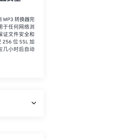
到 MP3 转换器完
用于任何网络浏
保证文件安全和
56 位 SSL 加
在几小时后自动
大多数在线视频观
为“
Flash 视
视频的形式传输