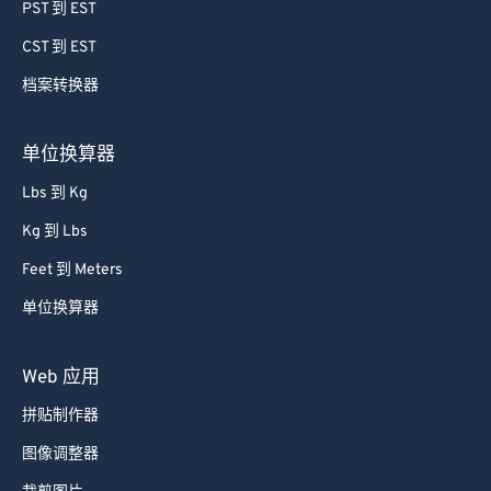
64
64
PST 到 EST
65
65
CST 到 EST
66
66
档案转换器
67
67
68
68
单位换算器
69
69
Lbs 到 Kg
70
70
Kg 到 Lbs
71
71
Feet 到 Meters
72
72
单位换算器
73
73
74
74
Web 应用
75
75
拼贴制作器
76
76
图像调整器
77
77