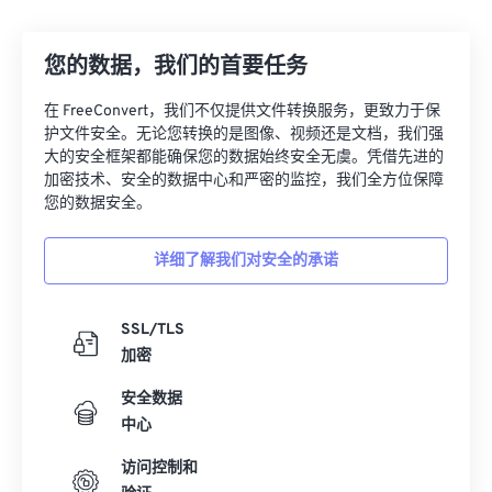
12
12
12
12
12
12
12
12
您的数据，我们的首要任务
13
13
13
13
13
13
13
13
14
14
14
14
14
14
14
14
在 FreeConvert，我们不仅提供文件转换服务，更致力于保
护文件安全。无论您转换的是图像、视频还是文档，我们强
15
15
15
15
15
15
15
15
大的安全框架都能确保您的数据始终安全无虞。凭借先进的
16
16
16
16
16
16
16
16
加密技术、安全的数据中心和严密的监控，我们全方位保障
您的数据安全。
17
17
17
17
17
17
17
17
18
18
18
18
18
18
18
18
详细了解我们对安全的承诺
19
19
19
19
19
19
19
19
20
20
20
20
20
20
20
20
SSL/TLS
加密
21
21
21
21
21
21
21
21
安全数据
22
22
22
22
22
22
22
22
中心
23
23
23
23
23
23
23
23
访问控制和
24
24
24
24
24
24