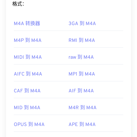
开。它不支持章节、字幕、副标题、元数据标签或菜
格式：
单。它可以通过互联网流式传输或在硬件播放器上播
如何打开 M4A 文件？
放。
M4A 转换器
3GA 到 M4A
M4A 文件可以在大多数知名的音频播放程序中打
有时，打开 MPEG 文件需要使用第三方软件，例如
开，包括
iTunes
、
QuickTime
和
Windows Media
当文件包含 MPEG-2 视频时。在这种情况下，请下
Player
。对于 Apple 用户，iTunes 是打开 M4A 文件
M4P 到 M4A
RMI 到 M4A
载 MPEG-2 视频解码器（DVD 解码器包）。如果其
的默认程序。对于 Windows 用户，默认程序是
他方法都无效，请尝试
VLC 媒体播放器
。
Windows Media Player。用户还可以通过突出显示文
MIDI 到 M4A
raw 到 M4A
开发者：
运动图像专家组 (MPEG)
件并按空格键来预览 M4A 文件。
首次发行：
1988年
此外，M4A 可以在
VLC 媒体播放器
、
Adobe
AIFC 到 M4A
MP1 到 M4A
Premiere Pro
、
Elmedia Player
、
Winamp
和许多
有用的链接：
其他程序中打开。
https://en.wikipedia.org/wiki/Moving_Picture_Experts_
CAF 到 M4A
AIF 到 M4A
制定者：
ISO
/
IEC
，
运动图像专家组
https://en.wikipedia.org/wiki/MPEG-1
首次发行：
2001年
MID 到 M4A
M4R 到 M4A
有用的链接：
OPUS 到 M4A
APE 到 M4A
https://en.wikipedia.org/wiki/MPEG-4_Part_14