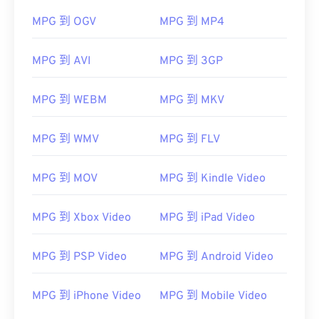
MPG 到 OGV
MPG 到 MP4
MPG 到 AVI
MPG 到 3GP
MPG 到 WEBM
MPG 到 MKV
MPG 到 WMV
MPG 到 FLV
MPG 到 MOV
MPG 到 Kindle Video
MPG 到 Xbox Video
MPG 到 iPad Video
MPG 到 PSP Video
MPG 到 Android Video
MPG 到 iPhone Video
MPG 到 Mobile Video
00
00
00
00
00
00
00
00