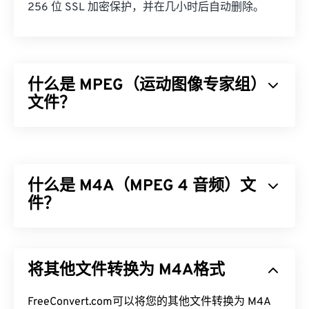
256 位 SSL 加密保护，并在几小时后自动删除。
什么是 MPEG（运动图像专家组）
文件？
运动图像专家组 (MPEG) 是一个数字视频文件格式
家
族
，也是制定该格式标准的组织的名称。该文件格式
采用
编解码器
进行复杂的压缩，从而生成质量相对较
什么是 M4A（MPEG 4 音频）文
好的小型文件。MPEG 文件扩展名与
MPEG-1
格式最
为接近。
件？
如何打开 MPEG 文件？
MPEG 4 音频 (M4A) 使用两种编解码器算法之一来
压缩和编码音频文件：
高级音频编码 (AAC)
或
Apple
MPEG 文件几乎总是在操作系统的默认视频播放器中
将其他文件转换为 M4A格式
无损音频编解码器 (ALAC)
。与所有其他音频文件格
打开。在 Windows 上，它会在
Windows Media
式
相比
，M4A 文件体积更小，同时质量比
MP3
文件
Player
中打开。在 Mac 上，它会在
QuickTime
中打
更好，两者最为相似。
FreeConvert.com可以将您的其他文件转换为 M4A