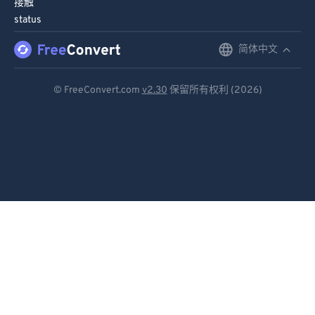
接触
91
91
status
92
92
简体中文
English
93
93
Deutsch
94
94
© FreeConvert.com
v2.30
保留所有权利 (2026)
Español
95
95
96
96
Français
97
97
Português
98
98
Italiano
99
99
Dutch
日本語
简体中文
繁體中文