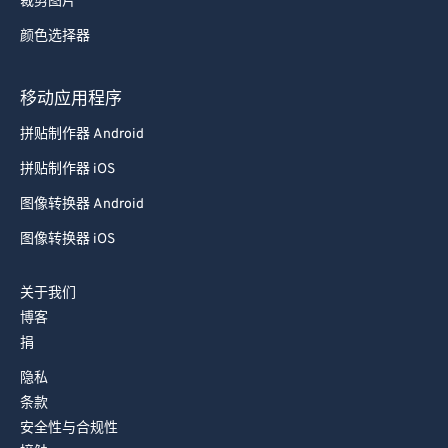
裁剪图片
78
78
颜色选择器
79
79
80
80
移动应用程序
81
81
拼贴制作器 Android
82
82
拼贴制作器 iOS
83
83
图像转换器 Android
84
84
图像转换器 iOS
85
85
关于我们
86
86
博客
87
87
捐
88
88
隐私
89
89
条款
安全性与合规性
90
90