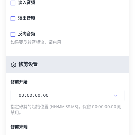
淡入音频
淡出音频
反向音频
如果要反转音频流，请启用
修剪设置
修剪开始
00
:
00
:
00
.
00
指定修剪的起始位置 (HH:MM:SS.MS)。保留 00:00:00.00 则
禁用。
修剪末端