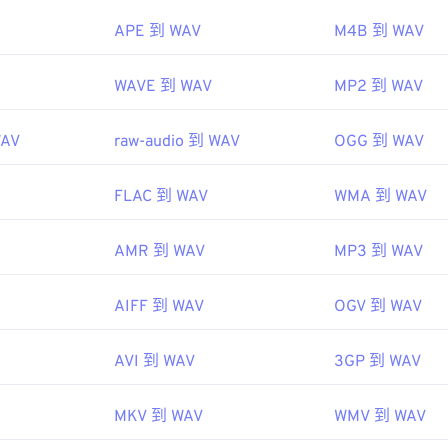
45
45
45
echopedia.com/definition/12636/waveform-audio-wav
48
48
48
APE 到 WAV
M4B 到 WAV
46
46
46
49
49
49
47
47
47
WAVE 到 WAV
MP2 到 WAV
50
50
50
48
48
48
51
51
51
WAV
raw-audio 到 WAV
OGG 到 WAV
49
49
49
52
52
52
50
50
50
53
53
53
FLAC 到 WAV
WMA 到 WAV
51
51
51
54
54
54
52
52
52
AMR 到 WAV
MP3 到 WAV
55
55
55
53
53
53
56
56
56
AIFF 到 WAV
OGV 到 WAV
54
54
54
57
57
57
55
55
55
AVI 到 WAV
3GP 到 WAV
58
58
58
56
56
56
59
59
59
MKV 到 WAV
WMV 到 WAV
57
57
57
60