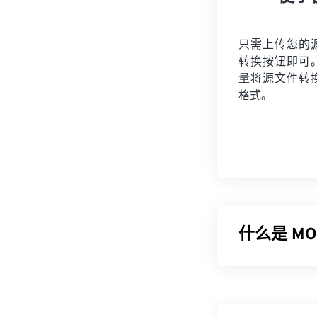
只需上传您的
转换按钮即可
量将
源文件
转
格式。
什么是 MOV
Apple Qui
能够将多媒体
道”中，从而可