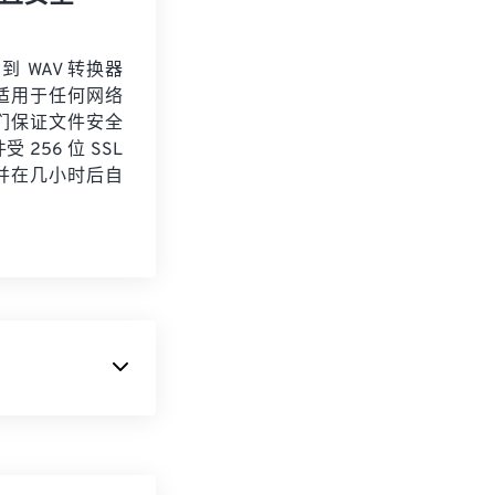
 到 WAV 转换器
适用于任何网络
们保证文件安全
 256 位 SSL
并在几小时后自
实 (VR)
。它因
“
原子
”和“轨