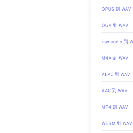
https://www.t
OPUS 到 WAV
OGA 到 WAV
raw-audio 到 
M4A 到 WAV
ALAC 到 WAV
AAC 到 WAV
MP4 到 WAV
WEBM 到 WAV