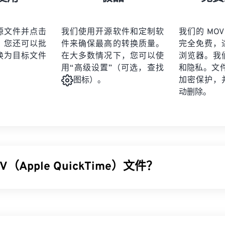
21
21
21
21
19
19
19
19
22
22
22
22
20
20
20
20
源文件并点击
我们使用开源软件和定制软
我们的 MOV
23
23
23
23
。您还可以批
件来确保最高的转换质量。
完全免费，
21
21
21
21
24
24
24
换为目标文件
在大多数情况下，您可以使
浏览器。我
22
22
22
22
用“高级设置”（可选，查找
和隐私。文件受
25
25
25
23
23
23
23
加密保护，
图标）。
26
26
26
动删除。
24
24
24
27
27
27
25
25
25
28
28
28
26
26
26
29
29
29
27
27
27
30
30
30
（Apple QuickTime）文件？
28
28
28
31
31
31
29
29
29
32
32
32
ckTime (MOV) 是一个可存储各种多媒​​体文件的容器，包括
3D
和
虚拟现
30
30
30
33
33
33
文件保存到用户设备而闻名。其显著特点之一是将数据存储在电影
31
31
31
以对文件进行高度精准的编辑。
34
34
34