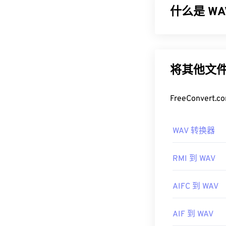
什么是 W
如何打开 
默认情况下，M
波形音频 (WAV
使用
Windows M
换文件格式 (RIF
开 MOV 文件
在便携式播放器
将其他文件
请注意，另外两种文
如何打开 W
这两种文件类型
FreeConve
术，因此它们无法在
打开 WAV 文
开发者：
media player
Apple
和
WAV 转换器
首次发行：
由于
WAV
文件未
20
操作系统的 DJ
有用的链接：
RMI 到 WAV
开发者：
Micro
https://en.wik
https://develo
首次发行：
19
AIFC 到 WAV
CH203-BBCG
有用的链接：
AIF 到 WAV
https://en.wik