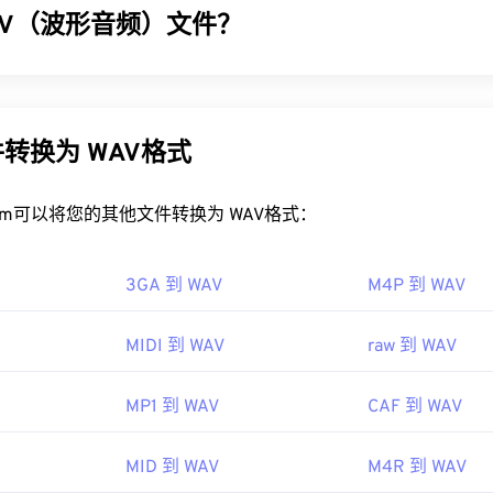
32
32
32
AV（波形音频）文件？
35
35
35
MOV 文件？
33
33
33
36
36
36
OV 文件使用
QuickTime
打开。如果 MOV 文件的版本为 2.0 
) 是最流行的未压缩音频文件数字音频格式。WAV 是 IBM 和 Wind
34
34
34
37
37
37
edia Player
打开，但较新版本的播放器无法打开。如果无法使用 Qui
F)
进行迭代的成果。WAV 文件比
M4A
和
MP3
文件大得多，因此
35
35
35
，请使用
VLC Media Player
，该播放器支持多种平台，包括移动设
上使用。然而，它们的音质确实优于 M4A 和 MP3。
38
38
38
转换为 WAV格式
36
36
36
件类型也使用 MOV 扩展名。它们是 AutoCAD AutoFlix 和 RO
39
39
39
AV 文件？
互不相关，其中一种已过时，另一种与在线游戏相关。Apple 
37
37
37
rt.com可以将您的其他文件转换为 WAV格式：
40
40
40
 QuickTime 中打开。
件的默认播放器是
Windows Media Player
。或者，也可以使用
iTun
38
38
38
41
41
41
 Inc.
QuickTime
等程序来打开和播放 WAV 文件。
39
39
39
3GA 到 WAV
M4P 到 WAV
42
42
42
经压缩，质量更高，适合导入音乐编辑、制作和处理程序。UltraMi
01年
40
40
40
 软件程序，WAV 文件在该程序上运行良好。Elmedia
Player
也支
43
43
43
MIDI 到 WAV
raw 到 WAV
41
41
41
soft
、
IBM
44
44
44
ipedia.org/wiki/QuickTime_File_Format
42
42
42
per.apple.com/library/archive/documentation/QuickTime/QT
91年
MP1 到 WAV
CAF 到 WAV
45
45
45
DDDF
43
43
43
46
46
46
MID 到 WAV
M4R 到 WAV
44
44
44
ipedia.org/wiki/WAV
47
47
47