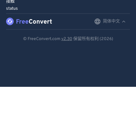
接触
91
91
status
92
92
简体中文
English
93
93
Deutsch
94
94
© FreeConvert.com
v2.30
保留所有权利 (2026)
Español
95
95
96
96
Français
97
97
Português
98
98
Italiano
99
99
Dutch
日本語
简体中文
繁體中文