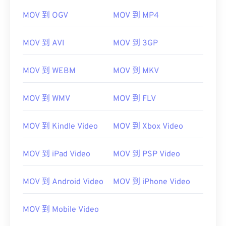
MOV 到 OGV
MOV 到 MP4
MOV 到 AVI
MOV 到 3GP
MOV 到 WEBM
MOV 到 MKV
MOV 到 WMV
MOV 到 FLV
MOV 到 Kindle Video
MOV 到 Xbox Video
MOV 到 iPad Video
MOV 到 PSP Video
MOV 到 Android Video
MOV 到 iPhone Video
MOV 到 Mobile Video
00
00
00
00
00
00
00
00