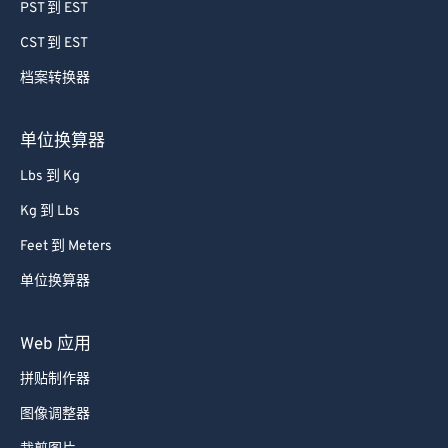
64
64
PST 到 EST
65
65
CST 到 EST
66
66
档案转换器
67
67
68
68
单位换算器
69
69
Lbs 到 Kg
70
70
Kg 到 Lbs
71
71
Feet 到 Meters
72
72
单位换算器
73
73
74
74
Web 应用
75
75
拼贴制作器
76
76
图像调整器
77
77