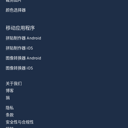
裁剪图片
78
78
颜色选择器
79
79
80
80
移动应用程序
81
81
拼贴制作器 Android
82
82
拼贴制作器 iOS
83
83
图像转换器 Android
84
84
图像转换器 iOS
85
85
关于我们
86
86
博客
87
87
捐
88
88
隐私
89
89
条款
安全性与合规性
90
90