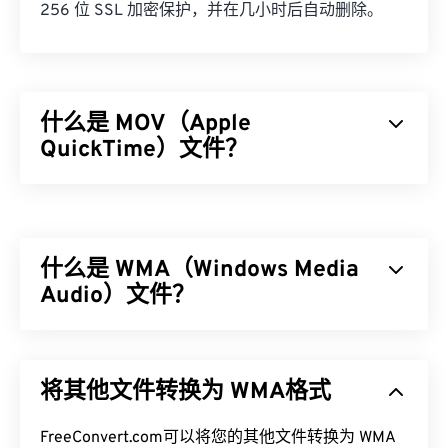
256 位 SSL 加密保护，并在几小时后自动删除。
什么是 MOV（Apple
QuickTime）文件？
Apple QuickTime (MOV) 是一个可存储各种多媒​​体文
件的容器，包括
3D
和
虚拟现实 (VR)
。它因能够将多
媒体文件保存到用户设备而闻名。其显著特点之一是
什么是 WMA（Windows Media
将数据存储在电影“
原子
”和“轨道”中，从而可以对文
件进行高度精准的编辑。
Audio）文件？
如何打开 MOV 文件？
微软最初开发了
Windows Media Audio (WMA)
文件格
式，以与 MP3 文件格式竞争。WMA 既是一种音频
默认情况下，MOV 文件使用
QuickTime
打开。如果
将其他文件转换为 WMA格式
编解码器，也是一种音频格式。自 1999 年诞生以
MOV 文件的版本为 2.0 或更早版本，则可以使用
来，WMA 不断发展，并推出了多个更新版本：
Windows Media Player
打开，但较新版本的播放器无
WMA Pro
FreeConvert.com可以将您的其他文件转换为 WMA
、
WMA Lossless
和
WMA Voice
。它是