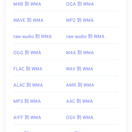
有用的链接：
M4B 到 WMA
OGA 到 WMA
https://en.wikipedia.org/wiki/Windows_Media_Audio
WAVE 到 WMA
MP2 到 WMA
https://docs.microsoft.com/en-
us/windows/desktop/medfound/windows-media-
codecs
raw-audio 到 WMA
raw-audio 到 WMA
OGG 到 WMA
M4A 到 WMA
FLAC 到 WMA
WAV 到 WMA
ALAC 到 WMA
AMR 到 WMA
MP3 到 WMA
AAC 到 WMA
AIFF 到 WMA
OGV 到 WMA