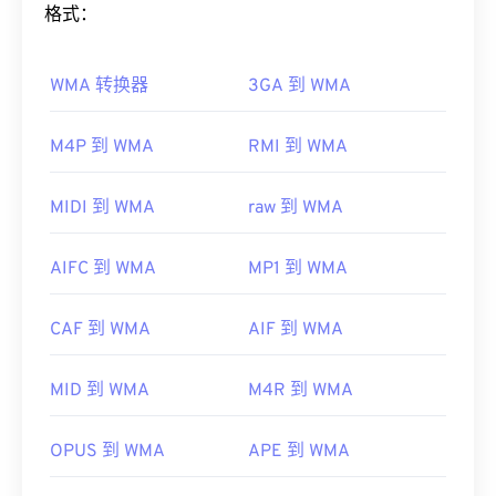
法打开。如果无法使用 QuickTime 打开 MOV 文件，
Windows Media
格式：
的一个关键组件，但微软已停止了
请使用
VLC Media Player
，该播放器支持多种平
Windows Media 的开发。
台，包括移动设备。
WMA 转换器
3GA 到 WMA
如何打开 WMA 文件？
请注意，另外两种文件类型也使用 MOV 扩展名。它
们是 AutoCAD AutoFlix 和 ROSE Online。这两种文
作为
Windows Media
的核心组件，
Windows Media
M4P 到 WMA
RMI 到 WMA
件类型互不相关，其中一种已过时，另一种与在线游
Player
支持 WMA 文件，并且通常是打开此类文件的
戏相关。Apple 并未开发这些技术，因此它们无法在
默认程序。然而，由于
WMA
文件相对普及，许多其
QuickTime 中打开。
MIDI 到 WMA
raw 到 WMA
他播放器和程序也支持该文件类型。WMA 文件也经
开发者：
Apple Inc.
常用于在线流媒体播放。
AIFC 到 WMA
MP1 到 WMA
首次发行：
2001年
其他可以打开 WMA 文件的程序包括
VLC 媒体播放器
和
UltraMixer
。对于移动设备，请尝试
OverDrive
有用的链接：
CAF 到 WMA
AIF 到 WMA
Media Console
，它有适用于
Apple iOS
、
Google
https://en.wikipedia.org/wiki/QuickTime_File_Format
Android
和
Windows Phone/Windows 10 Mobile 的
版
https://developer.apple.com/library/archive/documen
MID 到 WMA
M4R 到 WMA
本。
CH203-BBCGDDDF
开发者：
微软
OPUS 到 WMA
APE 到 WMA
首次发行：
1999年