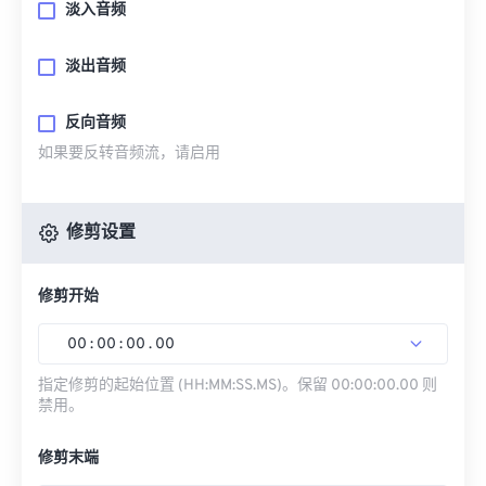
淡入音频
淡出音频
反向音频
如果要反转音频流，请启用
修剪设置
修剪开始
00
:
00
:
00
.
00
指定修剪的起始位置 (HH:MM:SS.MS)。保留 00:00:00.00 则
禁用。
修剪末端