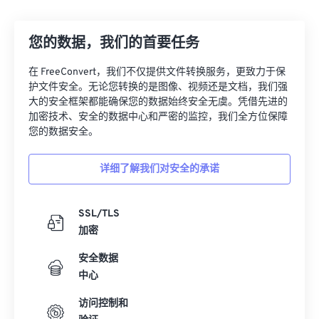
12
12
12
12
12
12
12
12
您的数据，我们的首要任务
13
13
13
13
13
13
13
13
14
14
14
14
14
14
14
14
在 FreeConvert，我们不仅提供文件转换服务，更致力于保
护文件安全。无论您转换的是图像、视频还是文档，我们强
15
15
15
15
15
15
15
15
大的安全框架都能确保您的数据始终安全无虞。凭借先进的
16
16
16
16
16
16
16
16
加密技术、安全的数据中心和严密的监控，我们全方位保障
您的数据安全。
17
17
17
17
17
17
17
17
18
18
18
18
18
18
18
18
详细了解我们对安全的承诺
19
19
19
19
19
19
19
19
20
20
20
20
20
20
20
20
SSL/TLS
加密
21
21
21
21
21
21
21
21
安全数据
22
22
22
22
22
22
22
22
中心
23
23
23
23
23
23
23
23
访问控制和
24
24
24
24
24
24