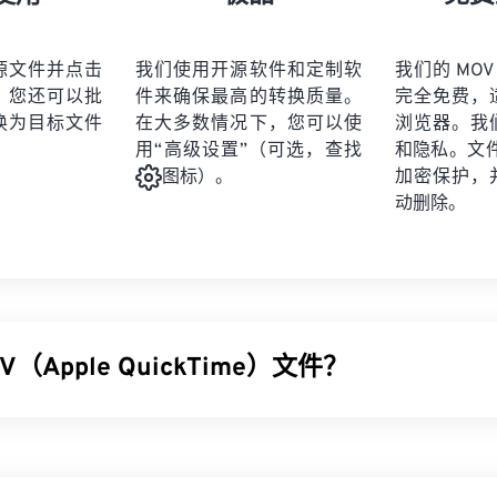
21
21
21
21
19
19
19
19
22
22
22
22
20
20
20
20
源文件并点击
我们使用开源软件和定制软
我们的 MOV
23
23
23
23
。您还可以批
件来确保最高的转换质量。
完全免费，
21
21
21
21
24
24
24
换为目标文件
在大多数情况下，您可以使
浏览器。我
22
22
22
22
用“高级设置”（可选，查找
和隐私。文件受
25
25
25
23
23
23
23
加密保护，
图标）。
26
26
26
动删除。
24
24
24
27
27
27
25
25
25
28
28
28
26
26
26
29
29
29
27
27
27
30
30
30
（Apple QuickTime）文件？
28
28
28
31
31
31
29
29
29
32
32
32
ckTime (MOV) 是一个可存储各种多媒​​体文件的容器，包括
3D
和
虚拟现
30
30
30
33
33
33
文件保存到用户设备而闻名。其显著特点之一是将数据存储在电影
31
31
31
以对文件进行高度精准的编辑。
34
34
34