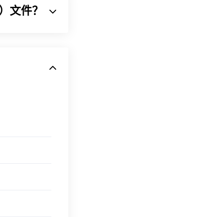
II）文件？
或更早版本，则可以
将声音序列压缩
ckTime 打
文件。由于体积
备。
SE Online。
并未开发这些技
即可在
iTunes
或
P3
文件。
也使用 MP3
软件加密文件（勒索软
的恶意软件，但
FF/QTFFChap1/qtff1.html#//apple_ref/doc/uid/TP40000939-