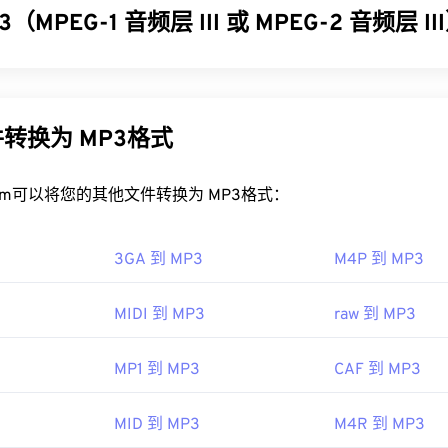
32
32
32
（MPEG-1 音频层 III 或 MPEG-2 音频层 I
35
35
35
MOV 文件？
33
33
33
36
36
36
OV 文件使用
QuickTime
打开。如果 MOV 文件的版本为 2.0 
 III 或 MPEG-2 音频层 III (MP3) 是一种数字音频编码格式，用于
34
34
34
37
37
37
edia Player
打开，但较新版本的播放器无法打开。如果无法使用 Qui
，以便进行数字存储和传输。MP3 文件是消费者最常用的音频
35
35
35
，请使用
VLC Media Player
，该播放器支持多种平台，包括移动设
P3
文件易于存储和共享，因此受众广泛。
38
38
38
转换为 MP3格式
36
36
36
件类型也使用 MOV 扩展名。它们是 AutoCAD AutoFlix 和 RO
39
39
39
P3 文件？
互不相关，其中一种已过时，另一种与在线游戏相关。Apple 
37
37
37
rt.com可以将您的其他文件转换为 MP3格式：
40
40
40
 QuickTime 中打开。
文件非常流行，大多数主流音频播放程序都支持它们。只需点击文件
38
38
38
41
41
41
 Player
 Inc.
中打开它，具体取决于您首选的平台。用户还可以
预览 M
39
39
39
3GA 到 MP3
M4P 到 MP3
42
42
42
MP3 文件的程序是
01年
VLC 媒体播放器
。请记住，另外两种文件类型
40
40
40
是
Masterpoint 绿点数据
（已过时）和
TeslaCrypt 3.0 勒索
43
43
43
MIDI 到 MP3
raw 到 MP3
slaCrypt 3.0 勒索软件加密文件
41
是一种要求以比特币支付赎金
41
41
44
44
44
ipedia.org/wiki/QuickTime_File_Format
现已停用，不再构成威胁。
42
42
42
per.apple.com/library/archive/documentation/QuickTime/QT
MP1 到 MP3
CAF 到 MP3
45
45
45
IEC
，
运动图像专家组
DDDF
43
43
43
46
46
46
93年
MID 到 MP3
M4R 到 MP3
44
44
44
47
47
47