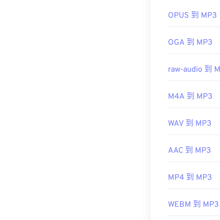
有用的链接：
OPUS 到 MP3
https://en.wik
https://mpeg.c
OGA 到 MP3
raw-audio 到 
M4A 到 MP3
WAV 到 MP3
AAC 到 MP3
MP4 到 MP3
WEBM 到 MP3