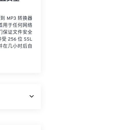
 到 MP3 转换器
适用于任何网络
们保证文件安全
 256 位 SSL
并在几小时后自
实 (VR)
。它因
“
原子
”和“轨