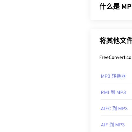
什么是 MP3
如何打开 
默认情况下，M
MPEG-1 音频层
使用
Windows M
成非常小的文件
开 MOV 文件
小且质量高，
M
将其他文件
请注意，另外两种文
如何打开 M
这两种文件类型
FreeConve
术，因此它们无法在
由于 MP3 
开发者：
Windows Media
Apple
MP3 转换器
首次发行：
另一个可以打开 
20
扩展名。它们
有用的链接：
RMI 到 MP3
件加密文件）。Te
https://en.wik
幸运的是，它
https://develo
AIFC 到 MP3
制定者：
ISO
/
CH203-BBCG
首次发行：
19
AIF 到 MP3