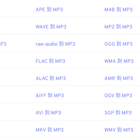
45
45
45
48
48
48
APE 到 MP3
M4B 到 MP3
ipedia.org/wiki/MP3
46
46
46
49
49
49
hiariglione.org/standards/mpeg-a/music-player-application-fo
47
47
47
WAVE 到 MP3
MP2 到 MP3
50
50
50
48
48
48
51
51
51
MP3
raw-audio 到 MP3
OGG 到 MP3
49
49
49
52
52
52
50
50
50
53
53
53
FLAC 到 MP3
WMA 到 MP3
51
51
51
54
54
54
52
52
52
ALAC 到 MP3
AMR 到 MP3
55
55
55
53
53
53
56
56
56
AIFF 到 MP3
OGV 到 MP3
54
54
54
57
57
57
55
55
55
AVI 到 MP3
3GP 到 MP3
58
58
58
56
56
56
59
59
59
MKV 到 MP3
WMV 到 MP3
57
57
57
60