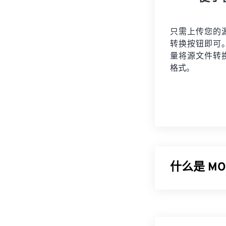
只需上传您的
转换按钮即可
量将
源文件
转
格式。
什么是 MOV
Apple Qui
能够将多媒体
道”中，从而可