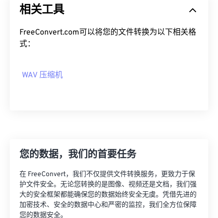
02
02
02
02
02
02
02
02
相关工具
03
03
03
03
03
03
03
03
FreeConvert.com可以将您的文件转换为以下相关格
04
04
04
04
04
04
04
04
式：
05
05
05
05
05
05
05
05
06
06
06
06
06
06
06
06
WAV 压缩机
07
07
07
07
07
07
07
07
08
08
08
08
08
08
08
08
09
09
09
09
09
09
09
09
10
10
10
10
10
10
10
10
您的数据，我们的首要任务
11
11
11
11
11
11
11
11
12
12
12
12
12
12
12
12
在 FreeConvert，我们不仅提供文件转换服务，更致力于保
护文件安全。无论您转换的是图像、视频还是文档，我们强
13
13
13
13
13
13
13
13
大的安全框架都能确保您的数据始终安全无虞。凭借先进的
14
14
14
14
14
14
14
14
加密技术、安全的数据中心和严密的监控，我们全方位保障
您的数据安全。