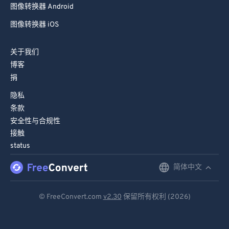
81
81
图像转换器 Android
82
82
图像转换器 iOS
83
83
关于我们
84
84
博客
85
85
捐
86
86
隐私
87
87
条款
安全性与合规性
88
88
接触
89
89
status
90
90
简体中文
English
91
91
Deutsch
92
92
© FreeConvert.com
v2.30
保留所有权利 (2026)
Español
93
93