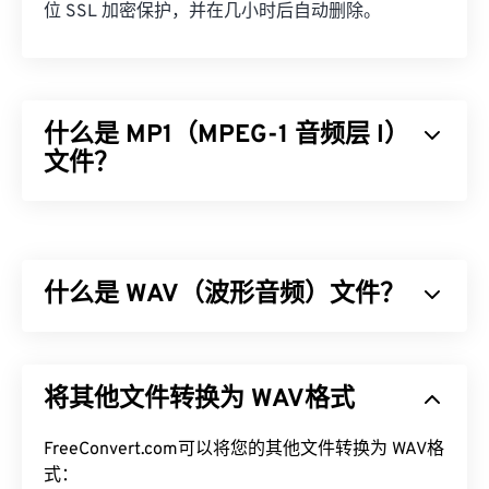
位 SSL 加密保护，并在几小时后自动删除。
什么是 MP1（MPEG-1 音频层 I）
文件？
MPEG-1 音频层 1 (MP1) 是
MPEG
音频标准的早期简
化版本。MP1 大部分内容已过时，但仍受支持。MP1
曾是
数字磁带
格式的一部分。几乎所有 MP1 文件都
什么是 WAV（波形音频）文件？
被较新的
MPEG-1 音频层 II (MP2)
、
MPEG-1 音频层
III 或 MPEG-2 音频层 III (MP3)
文件格式所取代。
波形音频 (WAV) 是最流行的未压缩音频文件数字音
如何打开 MP1 文件？
频格式。WAV 是 IBM 和 Windows 对
资源交换文件格
将其他文件转换为 WAV格式
式 (RIFF)
进行迭代的成果。WAV 文件比
M4A
和
MP3
由于 MP1 已基本过时，
VLC 媒体播放器
是打开 MP1
文件大得多，因此不太适合消费者在便携式播放器上
文件的最佳选择，而且该播放器还具有跨平台运行的
使用。然而，它们的音质确实优于 M4A 和 MP3。
FreeConvert.com可以将您的其他文件转换为 WAV格
优势。
式：