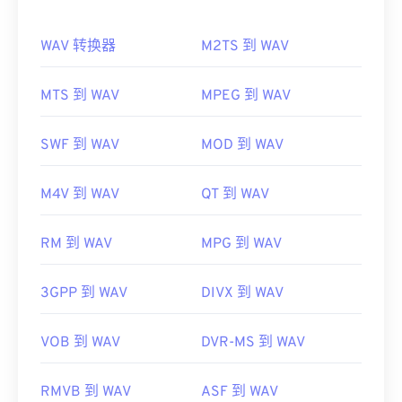
如何打开 WAV 文件？
其他可以打开 MP1 的优秀媒体播放器包括
Windows
Media Player
、
Awave Studio
、
Winamp
和
WAV 转换器
M2TS 到 WAV
打开 WAV 文件的默认播放器是
Windows Media
jetAudio
。
Player
。或者，也可以使用
iTunes
、
VLC media
制定者：
ISO
/
IEC
，
运动图像专家组
player
和
QuickTime
等程序来打开和播放 WAV 文
MTS 到 WAV
MPEG 到 WAV
件。
首次发行：
1993年
由于
WAV
文件未经压缩，质量更高，适合导入音乐编
SWF 到 WAV
MOD 到 WAV
有用的链接：
辑、制作和处理程序。UltraMixer 是
一款
跨操作系统
https://en.wikipedia.org/wiki/MPEG-1_Audio_Lay
的 DJ 软件程序，WAV 文件在该程序上运行良好。
M4V 到 WAV
QT 到 WAV
er_I
Elmedia
Player
也支持 WAV 文件。
https://mpeg.chiariglione.org/standards/mpeg-
开发者：
Microsoft
、
IBM
RM 到 WAV
MPG 到 WAV
1.html
首次发行：
1991年
3GPP 到 WAV
DIVX 到 WAV
有用的链接：
https://en.wikipedia.org/wiki/WAV
VOB 到 WAV
DVR-MS 到 WAV
https://www.techopedia.com/definition/12636/wavefor
audio-wav
RMVB 到 WAV
ASF 到 WAV