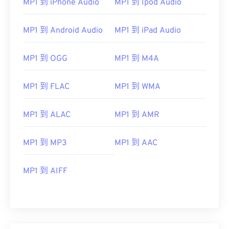
MP1 到 iPhone Audio
MP1 到 Ipod Audio
MP1 到 Android Audio
MP1 到 iPad Audio
MP1 到 OGG
MP1 到 M4A
MP1 到 FLAC
MP1 到 WMA
MP1 到 ALAC
MP1 到 AMR
MP1 到 MP3
MP1 到 AAC
00
00
00
00
00
00
00
00
MP1 到 AIFF
00
00
00
00
00
00
00
00
01
01
01
01
01
01
01
01