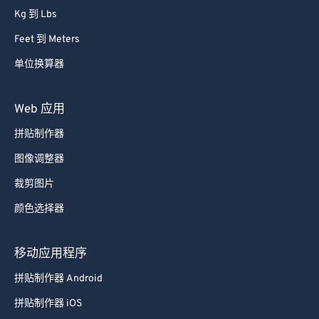
68
68
Kg 到 Lbs
69
69
Feet 到 Meters
70
70
单位换算器
71
71
72
72
Web 应用
73
73
拼贴制作器
74
74
图像调整器
75
75
裁剪图片
76
76
颜色选择器
77
77
78
78
移动应用程序
79
79
拼贴制作器 Android
80
80
拼贴制作器 iOS