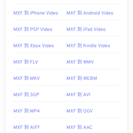
MXF 到 iPhone Video
MXF 到 Android Video
MXF 到 PSP Video
MXF 到 iPad Video
00
00
00
00
00
00
00
00
MXF 到 Xbox Video
MXF 到 Kindle Video
00
00
00
00
00
00
00
00
MXF 到 FLV
MXF 到 WMV
01
01
01
01
01
01
01
01
02
02
02
02
02
02
02
02
MXF 到 MKV
MXF 到 WEBM
03
03
03
03
03
03
03
03
04
04
04
04
04
04
04
04
MXF 到 3GP
MXF 到 AVI
05
05
05
05
05
05
05
05
MXF 到 MP4
MXF 到 OGV
06
06
06
06
06
06
06
06
07
07
07
07
07
07
07
07
MXF 到 AIFF
MXF 到 AAC