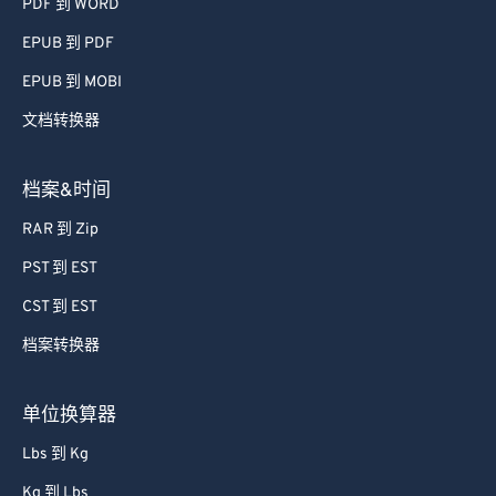
PDF 到 WORD
74
74
EPUB 到 PDF
75
75
EPUB 到 MOBI
76
76
文档转换器
77
77
78
78
档案&时间
79
79
RAR 到 Zip
80
80
PST 到 EST
81
81
CST 到 EST
82
82
档案转换器
83
83
84
84
单位换算器
85
85
Lbs 到 Kg
86
86
Kg 到 Lbs