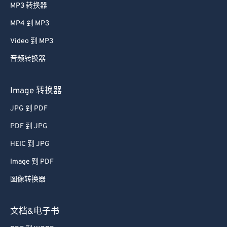
MP3 转换器
61
61
MP4 到 MP3
62
62
Video 到 MP3
63
63
音频转换器
64
64
65
65
Image 转换器
66
66
JPG 到 PDF
67
67
PDF 到 JPG
68
68
HEIC 到 JPG
69
69
Image 到 PDF
70
70
图像转换器
71
71
72
72
文档&电子书
73
73