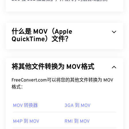
什么是 MOV（Apple
QuickTime）文件？
Apple QuickTime (MOV) 是一个可存储各种多媒​​体文
件的容器，包括
3D
和
虚拟现实 (VR)
。它因能够将多
将其他文件转换为 MOV格式
媒体文件保存到用户设备而闻名。其显著特点之一是
将数据存储在电影“
原子
”和“轨道”中，从而可以对文
件进行高度精准的编辑。
FreeConvert.com可以将您的其他文件转换为 MOV
格式：
如何打开 MOV 文件？
MOV 转换器
3GA 到 MOV
默认情况下，MOV 文件使用
QuickTime
打开。如果
MOV 文件的版本为 2.0 或更早版本，则可以使用
Windows Media Player
打开，但较新版本的播放器无
M4P 到 MOV
RMI 到 MOV
法打开。如果无法使用 QuickTime 打开 MOV 文件，