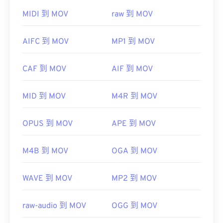
请使用
VLC Media Player
，该播放器支持多种平
MIDI 到 MOV
raw 到 MOV
台，包括移动设备。
请注意，另外两种文件类型也使用 MOV 扩展名。它
AIFC 到 MOV
MP1 到 MOV
们是 AutoCAD AutoFlix 和 ROSE Online。这两种文
件类型互不相关，其中一种已过时，另一种与在线游
CAF 到 MOV
AIF 到 MOV
戏相关。Apple 并未开发这些技术，因此它们无法在
QuickTime 中打开。
MID 到 MOV
M4R 到 MOV
开发者：
Apple Inc.
首次发行：
2001年
OPUS 到 MOV
APE 到 MOV
有用的链接：
M4B 到 MOV
OGA 到 MOV
https://en.wikipedia.org/wiki/QuickTime_File_Format
https://developer.apple.com/library/archive/documen
CH203-BBCGDDDF
WAVE 到 MOV
MP2 到 MOV
raw-audio 到 MOV
OGG 到 MOV