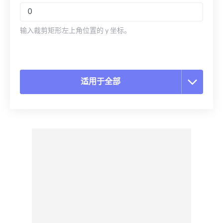
输入裁剪矩形左上角位置的 y 坐标。
适用于全部
重置所有选项
从预设应用
另存为预设