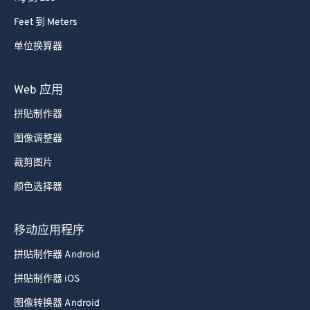
87
87
Feet 到 Meters
88
88
单位换算器
89
89
90
90
Web 应用
91
91
拼贴制作器
92
92
图像调整器
93
93
裁剪图片
94
94
颜色选择器
95
95
96
96
移动应用程序
97
97
拼贴制作器 Android
98
98
拼贴制作器 iOS
99
99
图像转换器 Android