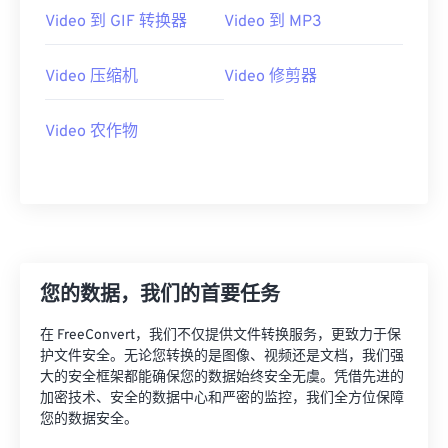
21
21
21
21
21
21
21
21
Video 到 GIF 转换器
Video 到 MP3
22
22
22
22
22
22
22
22
23
23
23
23
23
23
23
23
Video 压缩机
Video 修剪器
24
24
24
24
24
24
Video 农作物
25
25
25
25
25
25
26
26
26
26
26
26
27
27
27
27
27
27
28
28
28
28
28
28
29
29
29
29
29
29
您的数据，我们的首要任务
30
30
30
30
30
30
在 FreeConvert，我们不仅提供文件转换服务，更致力于保
31
31
31
31
31
31
护文件安全。无论您转换的是图像、视频还是文档，我们强
32
32
32
32
32
32
大的安全框架都能确保您的数据始终安全无虞。凭借先进的
加密技术、安全的数据中心和严密的监控，我们全方位保障
33
33
33
33
33
33
您的数据安全。
34
34
34
34
34
34