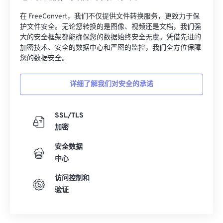
32
32
32
32
32
32
在 FreeConvert，我们不仅提供文件转换服务，更致力于保
33
33
33
33
33
33
护文件安全。无论您转换的是图像、视频还是文档，我们强
大的安全框架都能确保您的数据始终安全无虞。凭借先进的
34
34
34
34
34
34
加密技术、安全的数据中心和严密的监控，我们全方位保障
您的数据安全。
35
35
35
35
35
35
36
36
36
36
36
36
详细了解我们对安全的承诺
37
37
37
37
37
37
38
38
38
38
38
38
SSL/TLS
加密
39
39
39
39
39
39
40
40
40
40
40
40
安全数据
中心
41
41
41
41
41
41
访问控制和
42
42
42
42
42
42
验证
43
43
43
43
43
43
44
44
44
44
44
44