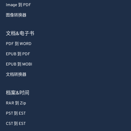
71
71
Image 到 PDF
72
72
图像转换器
73
73
74
74
文档&电子书
75
75
PDF 到 WORD
76
76
EPUB 到 PDF
77
77
EPUB 到 MOBI
78
78
文档转换器
79
79
80
80
档案&时间
81
81
RAR 到 Zip
82
82
PST 到 EST
83
83
CST 到 EST
84
84