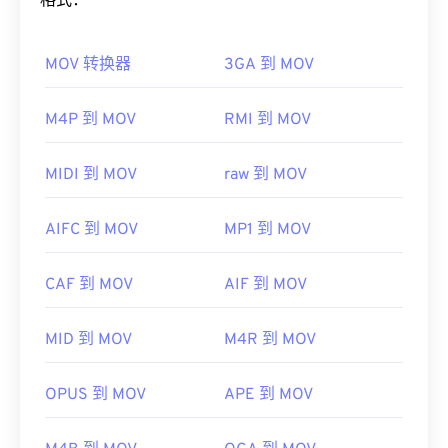
格式：
Media Player
，该播放器支持多种平台，包括移动设
如何打开 MOV 文件？
备。
MOV 转换器
3GA 到 MOV
默认情况下，MOV 文件使用
QuickTime
打开。如果
由于 QT 是一种较旧的格式，您可能需要查看
此处
发
MOV 文件的版本为 2.0 或更早版本，则可以使用
布的 QuickTime 支持主题。Apple 提供了有关
打开
Windows Media Player
打开，但较新版本的播放器无
M4P 到 MOV
RMI 到 MOV
QT 文件的
建议以及
电影播放的帮助
。
法打开。如果无法使用 QuickTime 打开 MOV 文件，
开发者：
Apple Inc.
请使用
VLC Media Player
，该播放器支持多种平
MIDI 到 MOV
raw 到 MOV
台，包括移动设备。
首次发行：
2001年
请注意，另外两种文件类型也使用 MOV 扩展名。它
有用的链接：
AIFC 到 MOV
MP1 到 MOV
们是 AutoCAD AutoFlix 和 ROSE Online。这两种文
https://en.wikipedia.org/wiki/QuickTime_File_Format
件类型互不相关，其中一种已过时，另一种与在线游
CAF 到 MOV
AIF 到 MOV
https://support.apple.com/guide/quicktime-
戏相关。Apple 并未开发这些技术，因此它们无法在
player/welcome/mac
QuickTime 中打开。
MID 到 MOV
M4R 到 MOV
开发者：
Apple Inc.
首次发行：
2001年
OPUS 到 MOV
APE 到 MOV
有用的链接：