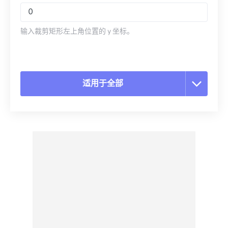
输入裁剪矩形左上角位置的 y 坐标。
适用于全部
重置所有选项
从预设应用
另存为预设