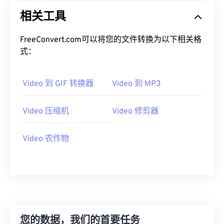
19
19
19
19
19
19
19
19
相关工具
20
20
20
20
20
20
20
20
FreeConvert.com可以将您的文件转换为以下相关格
21
21
21
21
21
21
21
21
式：
22
22
22
22
22
22
22
22
23
23
23
23
23
23
23
23
Video 到 GIF 转换器
Video 到 MP3
24
24
24
24
24
24
Video 压缩机
Video 修剪器
25
25
25
25
25
25
26
26
26
26
26
26
Video 农作物
27
27
27
27
27
27
28
28
28
28
28
28
29
29
29
29
29
29
30
30
30
30
30
30
31
31
31
31
31
31
您的数据，我们的首要任务