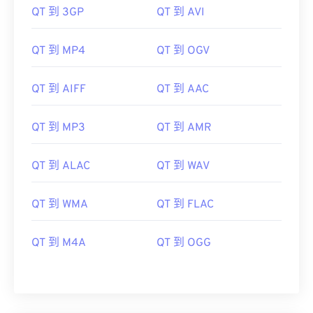
QT 到 3GP
QT 到 AVI
06
06
06
06
06
06
06
06
07
07
07
07
07
07
07
07
QT 到 MP4
QT 到 OGV
08
08
08
08
08
08
08
08
QT 到 AIFF
QT 到 AAC
09
09
09
09
09
09
09
09
10
10
10
10
10
10
10
10
QT 到 MP3
QT 到 AMR
11
11
11
11
11
11
11
11
12
12
12
12
12
12
12
12
QT 到 ALAC
QT 到 WAV
13
13
13
13
13
13
13
13
QT 到 WMA
QT 到 FLAC
14
14
14
14
14
14
14
14
15
15
15
15
15
15
15
15
QT 到 M4A
QT 到 OGG
16
16
16
16
16
16
16
16
17
17
17
17
17
17
17
17
18
18
18
18
18
18
18
18