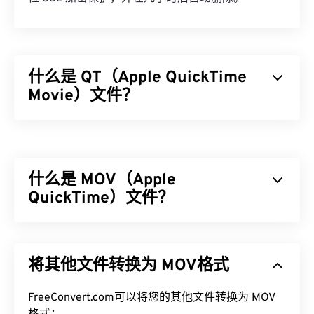
什么是 QT（Apple QuickTime
Movie）文件？
Apple QuickTime Movie (QT) 是 Apple 为影片剪辑
开发的一种文件格式。它与 MOV 非常相似，因为它
是一个可以容纳各种多媒体文件的容器，包括
3D
和
什么是 MOV（Apple
虚拟现实 (VR)
。QT 是一种较旧的格式，而 MOV 则
较新。
QuickTime）文件？
如何打开 QT 文件？
Apple QuickTime (MOV) 是一个可存储各种多媒​​体文
件的容器，包括
3D
和
虚拟现实 (VR)
。它因能够将多
默认情况下，QT 文件使用
QuickTime
打开。如果 QT
将其他文件转换为 MOV格式
媒体文件保存到用户设备而闻名。其显著特点之一是
文件的版本为 2.0 或更早版本，则可以使用
Windows
将数据存储在电影“
原子
”和“轨道”中，从而可以对文
Media Player
打开，但较新版本的播放器无法打开。
件进行高度精准的编辑。
FreeConvert.com可以将您的其他文件转换为 MOV
如果无法使用 QuickTime 打开 QT 文件，请使用
VLC