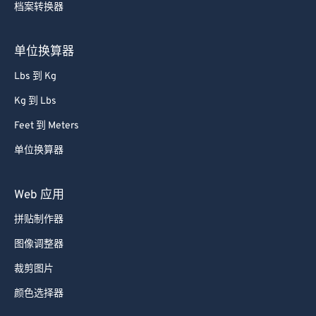
档案转换器
85
85
86
86
单位换算器
87
87
Lbs 到 Kg
88
88
Kg 到 Lbs
89
89
Feet 到 Meters
90
90
单位换算器
91
91
92
92
Web 应用
93
93
拼贴制作器
94
94
图像调整器
95
95
裁剪图片
96
96
颜色选择器
97
97