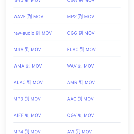
M4B 到 MOV
OGA 到 MOV
https://en.wikipedia.org/wiki/QuickTime_File_Format
https://developer.apple.com/library/archive/documen
CH203-BBCGDDDF
WAVE 到 MOV
MP2 到 MOV
raw-audio 到 MOV
OGG 到 MOV
M4A 到 MOV
FLAC 到 MOV
WMA 到 MOV
WAV 到 MOV
ALAC 到 MOV
AMR 到 MOV
MP3 到 MOV
AAC 到 MOV
AIFF 到 MOV
OGV 到 MOV
MP4 到 MOV
AVI 到 MOV