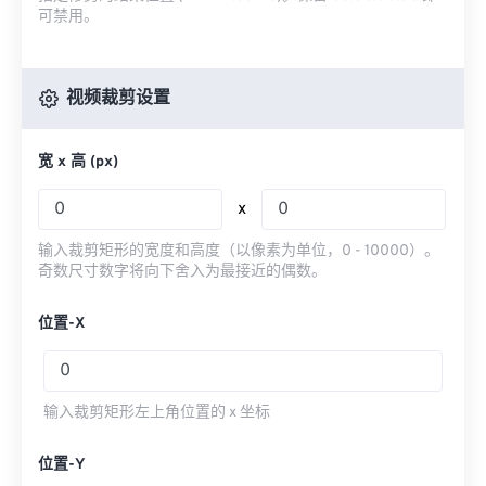
可禁用。
视频裁剪设置
宽 x 高 (px)
x
输入裁剪矩形的宽度和高度（以像素为单位，0 - 10000）。
奇数尺寸数字将向下舍入为最接近的偶数。
位置-X
输入裁剪矩形左上角位置的 x 坐标
位置-Y