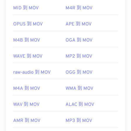
QuickTime 中打开。
MID 到 MOV
M4R 到 MOV
开发者：
Apple Inc.
首次发行：
2001年
OPUS 到 MOV
APE 到 MOV
有用的链接：
M4B 到 MOV
OGA 到 MOV
https://en.wikipedia.org/wiki/QuickTime_File_Format
https://developer.apple.com/library/archive/documen
CH203-BBCGDDDF
WAVE 到 MOV
MP2 到 MOV
raw-audio 到 MOV
OGG 到 MOV
M4A 到 MOV
WMA 到 MOV
WAV 到 MOV
ALAC 到 MOV
AMR 到 MOV
MP3 到 MOV