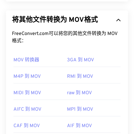
如何打开 FLAC 文件？
Apple QuickTime (MOV) 是一个可存储各种多媒​​体文
件的容器，包括
3D
和
虚拟现实 (VR)
。它因能够将多
打开 FLAC 文件的默认程序是
VLC 媒体播放器
。
将其他文件转换为 MOV格式
媒体文件保存到用户设备而闻名。其显著特点之一是
FLAC 的其他特性包括：它未申请专利、允许播放音
将数据存储在电影“
原子
”和“轨道”中，从而可以对文
乐、兼容
电话应用程序编程接口 (TAPI)
，并且不受
件进行高度精准的编辑。
FreeConvert.com可以将您的其他文件转换为 MOV
数字版权管理 (DRM) 的
约束。
格式：
如何打开 MOV 文件？
此外，可以实现 FLAC 的
编解码器
包括用于编码的
FFmpeg
、
Flake
和
FLACCL
，以及用于解码的
MOV 转换器
3GA 到 MOV
默认情况下，MOV 文件使用
QuickTime
打开。如果
Audiocogs
。最后，正如名称中的“免费”一词所暗示
MOV 文件的版本为 2.0 或更早版本，则可以使用
的那样，
FLAC
是
一款开源
软件。
Windows Media Player
打开，但较新版本的播放器无
M4P 到 MOV
RMI 到 MOV
开发者：
Xiph.Org 基金会
法打开。如果无法使用 QuickTime 打开 MOV 文件，
请使用
VLC Media Player
，该播放器支持多种平
首次发行：
2001年
MIDI 到 MOV
raw 到 MOV
台，包括移动设备。
有用的链接：
请注意，另外两种文件类型也使用 MOV 扩展名。它
AIFC 到 MOV
MP1 到 MOV
https://en.wikipedia.org/wiki/FLAC
们是 AutoCAD AutoFlix 和 ROSE Online。这两种文
https://xiph.org/flac/
件类型互不相关，其中一种已过时，另一种与在线游
CAF 到 MOV
AIF 到 MOV
戏相关。Apple 并未开发这些技术，因此它们无法在