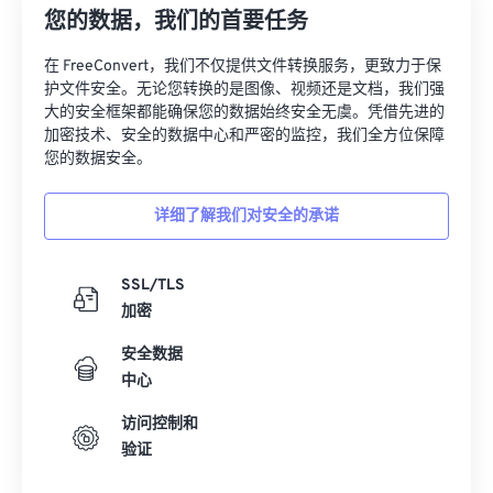
您的数据，我们的首要任务
27
27
27
27
27
27
在 FreeConvert，我们不仅提供文件转换服务，更致力于保
28
28
28
28
28
28
护文件安全。无论您转换的是图像、视频还是文档，我们强
29
29
29
29
29
29
大的安全框架都能确保您的数据始终安全无虞。凭借先进的
加密技术、安全的数据中心和严密的监控，我们全方位保障
30
30
30
30
30
30
您的数据安全。
31
31
31
31
31
31
详细了解我们对安全的承诺
32
32
32
32
32
32
33
33
33
33
33
33
SSL/TLS
34
34
34
34
34
34
加密
35
35
35
35
35
35
安全数据
36
36
36
36
36
36
中心
37
37
37
37
37
37
访问控制和
38
38
38
38
38
38
验证
39
39
39
39
39
39