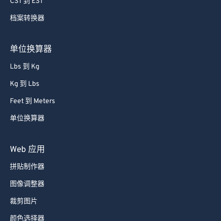
CST 到 EST
79
79
80
80
档案转换器
81
81
单位换算器
82
82
Lbs 到 Kg
83
83
Kg 到 Lbs
84
84
Feet 到 Meters
85
85
单位换算器
86
86
87
87
Web 应用
88
88
拼贴制作器
89
89
图像调整器
90
90
裁剪图片
91
91
颜色选择器
92
92