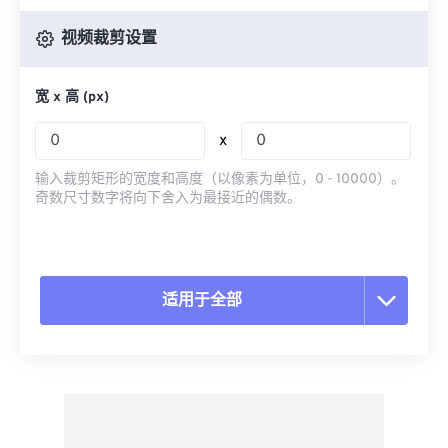
视频裁剪设置
宽 x 高 (px)
x
输入裁剪矩形的宽度和高度（以像素为单位，0 - 10000）。
奇数尺寸数字将向下舍入为最接近的偶数。
适用于全部
重置所有选项
从预设应用
另存为预设