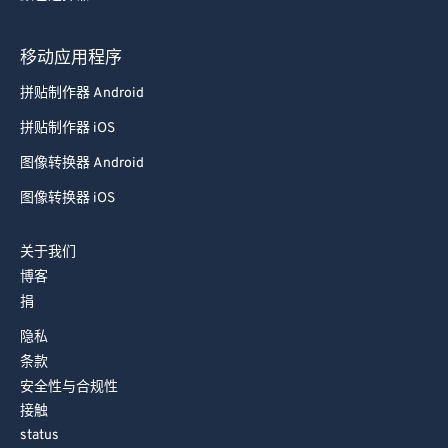
93
93
移动应用程序
94
94
拼贴制作器 Android
95
95
拼贴制作器 iOS
96
96
图像转换器 Android
97
97
图像转换器 iOS
98
98
99
99
关于我们
博客
捐
隐私
条款
安全性与合规性
接触
status