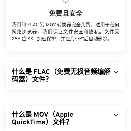
免费且安全
我们的 FLAC 到 MOV 转换器完全免费，适用于任何
网络浏览器。我们保证文件安全和隐私。文件受
256 位 SSL 加密保护，并在几小时后自动删除。
什么是 FLAC（免费无损音频编解
码器）文件？
免费无损音频编解码器 (FLAC) 是一种可以缩小音频
文件大小的文件格式，顾名思义，这种格式不会损失
音频质量或原始数据。FLAC 通过使用一种
算法
将文
什么是 MOV（Apple
件压缩到原始大小的 50% 到 70% 左右，从而实现
无损
QuickTime）文件？
压缩。