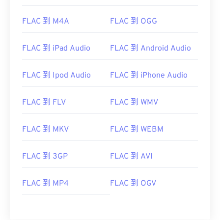
00
00
00
00
00
00
00
00
01
01
01
01
01
01
01
01
FLAC 到 M4A
FLAC 到 OGG
02
02
02
02
02
02
02
02
FLAC 到 iPad Audio
FLAC 到 Android Audio
03
03
03
03
03
03
03
03
04
04
04
04
04
04
04
04
FLAC 到 Ipod Audio
FLAC 到 iPhone Audio
05
05
05
05
05
05
05
05
FLAC 到 FLV
FLAC 到 WMV
06
06
06
06
06
06
06
06
07
07
07
07
07
07
07
07
FLAC 到 MKV
FLAC 到 WEBM
08
08
08
08
08
08
08
08
09
09
09
09
09
09
09
09
FLAC 到 3GP
FLAC 到 AVI
10
10
10
10
10
10
10
10
FLAC 到 MP4
FLAC 到 OGV
11
11
11
11
11
11
11
11
12
12
12
12
12
12
12
12