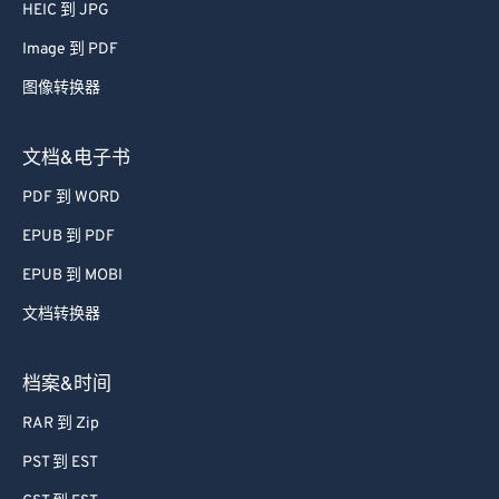
66
66
HEIC 到 JPG
67
67
Image 到 PDF
68
68
图像转换器
69
69
文档&电子书
70
70
PDF 到 WORD
71
71
EPUB 到 PDF
72
72
73
73
EPUB 到 MOBI
74
74
文档转换器
75
75
档案&时间
76
76
RAR 到 Zip
77
77
PST 到 EST
78
78