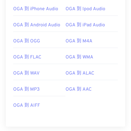
OGA 到 iPhone Audio
OGA 到 Ipod Audio
OGA 到 Android Audio
OGA 到 iPad Audio
OGA 到 OGG
OGA 到 M4A
00
00
00
00
00
00
00
00
OGA 到 FLAC
OGA 到 WMA
00
00
00
00
00
00
00
00
OGA 到 WAV
OGA 到 ALAC
01
01
01
01
01
01
01
01
02
02
02
02
02
02
02
02
OGA 到 MP3
OGA 到 AAC
03
03
03
03
03
03
03
03
OGA 到 AIFF
04
04
04
04
04
04
04
04
05
05
05
05
05
05
05
05
06
06
06
06
06
06
06
06