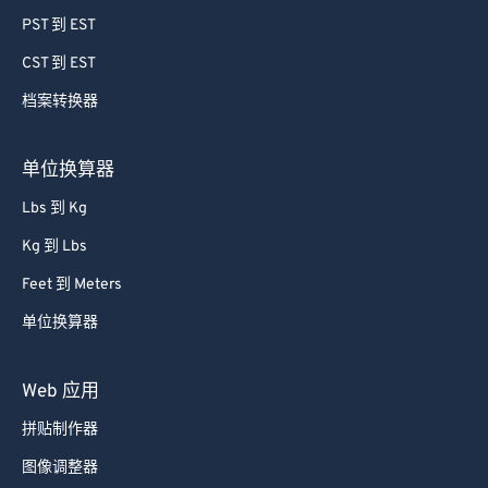
59
59
59
59
59
59
PST 到 EST
60
60
CST 到 EST
61
61
档案转换器
62
62
63
63
单位换算器
64
64
Lbs 到 Kg
65
65
Kg 到 Lbs
66
66
Feet 到 Meters
67
67
单位换算器
68
68
69
69
Web 应用
70
70
拼贴制作器
71
71
图像调整器
72
72