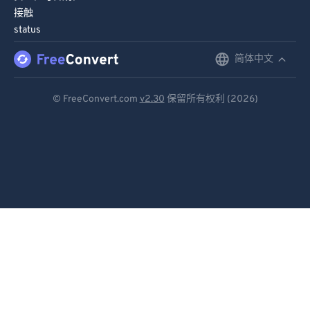
接触
86
86
status
87
87
简体中文
English
88
88
89
89
Deutsch
© FreeConvert.com
v2.30
保留所有权利 (2026)
90
90
Español
91
91
Français
92
92
Português
93
93
Italiano
94
94
95
95
Dutch
96
96
日本語
97
97
简体中文
98
98