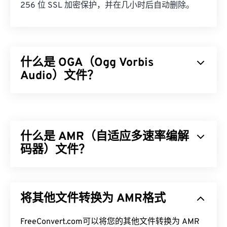
256 位 SSL 加密保护，并在几小时后自动删除。
什么是 OGA（Ogg Vorbis
Audio）文件？
Ogg Vorbis Audio (OGA) 是一种用于音频文件的多媒
体容器和压缩文件格式。其名称体现了 OGA 的基本
功能，因为“Ogg”是容器的名称，而“Vorbis”是压缩
什么是 AMR（自适应多速率编解
机制的名称。OGA 是
免费的
、
开源的
且未
申请专
利
码器）文件？
。
如何打开 OGA 文件？
自适应多速率 (AMR) 是一种常用于
语音编码
的压缩
音频文件。AMR 语音编解码器专注于窄带信号，因
VLC 媒体播放器
是打开 OGA 文件的最佳选择。其他
将其他文件转换为 AMR格式
此非常适合语音录制和广播。它常用于
全球移动通信
可以打开 OGA 文件的程序包括
Winamp
和
Xine
。
系统 (GSM)
和
通用移动通信系统 (UMTS)
。
FreeConvert.com可以将您的其他文件转换为 AMR
OGA 可以在
Windows Media Player
和基于