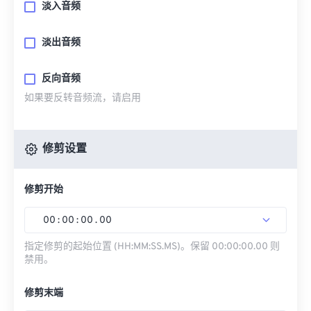
淡入音频
淡出音频
反向音频
如果要反转音频流，请启用
修剪设置
修剪开始
00
:
00
:
00
.
00
指定修剪的起始位置 (HH:MM:SS.MS)。保留 00:00:00.00 则
禁用。
修剪末端