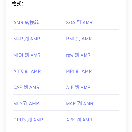
如何打开 AMR 文件？
格式：
DirectShow
的播放器中打开，但必须使用
DirectShow 过滤器
。但是，如果播放器不是基于
由于 AMR 文件常用于手机（包括彩信），因此大多
DirectShow，则不需要过滤器。
AMR 转换器
3GA 到 AMR
数
3G 移动
设备都可以打开它们。AMR 也可以使用
开发者：
Xiph.Org 基金会
VLC 媒体播放器
、
QuickTime
、
RealPlayer
和
Xine
来打开。
首次发行：
2003 年
M4P 到 AMR
RMI 到 AMR
其他软件，例如免费的音频编辑软件
Audacity
，也
有用的链接：
可以打开 AMR 文件。您可以从
SourceForge.net
轻
MIDI 到 AMR
raw 到 AMR
https://xiph.org/vorbis/
松下载 Audacity。由于 AMR 文件经过高度压缩，并
https://www.ietf.org/rfc/rfc5334.txt
且主要处理窄带信号，因此不适合用于音乐文件。
AIFC 到 AMR
MP1 到 AMR
开发者：
第三代合作伙伴计划（3GPP）
CAF 到 AMR
AIF 到 AMR
首次发行：
1999年
有用的链接：
MID 到 AMR
M4R 到 AMR
https://en.wikipedia.org/wiki/Adaptive_Multi-
Rate_audio_codec
OPUS 到 AMR
APE 到 AMR
https://www.etsi.org/