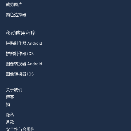
裁剪图片
73
73
颜色选择器
74
74
75
75
移动应用程序
76
76
拼贴制作器 Android
77
77
拼贴制作器 iOS
78
78
图像转换器 Android
79
79
图像转换器 iOS
80
80
81
81
关于我们
博客
82
82
捐
83
83
隐私
84
84
条款
85
85
安全性与合规性