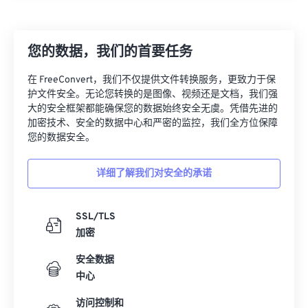
07
07
07
07
07
07
07
07
08
08
08
08
08
08
08
08
您的数据，我们的首要任务
09
09
09
09
09
09
09
09
在 FreeConvert，我们不仅提供文件转换服务，更致力于保
10
10
10
10
10
10
10
10
护文件安全。无论您转换的是图像、视频还是文档，我们强
大的安全框架都能确保您的数据始终安全无虞。凭借先进的
11
11
11
11
11
11
11
11
加密技术、安全的数据中心和严密的监控，我们全方位保障
12
12
12
12
12
12
12
12
您的数据安全。
13
13
13
13
13
13
13
13
详细了解我们对安全的承诺
14
14
14
14
14
14
14
14
15
15
15
15
15
15
15
15
SSL/TLS
16
16
16
16
16
16
16
16
加密
17
17
17
17
17
17
17
17
安全数据
18
18
18
18
18
18
18
18
中心
19
19
19
19
19
19
19
19
访问控制和