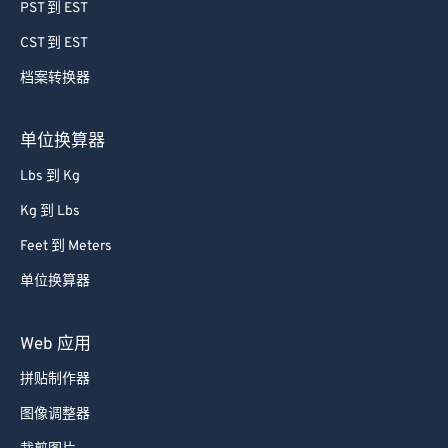
64
64
PST 到 EST
65
65
CST 到 EST
66
66
档案转换器
67
67
68
68
单位换算器
69
69
Lbs 到 Kg
70
70
Kg 到 Lbs
71
71
Feet 到 Meters
72
72
单位换算器
73
73
74
74
Web 应用
75
75
拼贴制作器
76
76
图像调整器
77
77