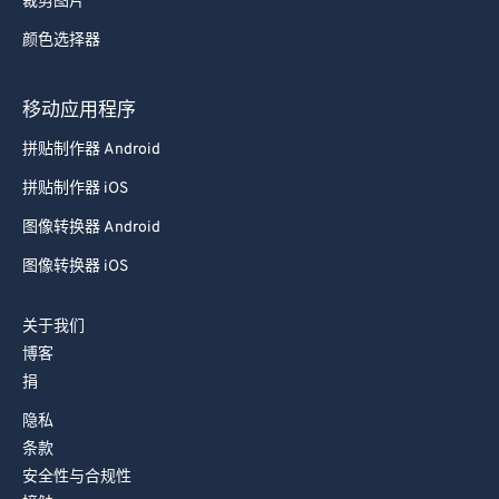
裁剪图片
78
78
颜色选择器
79
79
80
80
移动应用程序
81
81
拼贴制作器 Android
82
82
拼贴制作器 iOS
83
83
图像转换器 Android
84
84
图像转换器 iOS
85
85
关于我们
86
86
博客
87
87
捐
88
88
隐私
89
89
条款
安全性与合规性
90
90