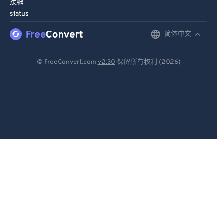
接触
91
91
status
92
92
简体中文
English
93
93
Deutsch
94
94
© FreeConvert.com
v2.30
保留所有权利 (2026)
Español
95
95
96
96
Français
97
97
Português
98
98
Italiano
99
99
Dutch
日本語
简体中文
繁體中文