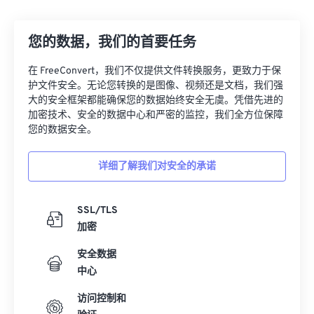
12
12
12
12
12
12
12
12
您的数据，我们的首要任务
13
13
13
13
13
13
13
13
14
14
14
14
14
14
14
14
在 FreeConvert，我们不仅提供文件转换服务，更致力于保
护文件安全。无论您转换的是图像、视频还是文档，我们强
15
15
15
15
15
15
15
15
大的安全框架都能确保您的数据始终安全无虞。凭借先进的
16
16
16
16
16
16
16
16
加密技术、安全的数据中心和严密的监控，我们全方位保障
您的数据安全。
17
17
17
17
17
17
17
17
18
18
18
18
18
18
18
18
详细了解我们对安全的承诺
19
19
19
19
19
19
19
19
20
20
20
20
20
20
20
20
SSL/TLS
加密
21
21
21
21
21
21
21
21
安全数据
22
22
22
22
22
22
22
22
中心
23
23
23
23
23
23
23
23
访问控制和
24
24
24
24
24
24