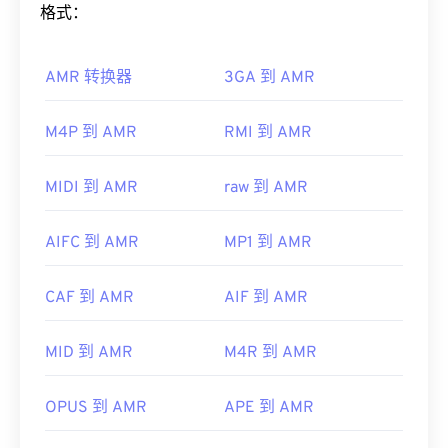
果内容受版权保护，则只能在录制内容的 Windows
如何打开 AMR 文件？
格式：
PC 上播放。如果内容不受版权保护，则可以在其他
平台上播放。
由于 AMR 文件常用于手机（包括彩信），因此大多
AMR 转换器
3GA 到 AMR
数
3G 移动
设备都可以打开它们。AMR 也可以使用
其他可以打开 WTV 文件的播放器包括
VLC 媒体播放
VLC 媒体播放器
、
QuickTime
、
RealPlayer
和
Xine
器
、
Cyber​​link PowerDirector
、
Cyber​​link
来打开。
M4P 到 AMR
RMI 到 AMR
PowerDVD
和
Cyber​​link PowerProducer
。更多信
息，请阅读微软网站上的这篇
文章
。
其他软件，例如免费的音频编辑软件
Audacity
，也
可以打开 AMR 文件。您可以从
SourceForge.net
轻
MIDI 到 AMR
raw 到 AMR
开发者：
微软
松下载 Audacity。由于 AMR 文件经过高度压缩，并
首次发行：
2008 年
且主要处理窄带信号，因此不适合用于音乐文件。
AIFC 到 AMR
MP1 到 AMR
有用的链接：
开发者：
第三代合作伙伴计划（3GPP）
https://en.wikipedia.org/wiki/WTV_(Windows_Recorde
CAF 到 AMR
AIF 到 AMR
首次发行：
1999年
https://docs.microsoft.com/en-us/previous-
有用的链接：
MID 到 AMR
M4R 到 AMR
versions/windows/desktop/windows-media-
https://en.wikipedia.org/wiki/Adaptive_Multi-
center-sdk/bb188788(v=msdn.10)
Rate_audio_codec
OPUS 到 AMR
APE 到 AMR
https://www.etsi.org/