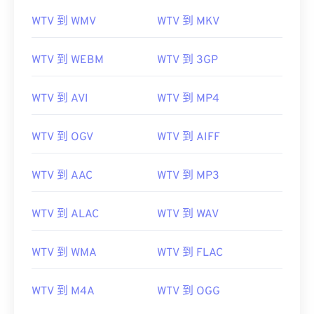
WTV 到 WMV
WTV 到 MKV
WTV 到 WEBM
WTV 到 3GP
WTV 到 AVI
WTV 到 MP4
WTV 到 OGV
WTV 到 AIFF
WTV 到 AAC
WTV 到 MP3
WTV 到 ALAC
WTV 到 WAV
WTV 到 WMA
WTV 到 FLAC
WTV 到 M4A
WTV 到 OGG
00
00
00
00
00
00
00
00