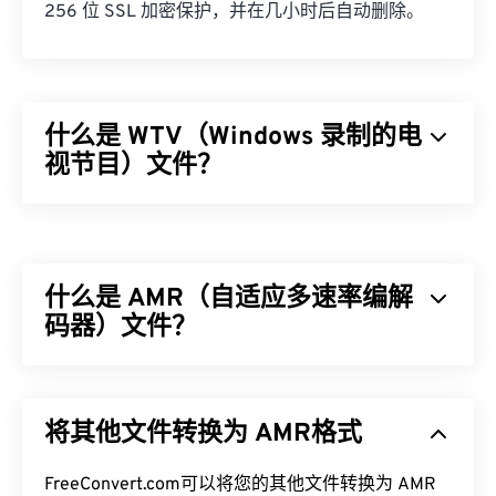
256 位 SSL 加密保护，并在几小时后自动删除。
什么是 WTV（Windows 录制的电
视节目）文件？
微软设计了 Windows Recorded TV Show (WTV) 格
式，用于存储微软产品录制的电视录像。WTV 是一
个多媒体容器，使用
MPEG-2
和
MPEG-4
压缩视频，
什么是 AMR（自适应多速率编解
使用
MPEG-1 Layer II
或
杜比数字 AC-3
压缩音频。它
支持元数据和
码器）文件？
数字版权管理 (DRM)
。2008 年，
WTV 取代了另一种微软专有格式
DVR-MS
。
自适应多速率 (AMR) 是一种常用于
语音编码
的压缩
如何打开 WTV 文件？
音频文件。AMR 语音编解码器专注于窄带信号，因
将其他文件转换为 AMR格式
此非常适合语音录制和广播。它常用于
全球移动通信
需要注意的是，微软已不再支持 WTV。无论如何，
系统 (GSM)
和
通用移动通信系统 (UMTS)
。
最好使用
Windows Media Player
打开 WTV 文件。如
FreeConvert.com可以将您的其他文件转换为 AMR