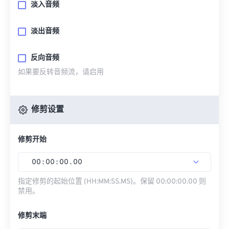
淡入音频
淡出音频
反向音频
如果要反转音频流，请启用
修剪设置
修剪开始
00
:
00
:
00
.
00
指定修剪的起始位置 (HH:MM:SS.MS)。保留 00:00:00.00 则
禁用。
修剪末端