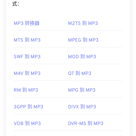
式：
DirectShow
的播放器中打开，但必须使用
如何打开 MP3 文件？
DirectShow 过滤器
。但是，如果播放器不是基于
DirectShow，则不需要过滤器。
MP3 转换器
M2TS 到 MP3
由于 MP3 文件非常流行，大多数主流音频播放程序
开发者：
Xiph.Org 基金会
都支持它们。只需点击文件即可在
iTunes
或
Windows
Media Player
中打开它，具体取决于您首选的平台。
首次发行：
2003 年
MTS 到 MP3
MPEG 到 MP3
用户还可以
预览 MP3
文件。
有用的链接：
另一个可以打开 MP3 文件的程序是
VLC 媒体播放
SWF 到 MP3
MOD 到 MP3
https://xiph.org/vorbis/
器
。请记住，另外两种文件类型也使用 MP3 扩展
https://www.ietf.org/rfc/rfc5334.txt
名。它们是
Masterpoint 绿点数据
（已过时）和
M4V 到 MP3
QT 到 MP3
TeslaCrypt 3.0 勒索软件加密文件（勒索软件加密文
件）。TeslaCrypt 3.0 勒索软件加密文件
是一种要求
RM 到 MP3
MPG 到 MP3
以比特币支付赎金的恶意软件，但幸运的是，它现已
停用，不再构成威胁。
3GPP 到 MP3
DIVX 到 MP3
制定者：
ISO
/
IEC
，
运动图像专家组
首次发行：
1993年
VOB 到 MP3
DVR-MS 到 MP3
有用的链接：