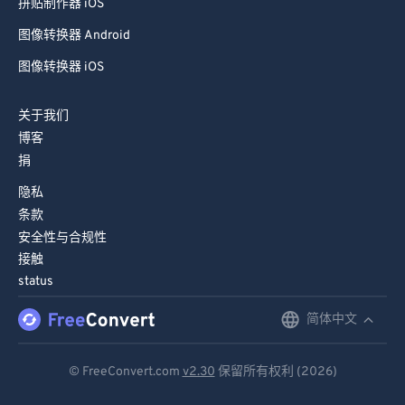
拼贴制作器 iOS
81
81
图像转换器 Android
82
82
图像转换器 iOS
83
83
84
84
关于我们
博客
85
85
捐
86
86
隐私
87
87
条款
88
88
安全性与合规性
接触
89
89
status
90
90
简体中文
English
91
91
Deutsch
92
92
© FreeConvert.com
v2.30
保留所有权利 (2026)
93
93
Español