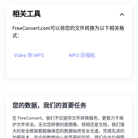
02
02
02
02
02
02
02
02
相关工具
03
03
03
03
03
03
03
03
FreeConvert.com可以将您的文件转换为以下相关格
04
04
04
04
04
04
04
04
式：
05
05
05
05
05
05
05
05
06
06
06
06
06
06
06
06
Video 到 MP3
MP3 压缩机
07
07
07
07
07
07
07
07
08
08
08
08
08
08
08
08
09
09
09
09
09
09
09
09
10
10
10
10
10
10
10
10
11
11
11
11
11
11
11
11
您的数据，我们的首要任务
12
12
12
12
12
12
12
12
在 FreeConvert，我们不仅提供文件转换服务，更致力于保
13
13
13
13
13
13
13
13
护文件安全。无论您转换的是图像、视频还是文档，我们强
大的安全框架都能确保您的数据始终安全无虞。凭借先进的
14
14
14
14
14
14
14
14
加密技术、安全的数据中心和严密的监控，我们全方位保障