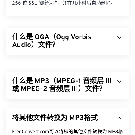
256 位 SSL 加密保护，并在几小时后自动删除。
什么是 OGA（Ogg Vorbis
Audio）文件？
Ogg Vorbis Audio (OGA) 是一种用于音频文件的多媒
体容器和压缩文件格式。其名称体现了 OGA 的基本
功能，因为“Ogg”是容器的名称，而“Vorbis”是压缩
什么是 MP3（MPEG-1 音频层 III
机制的名称。OGA 是
免费的
、
开源的
且未
申请专
利
或 MPEG-2 音频层 III）文件？
。
如何打开 OGA 文件？
MPEG-1 音频层 III 或 MPEG-2 音频层 III (MP3) 是一
种数字音频编码格式，用于
将声音序列压缩
成非常小
VLC 媒体播放器
是打开 OGA 文件的最佳选择。其他
将其他文件转换为 MP3格式
的文件，以便进行数字存储和传输。MP3 文件是消
可以打开 OGA 文件的程序包括
Winamp
和
Xine
。
费者最常用的音频文件。由于体积小且质量高，
MP3
FreeConvert.com可以将您的其他文件转换为 MP3格
文件易于存储和共享，因此受众广泛。
OGA 可以在
Windows Media Player
和基于