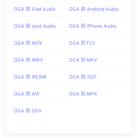
OGA 到 iPad Audio
OGA 到 Android Audio
OGA 到 Ipod Audio
OGA 到 iPhone Audio
OGA 到 MOV
OGA 到 FLV
OGA 到 WMV
OGA 到 MKV
OGA 到 WEBM
OGA 到 3GP
OGA 到 AVI
OGA 到 MP4
00
00
00
00
00
00
00
00
OGA 到 OGV
00
00
00
00
00
00
00
00
01
01
01
01
01
01
01
01