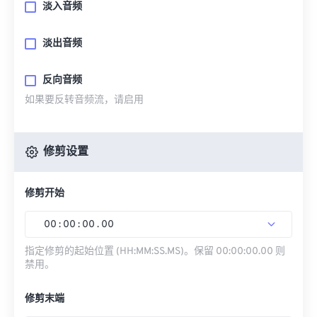
淡入音频
淡出音频
反向音频
如果要反转音频流，请启用
修剪设置
修剪开始
00
:
00
:
00
.
00
指定修剪的起始位置 (HH:MM:SS.MS)。保留 00:00:00.00 则
禁用。
修剪末端