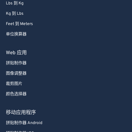
Lbs 到 Kg
68
68
Kg 到 Lbs
69
69
Feet 到 Meters
70
70
单位换算器
71
71
72
72
Web 应用
73
73
拼贴制作器
74
74
图像调整器
75
75
裁剪图片
76
76
颜色选择器
77
77
78
78
移动应用程序
79
79
拼贴制作器 Android
80
80