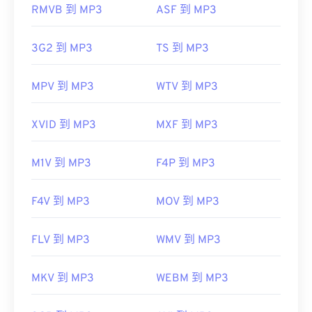
RMVB 到 MP3
ASF 到 MP3
https://en.wikipedia.org/wiki/MP3
https://mpeg.chiariglione.org/standards/mpeg-
3G2 到 MP3
TS 到 MP3
a/music-player-application-format.html
MPV 到 MP3
WTV 到 MP3
XVID 到 MP3
MXF 到 MP3
M1V 到 MP3
F4P 到 MP3
F4V 到 MP3
MOV 到 MP3
FLV 到 MP3
WMV 到 MP3
MKV 到 MP3
WEBM 到 MP3