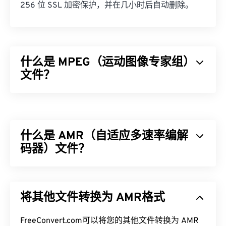
256 位 SSL 加密保护，并在几小时后自动删除。
什么是 MPEG（运动图像专家组）
文件？
运动图像专家组 (MPEG) 是一个数字视频文件格式
家
族
，也是制定该格式标准的组织的名称。该文件格式
采用
编解码器
进行复杂的压缩，从而生成质量相对较
什么是 AMR（自适应多速率编解
好的小型文件。MPEG 文件扩展名与
MPEG-1
格式最
为接近。
码器）文件？
如何打开 MPEG 文件？
自适应多速率 (AMR) 是一种常用于
语音编码
的压缩
音频文件。AMR 语音编解码器专注于窄带信号，因
MPEG 文件几乎总是在操作系统的默认视频播放器中
将其他文件转换为 AMR格式
此非常适合语音录制和广播。它常用于
全球移动通信
打开。在 Windows 上，它会在
Windows Media
系统 (GSM)
和
通用移动通信系统 (UMTS)
。
Player
中打开。在 Mac 上，它会在
QuickTime
中打
FreeConvert.com可以将您的其他文件转换为 AMR