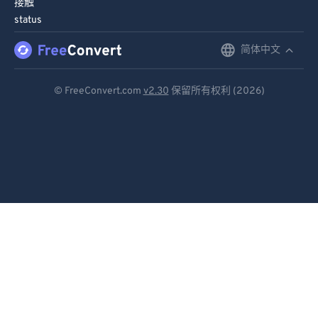
接触
91
91
status
92
92
简体中文
English
93
93
Deutsch
94
94
© FreeConvert.com
v2.30
保留所有权利 (2026)
Español
95
95
96
96
Français
97
97
Português
98
98
Italiano
99
99
Dutch
日本語
简体中文
繁體中文