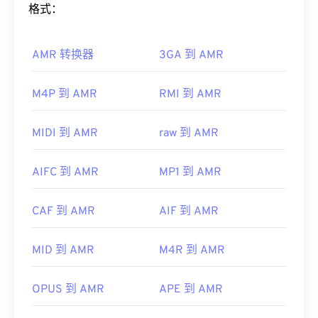
开。它不支持章节、字幕、副标题、元数据标签或菜
如何打开 AMR 文件？
格式：
单。它可以通过互联网流式传输或在硬件播放器上播
放。
由于 AMR 文件常用于手机（包括彩信），因此大多
AMR 转换器
3GA 到 AMR
数
3G 移动
设备都可以打开它们。AMR 也可以使用
有时，打开 MPEG 文件需要使用第三方软件，例如
VLC 媒体播放器
、
QuickTime
、
RealPlayer
和
Xine
当文件包含 MPEG-2 视频时。在这种情况下，请下
来打开。
M4P 到 AMR
RMI 到 AMR
载 MPEG-2 视频解码器（DVD 解码器包）。如果其
他方法都无效，请尝试
VLC 媒体播放器
。
其他软件，例如免费的音频编辑软件
Audacity
，也
可以打开 AMR 文件。您可以从
SourceForge.net
轻
MIDI 到 AMR
raw 到 AMR
开发者：
运动图像专家组 (MPEG)
松下载 Audacity。由于 AMR 文件经过高度压缩，并
首次发行：
1988年
且主要处理窄带信号，因此不适合用于音乐文件。
AIFC 到 AMR
MP1 到 AMR
有用的链接：
开发者：
第三代合作伙伴计划（3GPP）
https://en.wikipedia.org/wiki/Moving_Picture_Experts_
CAF 到 AMR
AIF 到 AMR
首次发行：
1999年
https://en.wikipedia.org/wiki/MPEG-1
有用的链接：
MID 到 AMR
M4R 到 AMR
https://en.wikipedia.org/wiki/Adaptive_Multi-
Rate_audio_codec
OPUS 到 AMR
APE 到 AMR
https://www.etsi.org/