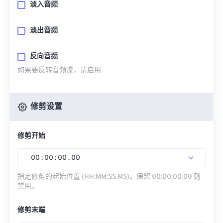
淡入音频
淡出音频
反向音频
如果要反转音频流，请启用
修剪设置
修剪开始
00
:
00
:
00
.
00
指定修剪的起始位置 (HH:MM:SS.MS)。保留 00:00:00.00 则
禁用。
修剪末端