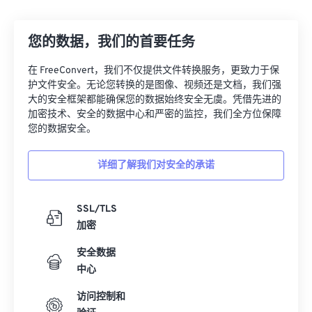
12
12
12
12
12
12
12
12
您的数据，我们的首要任务
13
13
13
13
13
13
13
13
14
14
14
14
14
14
14
14
在 FreeConvert，我们不仅提供文件转换服务，更致力于保
护文件安全。无论您转换的是图像、视频还是文档，我们强
15
15
15
15
15
15
15
15
大的安全框架都能确保您的数据始终安全无虞。凭借先进的
16
16
16
16
16
16
16
16
加密技术、安全的数据中心和严密的监控，我们全方位保障
您的数据安全。
17
17
17
17
17
17
17
17
18
18
18
18
18
18
18
18
详细了解我们对安全的承诺
19
19
19
19
19
19
19
19
20
20
20
20
20
20
20
20
SSL/TLS
加密
21
21
21
21
21
21
21
21
安全数据
22
22
22
22
22
22
22
22
中心
23
23
23
23
23
23
23
23
访问控制和
24
24
24
24
24
24