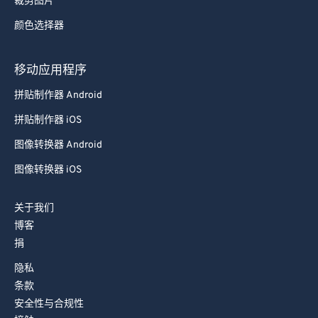
裁剪图片
78
78
颜色选择器
79
79
80
80
移动应用程序
81
81
拼贴制作器 Android
82
82
拼贴制作器 iOS
83
83
图像转换器 Android
84
84
图像转换器 iOS
85
85
关于我们
86
86
博客
87
87
捐
88
88
隐私
89
89
条款
安全性与合规性
90
90