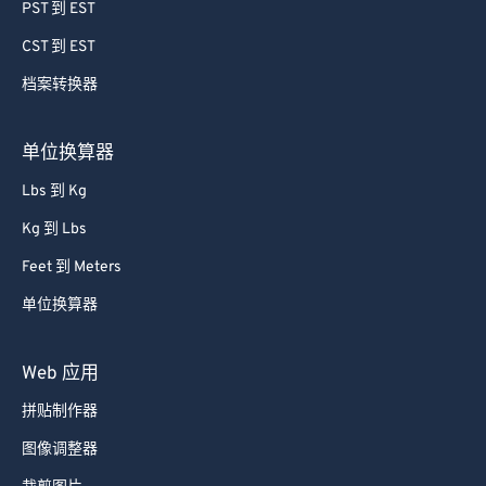
64
64
PST 到 EST
65
65
CST 到 EST
66
66
档案转换器
67
67
68
68
单位换算器
69
69
Lbs 到 Kg
70
70
Kg 到 Lbs
71
71
Feet 到 Meters
72
72
单位换算器
73
73
74
74
Web 应用
75
75
拼贴制作器
76
76
图像调整器
77
77