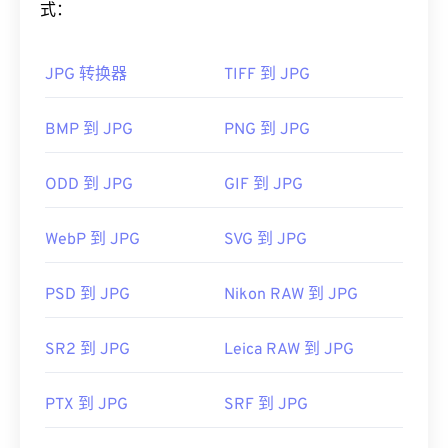
式：
如果您需要更好的压缩效果，您可以将
JPG 转换为
WebP
，这是一种更新、更易压缩的文件格式。
JPG 转换器
TIFF 到 JPG
如何打开 JPG 文件？
BMP 到 JPG
PNG 到 JPG
几乎所有图像查看器程序和应用程序都能识别并打开
JPG 文件。只需双击 JPG 文件，通常即可在默认图
像查看器、图像编辑器或网页浏览器中打开它。要选
ODD 到 JPG
GIF 到 JPG
择特定的应用程序打开文件，请右键单击并选择“打
开方式”。
WebP 到 JPG
SVG 到 JPG
JPG 文件可在
Chrome
等主流网页浏览器、
Microsoft Photos 等 Microsoft
应用程序以及
Apple
PSD 到 JPG
Nikon RAW 到 JPG
Preview
等 Mac OS 应用程序上自动打开。要调整
JPEG 图像大小，请使用我们的
图像调整器
工具。
SR2 到 JPG
Leica RAW 到 JPG
开发者：
联合图像专家组
PTX 到 JPG
SRF 到 JPG
首次发布：
1992年9月18日
相关JPG工具：