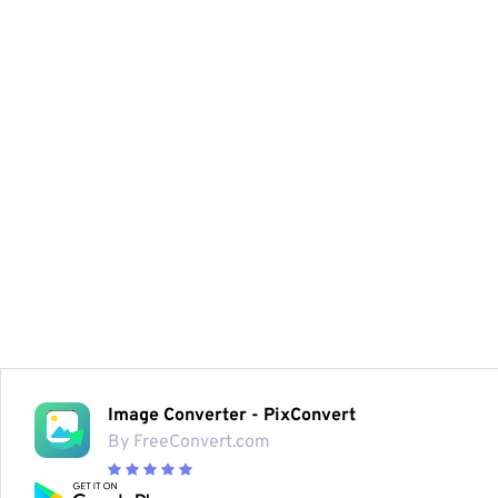
Image Converter - PixConvert
By FreeConvert.com