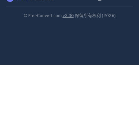
Deutsch
© FreeConvert.com
v2.30
保留所有权利 (2026)
Español
Français
Português
Italiano
Dutch
日本語
简体中文
繁體中文
한국어
Svenska