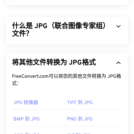
什么是 JPG（联合图像专家组）
文件？
JPG（联合图像专家组）是一种通用文件格式，利用
算法压缩照片和图形。JPG 提供的高压缩率是其广
将其他文件转换为 JPG格式
泛应用的原因。JPG 文件相对较小，非常适合在互
联网上传输和在网站上使用。您可以使用我们的
FreeConvert.com可以将您的其他文件转换为 JPG格
JPEG 压缩
工具将文件大小减少高达 80%！
式：
如果您需要更好的压缩效果，您可以将
JPG 转换为
WebP
，这是一种更新、更易压缩的文件格式。
JPG 转换器
TIFF 到 JPG
如何打开 JPG 文件？
BMP 到 JPG
PNG 到 JPG
几乎所有图像查看器程序和应用程序都能识别并打开
JPG 文件。只需双击 JPG 文件，通常即可在默认图