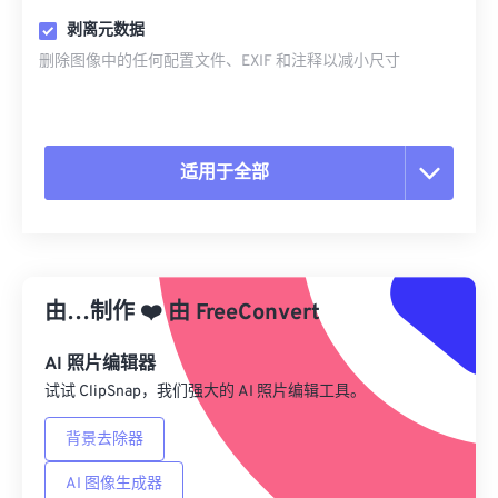
剥离元数据
删除图像中的任何配置文件、EXIF 和注释以减小尺寸
适用于全部
重置所有选项
从预设应用
由…制作
❤️
由
FreeConvert
另存为预设
AI 照片编辑器
试试 ClipSnap，我们强大的 AI 照片编辑工具。
背景去除器
AI 图像生成器