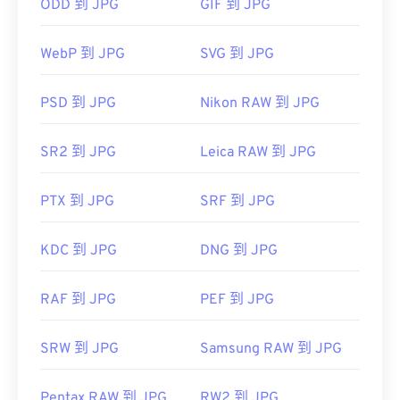
像查看器、图像编辑器或网页浏览器中打开它。要选
ODD 到 JPG
GIF 到 JPG
择特定的应用程序打开文件，请右键单击并选择“打
开方式”。
WebP 到 JPG
SVG 到 JPG
JPG 文件可在
Chrome
等主流网页浏览器、
Microsoft Photos 等 Microsoft
应用程序以及
Apple
PSD 到 JPG
Nikon RAW 到 JPG
Preview
等 Mac OS 应用程序上自动打开。要调整
JPEG 图像大小，请使用我们的
图像调整器
工具。
SR2 到 JPG
Leica RAW 到 JPG
开发者：
联合图像专家组
PTX 到 JPG
SRF 到 JPG
首次发布：
1992年9月18日
相关JPG工具：
KDC 到 JPG
DNG 到 JPG
使用我们的
颜色选择器
从图像中选择颜色
RAF 到 JPG
PEF 到 JPG
SRW 到 JPG
Samsung RAW 到 JPG
Pentax RAW 到 JPG
RW2 到 JPG