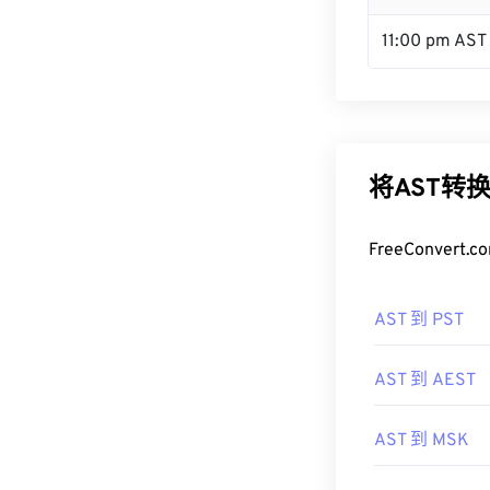
11:00 pm AST
将AST转
FreeConve
AST 到 PST
AST 到 AEST
AST 到 MSK