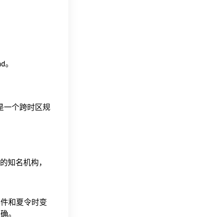
ead。
这是一个跨时区规
据的知名机构，
事件和夏令时变
准确。