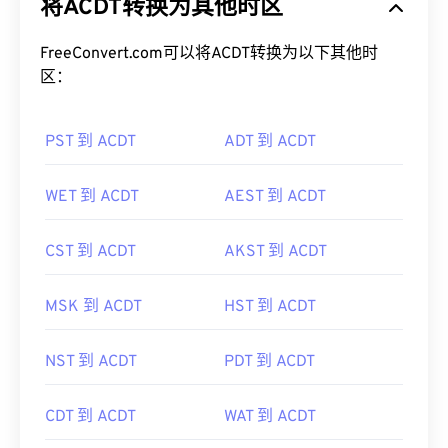
FreeConvert.com可以将ACDT转换为以下其他时
区：
PST 到 ACDT
ADT 到 ACDT
WET 到 ACDT
AEST 到 ACDT
CST 到 ACDT
AKST 到 ACDT
MSK 到 ACDT
HST 到 ACDT
NST 到 ACDT
PDT 到 ACDT
CDT 到 ACDT
WAT 到 ACDT