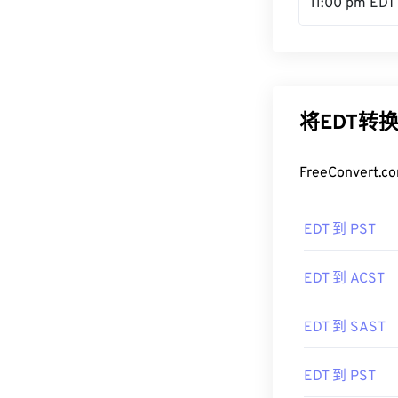
11:00 pm EDT
将EDT转
FreeConve
EDT 到 PST
EDT 到 ACST
EDT 到 SAST
EDT 到 PST