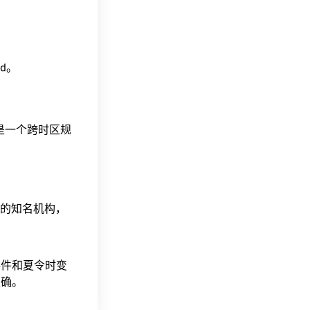
ad。
这是一个跨时区规
据的知名机构，
事件和夏令时变
准确。