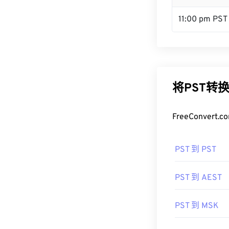
11:00 pm PST
将PST转
FreeConve
PST 到 PST
PST 到 AEST
PST 到 MSK