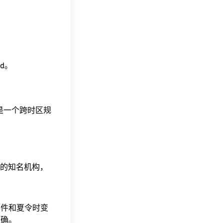
ad。
这是一个跨时区规
据的知名机构，
事件和夏令时变
准确。